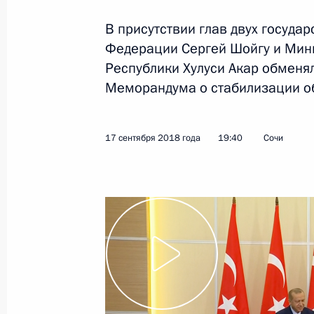
В присутствии глав двух госуда
Федерации Сергей Шойгу и Мин
Показа
Республики Хулуси Акар обмен
Меморандума о стабилизации об
5 декабря 2018 года, среда
Ответы на вопросы журналистов
17 сентября 2018 года
19:40
Сочи
5 декабря 2018 года, 14:40
Москва
2 декабря 2018 года, воскресенье
Заявления для прессы по итогам п
Аргентины Маурисио Макри
2 декабря 2018 года, 03:10
Буэнос-Айрес