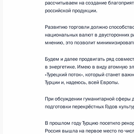
рассчитываем на создание благоприят
17 октября 2018 года, 16:00
Сочи
российской продукции.
Развитию торговли должно способств
5 октября 2018 года, пятница
национальных валют в двусторонних р
мнению, это позволит минимизироват
Заявления для прессы по итогам р
переговоров
Будем и далее продвигать ряд совмест
в энергетике. Имею в виду атомную э
5 октября 2018 года, 12:20
Нью-Дели
«Турецкий поток», который станет ва
Турции и, надеюсь, всей Европы.
3 октября 2018 года, среда
При обсуждении гуманитарной сферы д
Пресс-конференция по итогам пер
подготовки перекрёстных Годов культур
канцлером Австрии Себастианом К
В прошлом году Турцию посетило рекор
3 октября 2018 года, 22:00
Санкт-Петербург
Россия вышла на первое место по чис