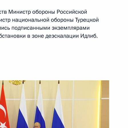
рств Министр обороны Российской
истр национальной обороны Турецкой
ть следующие материалы
ялись подписанными экземплярами
становки в зоне деэскалации Идлиб.
2
6м
ереговоров с Президентом
1
11м