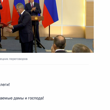
налистов
6
28м
рецких переговоров
чи лидеров России, Турции,
:
16
леги!
аемые дамы и господа!