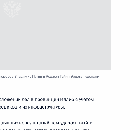
ереговоров с Председателем
3
14м
ик
оссийско-японских
6
17м
говоров Владимир Путин и Реджеп Тайип Эрдоган сделали
положении дел в провинции Идлиб с учётом
евиков и их инфраструктуры.
одняшних консультаций нам удалось выйти
ечи с Президентом Ирана
3
32м