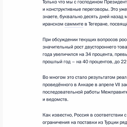
Только что мы с господином Президе
Пресс-конференция по итогам росс
и конструктивные переговоры. Это уже
переговоров
знаете, буквально десять дней назад 
24 октября 2018 года, 19:15
Москва, Кремл
иранском
саммите
в Тегеране, посвящ
При обсуждении текущих вопросов рос
значительный рост двустороннего тов
19 октября 2018 года, пятница
года увеличился на 34 процента, прев
Заявления для прессы по итогам ро
прошлый год – на 40 процентов, до 2
переговоров
Во многом это стало результатом реал
19 октября 2018 года, 11:20
Ташкент
проведённого в Анкаре в апреле VII з
последовательной работы Межправите
и ведомств.
17 октября 2018 года, среда
Как известно, Россия в соответствии 
Заявления для прессы по итогам п
ограничения на поставки из Турции ря
Египта Абдельфаттахом Сиси