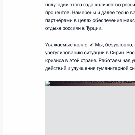
полугодии этого года количество росс
процентов. Намерены и далее тесно 
18 сентября 2018 года, вторник
партнёрами в целях обеспечения мак
отдыха россиян в Турции.
Пресс-конференция по итогам росс
переговоров
Уважаемые коллеги! Мы, безусловно, 
18 сентября 2018 года, 16:00
Москва, Крем
урегулированию ситуации в Сирии. Ро
кризиса в этой стране. Работаем над
действий и улучшения гуманитарной си
17 сентября 2018 года, понедельн
Заявления для прессы по итогам ро
переговоров
17 сентября 2018 года, 19:40
Сочи