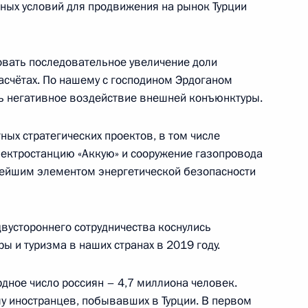
ных условий для продвижения на рынок Турции
овать последовательное увеличение доли
асчётах. По нашему с господином Эрдоганом
ь негативное воздействие внешней конъюнктуры.
оссийско-индийских
14
18м
ных стратегических проектов, в том числе
лектростанцию «Аккую» и сооружение газопровода
жнейшим элементом энергетической безопасности
вустороннего сотрудничества коснулись
еговоров с Федеральным
ы и туризма в наших странах в 2019 году.
28м
урцем
дное число россиян – 4,7 миллиона человек.
лу иностранцев, побывавших в Турции. В первом