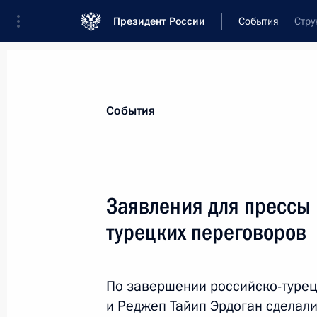
Президент России
События
Стру
Президент
Администрация
Государст
Новости
Стенограммы
Поездки
Те
События
Рубрикация материалов
Все материалы
Заявления для прессы 
Послания Федеральному Собранию
турецких переговоров
Заявления по важнейшим вопросам
Совещания, заседания, рабочие встречи
По завершении российско-турец
Речи и обращения
и Реджеп Тайип Эрдоган сделали