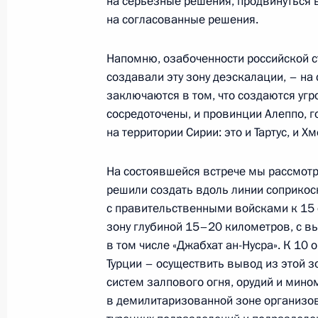
на серьёзные решения, продвинуться 
Хасаном Рухани и Президентом Ту
на согласованные решения.
Эрдоганом
7 сентября 2018 года, 16:00
Тегеран
Напомню, озабоченности российской с
создавали эту зону деэскалации, – н
заключаются в том, что создаются угр
сосредоточены, и провинции Алеппо, 
6 сентября 2018 года, четверг
на территории Сирии: это и Тартус, и Х
Заявления для прессы по итогам р
переговоров
На состоявшейся встрече мы рассмотр
решили создать вдоль линии соприко
6 сентября 2018 года, 15:45
Сочи
с правительственными войсками к 15
зону глубиной 15–20 километров, с в
в том числе «Джабхат ан-Нусра». К 10
1 сентября 2018 года, суббота
Турции – осуществить вывод из этой з
систем залпового огня, орудий и мин
Заявления для прессы по итогам п
в демилитаризованной зоне организо
Азербайджана Ильхамом Алиевым