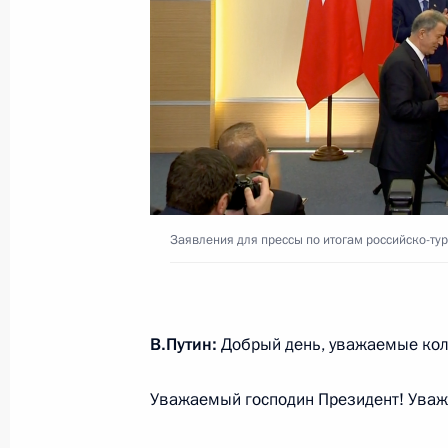
15 ноября 2018 года, четверг
Ответы на вопросы российских жур
15 ноября 2018 года, 12:20
Сингапур
27 октября 2018 года, суббота
Заявления для прессы по итогам российско-ту
Пресс-конференция по итогам встре
Германии и Франции
27 октября 2018 года, 20:30
Стамбул
В.Путин:
Добрый день, уважаемые кол
Уважаемый господин Президент! Уваж
24 октября 2018 года, среда