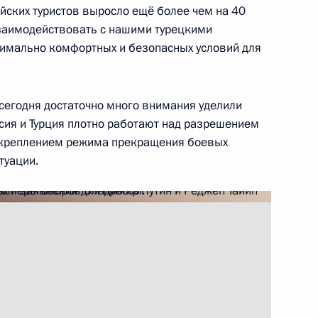
ийских туристов выросло ещё более чем на 40
взаимодействовать с нашими турецкими
симально комфортных и безопасных условий для
ийско-венгерских
4
20м
сегодня достаточно много внимания уделили
ль
ссия и Турция плотно работают над разрешением
 укреплением режима прекращения боевых
туации.
ик
ссийско-турецких
7
16м