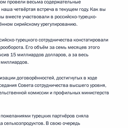
нтом провели весьма содержательные
ийско-итальянских
8
33м
 наша четвёртая встреча в текущем году. Как вы
мы вместе участвовали в российско-турецко-
ь
ённом сирийскому урегулированию.
сийско-турецкого сотрудничества констатировали
арооборота. Его объём за семь месяцев этого
ысив 15 миллиардов долларов, а за весь
ссийско-узбекистанских
2 миллиардов.
5
16м
изации договорённостей, достигнутых в ходе
аседания Совета сотрудничества высшего уровня,
льственной комиссии и профильных министерств
с пожеланиями турецких партнёров сняла
ереговоров с Президентом
4
15м
да сельхозпродуктов. В свою очередь