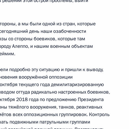
в решении этой острой проблемы, выйти
рции Реджепом Тайипом
тороны, а мы были одной из стран, которые
а сегодняшний день наши озабоченности
озы со стороны боевиков, которые там
городу Алеппо, и нашим военным объектам
меймим.
оссийско-вьетнамских
11м
ели подробно эту ситуацию и пришли к выводу,
сновения вооружённой оппозиции
 октября текущего года демилитаризированную
ыводом оттуда радикально настроенных боевиков,
 октября 2018 года по предложению Президента
оны тяжёлого вооружения, танков, реактивных
омётов всех оппозиционных группировок. Контроль
ереговоров с Президентом
2
13м
вать подвижными патрульными группами