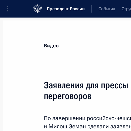
Президент России
События
Стру
Видеозаписи
Фотографии
Аудиозапи
Все материалы
Выступления
Совещан
Видео
Показа
Заявления для прессы 
переговоров
Церемония вручения премии
«Доброволец России – 2017
По завершении российско-чешс
и Милош Земан сделали заявлен