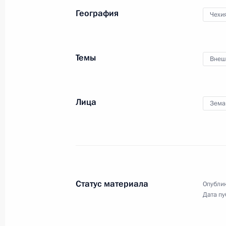
География
Чехи
Темы
Внеш
Пленарное заседание III
Железнодорожного съезда
Лица
Зема
29 ноября 2017 года
Видео, 9 мин.
Статус материала
Опублик
Дата пу