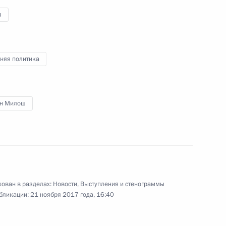
я
няя политика
Совещание по вопросам
ресурсного обеспече­ния
технического переос­нащения
н Милош
Вооружённых Сил
23 ноября 2017 года
Видео, 4 мин.
ован в разделах:
Новости
,
Выступления и стенограммы
бликации:
21 ноября 2017 года, 16:40