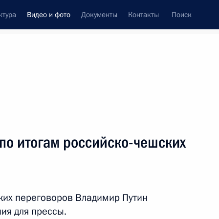
ктура
Видео и фото
Документы
Контакты
Поиск
си
ия, встречи
Встречи со СМИ
декабрь, 2017
ть следующие материалы
по итогам российско-чешских
Встреча с главами
»
делегаций поместных
ких переговоров Владимир Путин
православных церквей
ия для прессы.