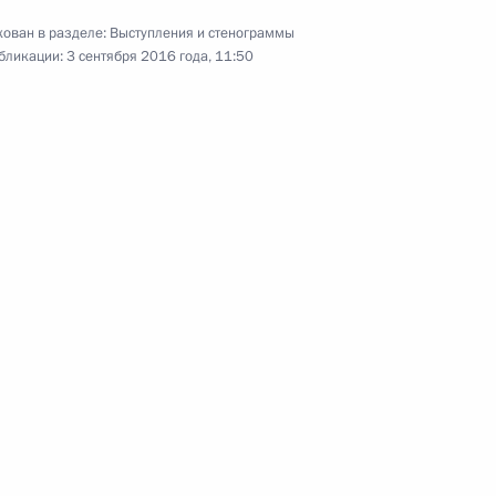
ован в разделе:
Выступления и стенограммы
бликации:
3 сентября 2016 года, 11:50
Президентом Киргизии
12
33м
к
оссийско-таджикистанских
1
15м