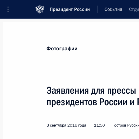
Президент России
События
Стру
Президент
Администрация
Государст
Новости
Стенограммы
Поездки
Те
Фотографии
Рубрикация материалов
Все материалы
Заявления для прессы
Послания Федеральному Собранию
президентов России и 
Заявления по важнейшим вопросам
Совещания, заседания, рабочие встречи
3 сентября 2016 года
11:50
остров Русск
Речи и обращения