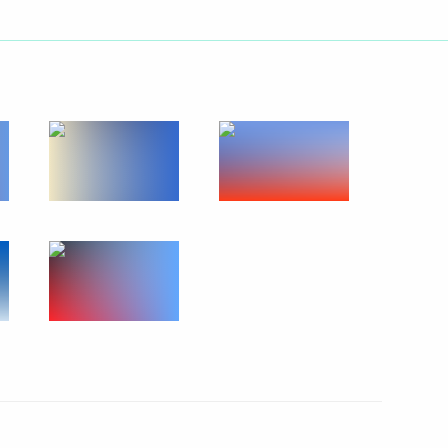
ть следующие материалы
и российско-армянских
3
15м
Президентом Турции Реджепом
2
35м