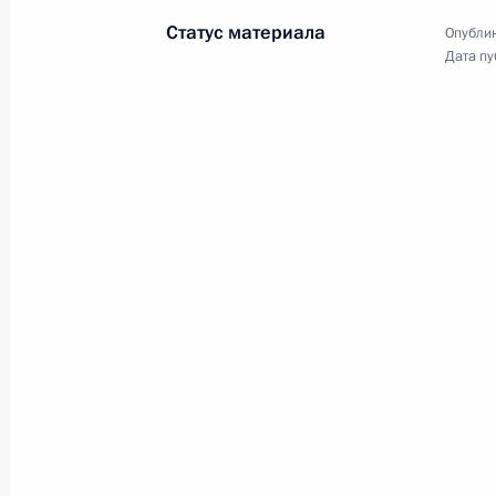
Статус материала
Опублик
Дата пу
28 февраля 2017 года, вторник
Совместная пресс-конференция с 
Алмазбеком Атамбаевым
28 февраля 2017 года, 14:50
Бишкек
27 февраля 2017 года, понедельни
Заявления для прессы по итогам р
переговоров
27 февраля 2017 года, 18:10
Душанбе