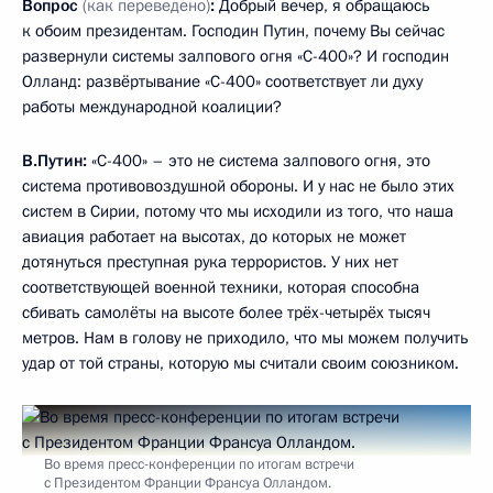
Вопрос
(как переведено)
:
Добрый вечер, я обращаюсь
к обоим президентам. Господин Путин, почему Вы сейчас
развернули системы залпового огня «С-400»? И господин
Олланд: развёртывание «С-400» соответствует ли духу
работы международной коалиции?
В.Путин
:
«С-400» – это не система залпового огня, это
система противовоздушной обороны. И у нас не было этих
систем в Сирии, потому что мы исходили из того, что наша
авиация работает на высотах, до которых не может
дотянуться преступная рука террористов. У них нет
соответствующей военной техники, которая способна
сбивать самолёты на высоте более трёх-четырёх тысяч
метров. Нам в голову не приходило, что мы можем получить
удар от той страны, которую мы считали своим союзником.
Во время пресс-конференции по итогам встречи
с Президентом Франции Франсуа Олландом.