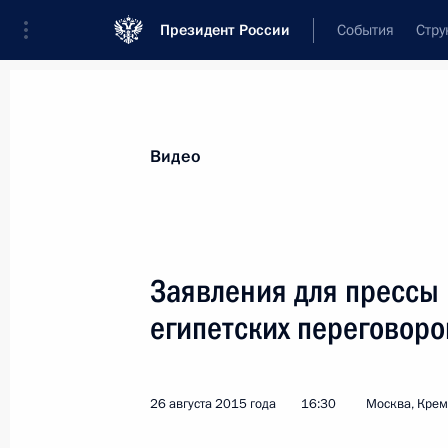
Президент России
События
Стру
Видеозаписи
Фотографии
Аудиозапи
Все материалы
Выступления
Совещан
Видео
Показа
Заявления для прессы
египетских переговоро
Заявления для прессы
по завершении российско-
26 августа 2015 года
16:30
Москва, Кре
египетских переговоров