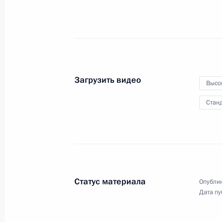
и правопорядка в Крыму
19 августа 2015 года
Видео, 4 мин.
Загрузить видео
Высо
Станд
Статус материала
Опублик
Дата пу
Заседание президиума