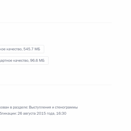
общественных объединений
Крыма
17 августа 2015 года
Видео, 7 мин.
кое качество,
545.7 МБ
артное качество,
96.6 МБ
ован в разделе:
Выступления и стенограммы
бликации:
26 августа 2015 года, 16:30
Приём по случаю тысячелетия