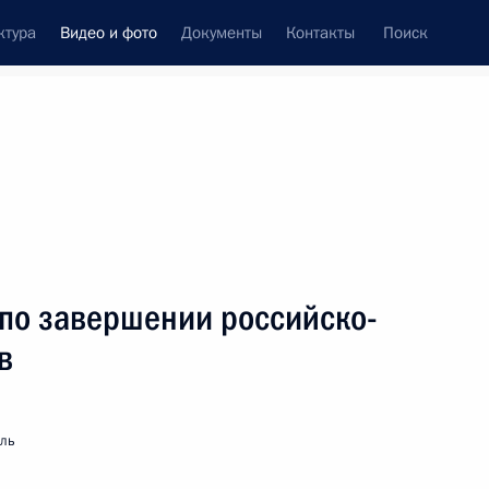
ктура
Видео и фото
Документы
Контакты
Поиск
си
ия, встречи
Встречи со СМИ
август, 2015
ть следующие материалы
 по завершении российско-
в
Совещание по вопросу
развития транспортной
мль
инфраструктуры Юга России