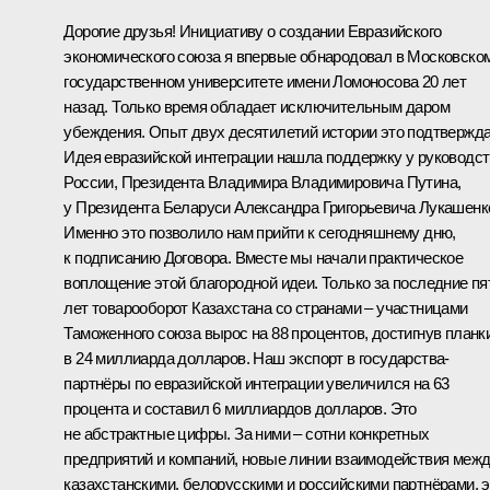
Дорогие друзья! Инициативу о создании Евразийского
экономического союза я впервые обнародовал в Московско
государственном университете имени Ломоносова 20 лет
назад. Только время обладает исключительным даром
убеждения. Опыт двух десятилетий истории это подтвержда
Идея евразийской интеграции нашла поддержку у руководс
России, Президента Владимира Владимировича Путина,
у Президента Беларуси Александра Григорьевича Лукашенк
Именно это позволило нам прийти к сегодняшнему дню,
к подписанию Договора. Вместе мы начали практическое
воплощение этой благородной идеи. Только за последние пя
лет товарооборот Казахстана со странами – участницами
Таможенного союза вырос на 88 процентов, достигнув планк
в 24 миллиарда долларов. Наш экспорт в государства-
партнёры по евразийской интеграции увеличился на 63
процента и составил 6 миллиардов долларов. Это
не абстрактные цифры. За ними – сотни конкретных
предприятий и компаний, новые линии взаимодействия меж
казахстанскими, белорусскими и российскими партнёрами, э