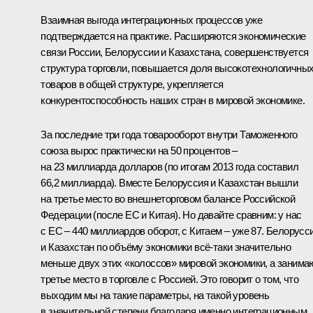
Взаимная выгода интеграционных процессов уже
подтверждается на практике. Расширяются экономические
связи России, Белоруссии и Казахстана, совершенствуется
структура торговли, повышается доля высокотехнологичны
товаров в общей структуре, укрепляется
конкурентоспособность наших стран в мировой экономике.
За последние три года товарооборот внутри Таможенного
союза вырос практически на 50 процентов –
на 23 миллиарда долларов (по итогам 2013 года составил
66,2 миллиарда). Вместе Белоруссия и Казахстан вышли
на третье место во внешнеторговом балансе Российской
Федерации (после ЕС и Китая). Но давайте сравним: у нас
с ЕС – 440 миллиардов оборот, с Китаем – уже 87. Белорусс
и Казахстан по объёму экономики всё‑таки значительно
меньше двух этих «колоссов» мировой экономики, а занима
третье место в торговле с Россией. Это говорит о том, что
выходим мы на такие параметры, на такой уровень
в значительной степени благодаря именно интеграционным