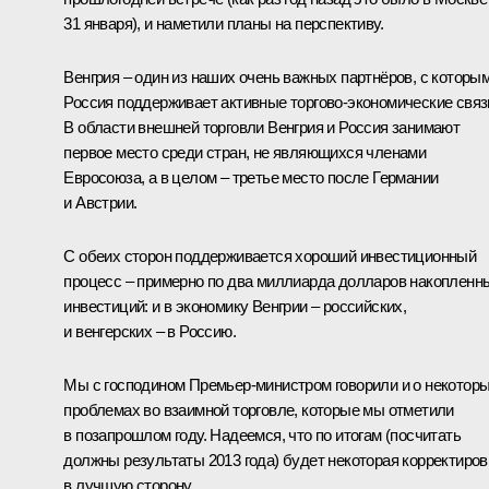
31 января), и наметили планы на перспективу.
Венгрия – один из наших очень важных партнёров, с которы
Россия поддерживает активные торгово-экономические связ
В области внешней торговли Венгрия и Россия занимают
первое место среди стран, не являющихся членами
Евросоюза, а в целом – третье место после Германии
и Австрии.
С обеих сторон поддерживается хороший инвестиционный
процесс – примерно по два миллиарда долларов накопленн
инвестиций: и в экономику Венгрии – российских,
и венгерских – в Россию.
Мы с господином Премьер-министром говорили и о некотор
проблемах во взаимной торговле, которые мы отметили
в позапрошлом году. Надеемся, что по итогам (посчитать
должны результаты 2013 года) будет некоторая корректиров
в лучшую сторону.