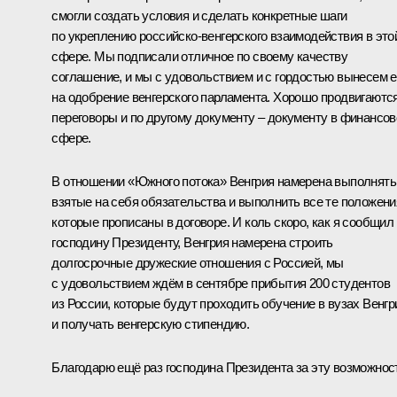
смогли создать условия и сделать конкретные шаги
по укреплению российско-венгерского взаимодействия в это
сфере. Мы подписали отличное по своему качеству
соглашение, и мы с удовольствием и с гордостью вынесем е
на одобрение венгерского парламента. Хорошо продвигаютс
переговоры и по другому документу – документу в финансов
сфере.
В отношении «Южного потока» Венгрия намерена выполнять
взятые на себя обязательства и выполнить все те положени
которые прописаны в договоре. И коль скоро, как я сообщил
господину Президенту, Венгрия намерена строить
долгосрочные дружеские отношения с Россией, мы
с удовольствием ждём в сентябре прибытия 200 студентов
из России, которые будут проходить обучение в вузах Венгр
и получать венгерскую стипендию.
Благодарю ещё раз господина Президента за эту возможнос