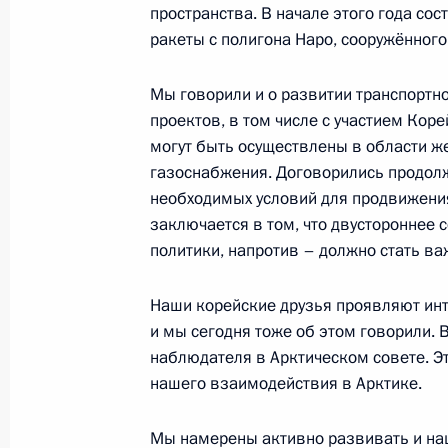
пространства. В начале этого года со
ракеты с полигона Наро, сооружённого
25 декабря 2013 года, среда
Мы говорили и о развитии транспортн
Заявления для прессы по итогам з
проектов, в том числе с участием Ко
Государственного Совета Союзного
могут быть осуществлены в области ж
и Белоруссии
газоснабжения. Договорились продол
25 декабря 2013 года, 17:30
Москва, Кремл
необходимых условий для продвижения
заключается в том, что двустороннее
политики, напротив – должно стать
24 декабря 2013 года, вторник
Наши корейские друзья проявляют инт
Заявления для прессы по итогам з
и мы сегодня тоже об этом говорили. В
Евразийского экономического сов
наблюдателя в Арктическом совете. Э
нашего взаимодействия в Арктике.
24 декабря 2013 года, 17:10
Москва, Кремл
Мы намерены активно развивать и наш