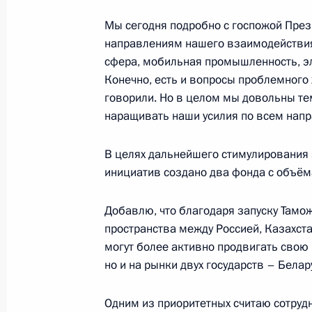
Ответы на вопросы журналистов в 
Мы сегодня подробно с госпожой През
10 февраля 2014 года, 18:00
Сочи
направлениям нашего взаимодействия.
сфера, мобильная промышленность, эл
Конечно, есть и вопросы проблемного 
говорили. Но в целом мы довольны те
28 января 2014 года, вторник
наращивать наши усилия по всем напра
Саммит Россия – Европейский сою
В целях дальнейшего стимулирования 
28 января 2014 года, 20:20
Брюссель
инициатив создано два фонда с объём
Добавлю, что благодаря запуску Тамо
14 января 2014 года, вторник
пространства между Россией, Казахс
могут более активно продвигать свою 
Заявления для прессы по итогам ро
но и на рынки двух государств – Белар
переговоров
14 января 2014 года, 17:40
Московская обл
Одним из приоритетных считаю сотруд