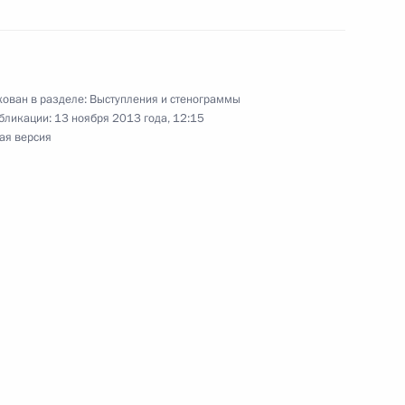
стречи с Премьер-министром
5
ован в разделе:
Выступления и стенограммы
бликации:
13 ноября 2013 года, 12:15
ая версия
оссийско-корейских
3
4м