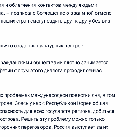
я и облегчения контактов между людьми,
ла, – подписано Соглашение о взаимной отмене
аших стран смогут ездить друг к другу без виз
тина
:
38
ния о создании культурных центров.
гражданскими обществами плотно занимается
Третий форум этого диалога проходит сейчас
и заседания Российско-
1
18м
омиссии
ь
ых проблемах международной повестки дня, в том
трове. Здесь у нас с Республикой Корея общая
опасность для всех государств региона, добиться
уострова. Решить эту проблему можно только
оронних переговоров. Россия выступает за их
сийско-армянских
1