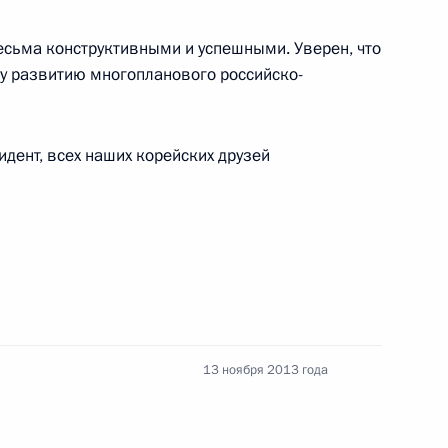
сьма конструктивными и успешными. Уверен, что
у развитию многопланового российско-
идент, всех наших корейских друзей
ственные консультации
10
41м
дания Совета сотрудничества
3
23м
13 ноября 2013 года
урцией
г