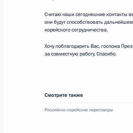
переговоров
Считаю наши сегодняшние контакты ве
2 декабря 2013 года, 20:00
Ереван
они будут способствовать дальнейшем
корейского сотрудничества.
26 ноября 2013 года, вторник
Хочу поблагодарить Вас, госпожа През
за совместную работу. Спасибо.
Российско-итальянские межгосудар
26 ноября 2013 года, 19:15
Триест
22 ноября 2013 года, пятница
Смотрите также
Пресс-конференция по итогам засе
Российско-корейские переговоры
высшего уровня между Россией и Т
22 ноября 2013 года, 16:00
Санкт-Петербур