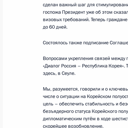
сделан важный шаг для стимулировани
19 декабря 2013 года, четверг
госпожа Президент уже об этом сказа
визовых требований. Теперь граждане н
Пресс-конференция Владимира Пу
до 60 дней.
19 декабря 2013 года, 17:00
Москва
Состоялось также подписание Соглаше
17 декабря 2013 года, вторник
Вопросами укрепления связей между 
«Диалог Россия – Республика Корея». 
Заявления для прессы по окончани
здесь, в Сеуле.
Украинской межгосударственной к
17 декабря 2013 года, 18:30
Москва, Кремл
Мы, разумеется, говорили и о ключев
числе о ситуации на Корейском полуос
цель – обеспечить стабильность и без
безъядерного статуса Корейского пол
2 декабря 2013 года, понедельник
дипломатическим путём в ходе шестист
Пресс-конференция по итогам рос
скорейшее возобновление.