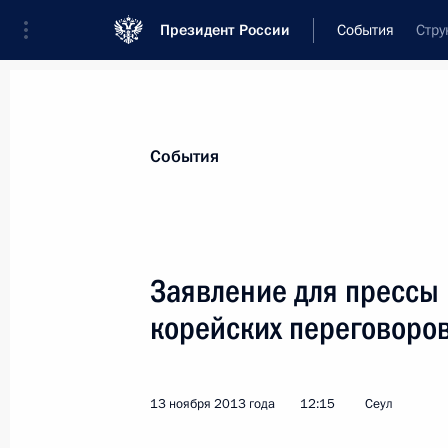
Президент России
События
Стру
Президент
Администрация
Государст
Новости
Стенограммы
Поездки
Те
События
Рубрикация материалов
Все материалы
Заявление для прессы 
Послания Федеральному Собранию
корейских переговоро
Заявления по важнейшим вопросам
Совещания, заседания, рабочие встречи
13 ноября 2013 года
12:15
Сеул
Речи и обращения