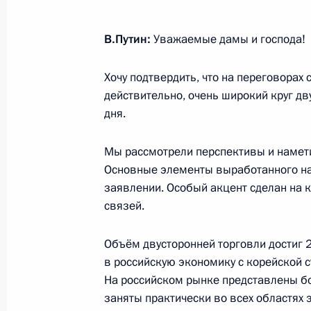
В.Путин:
Уважаемые дамы и господа!
4 марта 2014 года, вторник
Владимир Путин ответил на вопрос
Хочу подтвердить, что на переговорах
на Украине
действительно, очень широкий круг д
дня.
4 марта 2014 года, 15:40
Московская област
Мы рассмотрели перспективы и намети
Основные элементы выработанного на
17 февраля 2014 года, понедельни
заявлении. Особый акцент сделан на
связей.
Ответы на вопросы журналистов
17 февраля 2014 года, 21:40
Череповец
Объём двусторонней торговли достиг
в российскую экономику с корейской 
На российском рынке представлены бо
10 февраля 2014 года, понедельни
заняты практически во всех областях 