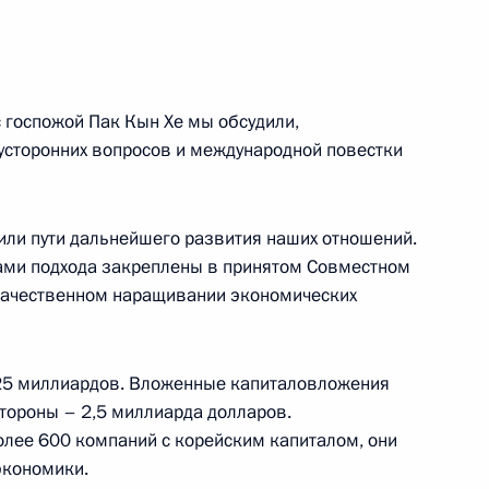
ы журналистов о ситуации
:
4
 с госпожой Пак Кын Хе мы обсудили,
вусторонних вопросов и международной повестки
ь, Ново-Огарёво
ли пути дальнейшего развития наших отношений.
ми подхода закреплены в принятом Совместном
к
 качественном наращивании экономических
4
 25 миллиардов. Вложенные капиталовложения
стороны – 2,5 миллиарда долларов.
лее 600 компаний с корейским капиталом, они
к
экономики.