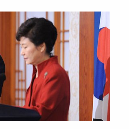
ть следующие материалы
 итогам заседания Высшего
1
7м
ета
 итогам «Прямой линии»
5