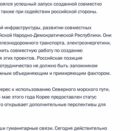
стоялся успешный запуск созданной совместно
 также при содействии российской стороны.
ой инфраструктуры, развитии совместных
аседания Высшего
1
рейской Народно-Демократической Республики. Они
 государства России
елезнодорожного транспорта, электроэнергетики,
жить совместную работу по созданию
ь
 этих проектов. Российская позиция
 сотрудничество не должно быть заложником
 важным объединяющим и примиряющим фактором.
ерес к использованию Северного морского пути,
аседания Высшего
 мае этого года Корее предоставлен статус
4
ета
то открывает дополнительные перспективы для
ь
и гуманитарные связи. Сегодня действительно