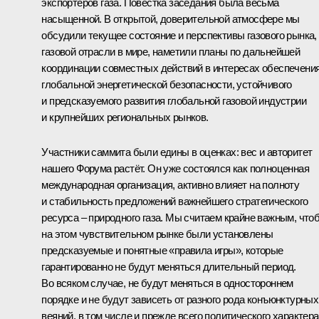
экспортёров газа. Повестка заседания была весьма
насыщенной. В открытой, доверительной атмосфере мы
обсудили текущее состояние и перспективы газового рынка,
газовой отрасли в мире, наметили планы по дальнейшей
координации совместных действий в интересах обеспечени
глобальной энергетической безопасности, устойчивого
и предсказуемого развития глобальной газовой индустрии
и крупнейших региональных рынков.
Участники саммита были едины в оценках: вес и авторитет
нашего Форума растёт. Он уже состоялся как полноценная
международная организация, активно влияет на полноту
и стабильность предложений важнейшего стратегического
ресурса – природного газа. Мы считаем крайне важным, что
на этом чувствительном рынке были установлены
предсказуемые и понятные «правила игры», которые
гарантированно не будут меняться длительный период.
Во всяком случае, не будут меняться в одностороннем
порядке и не будут зависеть от разного рода конъюнктурных
веяний, в том числе и прежде всего политического характера