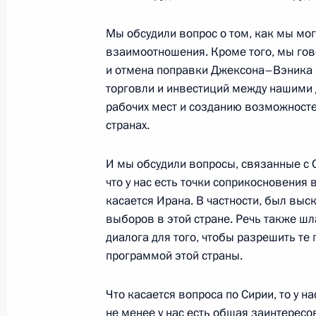
1 июля 2013 года, 19:00
Москва, Кремль
Мы обсудили вопрос о том, как мы мо
взаимоотношения. Кроме того, мы гово
и отмена поправки Джексона–Вэника п
25 июня 2013 года, вторник
торговли и инвестиций между нашими 
рабочих мест и созданию возможносте
Пресс-конференция с Президентом
странах.
25 июня 2013 года, 19:00
Резиденция «Култ
И мы обсудили вопросы, связанные с 
что у нас есть точки соприкосновения в
21 июня 2013 года, пятница
касается Ирана. В частности, был выс
выборов в этой стране. Речь также шл
Пресс-конференция с Федеральны
диалога для того, чтобы разрешить те
Ангелой Меркель
программой этой страны.
21 июня 2013 года, 19:00
Санкт-Петербург
Что касается вопроса по Сирии, то у н
не менее у нас есть общая заинтересо