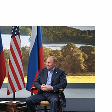
ть следующие материалы
 вопросы журналистов
1
35м
ов Бали
ик
аседания Совета коллективной
1
5м