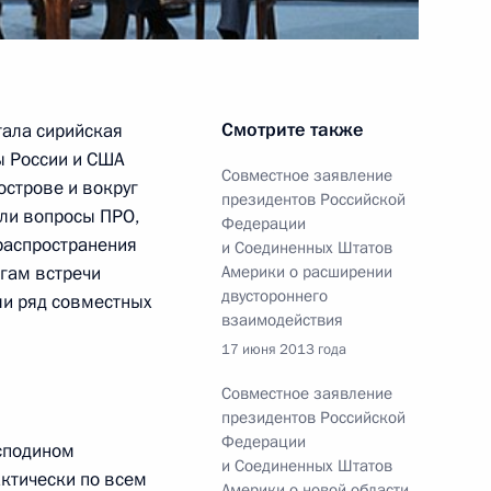
Смотрите также
тала сирийская
ина по итогам саммита
4
46м
ы России и США
Совместное заявление
острове и вокруг
президентов Российской
г
ли вопросы ПРО,
Федерации
распространения
и Соединенных Штатов
огам встречи
Америки о расширении
двустороннего
и ряд совместных
взаимодействия
17 июня 2013 года
оссийско-армянских
8м
Совместное заявление
президентов Российской
асть, Ново-Огарёво
Федерации
осподином
и Соединенных Штатов
ктически по всем
Америки о новой области