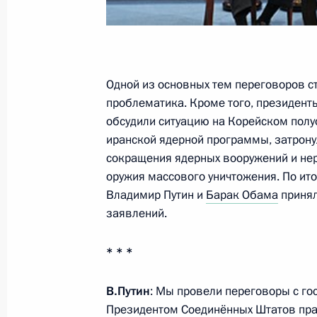
6 сентября 2013 года, пятница
Одной из основных тем переговоров с
Пресс-конференция Владимира Пут
проблематика. Кроме того, президент
«Группы двадцати»
обсудили ситуацию на Корейском полу
6 сентября 2013 года, 17:00
Санкт-Петербур
иранской ядерной программы, затрону
сокращения ядерных вооружений и не
оружия массового уничтожения. По ит
Владимир Путин и
Барак Обама
принял
3 сентября 2013 года, вторник
заявлений.
Заявления для прессы по итогам р
переговоров
* * *
3 сентября 2013 года, 18:30
Московская обл
В.Путин
: Мы провели переговоры с г
Президентом Соединённых Штатов пра