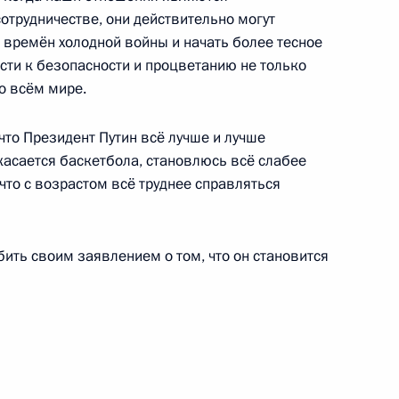
отрудничестве, они действительно могут
 времён холодной войны и начать более тесное
сти к безопасности и процветанию не только
во всём мире.
что Президент Путин всё лучше и лучше
 касается баскетбола, становлюсь всё слабее
ечи на высшем уровне
1
45м
 что с возрастом всё труднее справляться
бить своим заявлением о том, что он становится
оссийско-сербских
1
9м