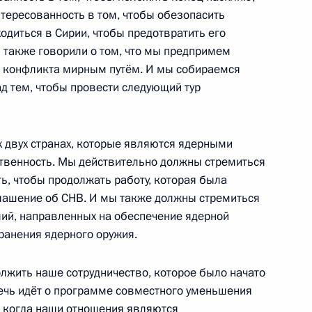
нтересованность в том, чтобы обезопасить
одиться в Сирии, чтобы предотвратить его
 также говорили о том, что мы предпримем
чи глав государств
1
23м
о конфликта мирным путём. И мы собираемся
д тем, чтобы провести следующий тур
х двух странах, которые являются ядерными
твенность. Мы действительно должны стремиться
ь, чтобы продолжать работу, которая была
ком Обамой
6
12м
глашение об СНВ. И мы также должны стремиться
лий, направленных на обеспечение ядерной
ранения ядерного оружия.
олжить наше сотрудничество, которое было начато
ечь идёт о программе совместного уменьшения
икобритании Дэвидом
: когда наши отношения являются
5