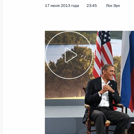
17 июня 2013 года
23:45
Лох-Эрн
Показа
8 октября 2013 года, вторник
Заявление для прессы и ответы на
по окончании саммита АТЭС
8 октября 2013 года, 12:00
Индонезия, остр
23 сентября 2013 года, понедельн
Заявление для прессы по итогам з
безопасности ОДКБ
23 сентября 2013 года, 16:50
Сочи