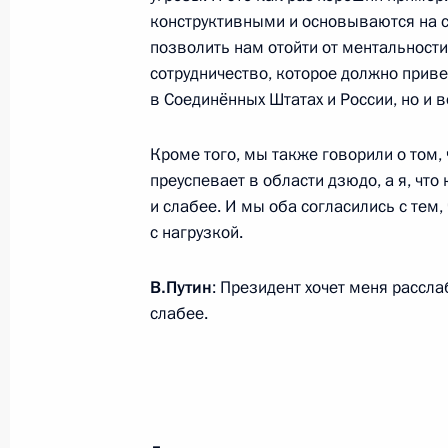
Кэмероном
конструктивными и основываются на с
позволить нам отойти от ментальности
16 июня 2013 года, 20:30
Лондон
сотрудничество, которое должно приве
в Соединённых Штатах и России, но и 
4 июня 2013 года, вторник
Кроме того, мы также говорили о том, 
преуспевает в области дзюдо, а я, что
Пресс-конференция по итогам встр
и слабее. И мы оба согласились с тем,
Россия – Европейский союз
с нагрузкой.
4 июня 2013 года, 15:30
Екатеринбург
В.Путин
: Президент хочет меня рассла
слабее.
24 мая 2013 года, пятница
Заявления для прессы по итогам р
переговоров
24 мая 2013 года, 17:15
Сочи