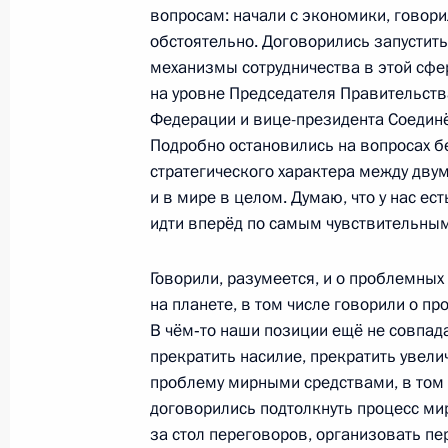
вопросам: начали с экономики, говори
31 августа 2013 года, суббота
обстоятельно. Договорились запустит
механизмы сотрудничества в этой сфер
Ответы на вопросы журналистов
на уровне Председателя Правительств
31 августа 2013 года, 14:00
Владивосток
Федерации и вице-президента Соедин
Подробно остановились на вопросах б
стратегического характера между дву
и в мире в целом. Думаю, что у нас ес
13 августа 2013 года, вторник
идти вперёд по самым чувствительны
Заявления для прессы по итогам р
переговоров
Говорили, разумеется, и о проблемных
на планете, в том числе говорили о пр
13 августа 2013 года, 18:15
Баку
В чём‑то наши позиции ещё не совпа
прекратить насилие, прекратить увели
проблему мирными средствами, в том
1 августа 2013 года, четверг
договорились подтолкнуть процесс ми
за стол переговоров, организовать п
Заявления для прессы по итогам р