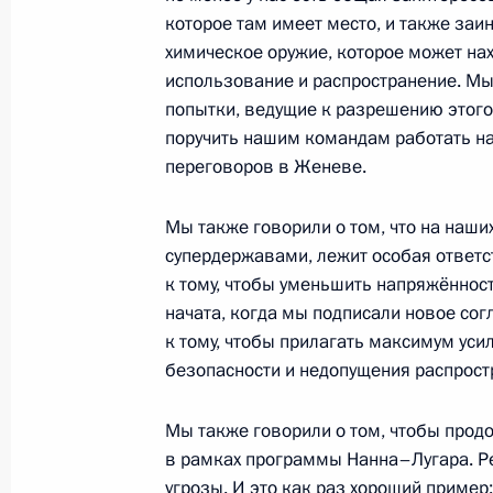
которое там имеет место, и также заи
18 июня 2013 года, вторник
химическое оружие, которое может нах
использование и распространение. Мы
Пресс-конференция по итогам встре
попытки, ведущие к разрешению этог
и правительств «Группы восьми»
поручить нашим командам работать на
18 июня 2013 года, 19:40
Лох-Эрн
переговоров в Женеве.
Мы также говорили о том, что на наши
17 июня 2013 года, понедельник
супердержавами, лежит особая ответс
к тому, чтобы уменьшить напряжённост
Встреча с Президентом США Бара
начата, когда мы подписали новое со
17 июня 2013 года, 23:45
Лох-Эрн
к тому, чтобы прилагать максимум уси
безопасности и недопущения распрост
Мы также говорили о том, чтобы прод
16 июня 2013 года, воскресенье
в рамках программы Нанна–Лугара. Р
Встреча с Премьер-министром Вел
угрозы. И это как раз хороший пример