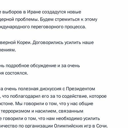
е выборов в Иране создадутся новые
сть, Ново-Огарёво
ерной проблемы. Будем стремиться к этому
еждународного переговорного процесса.
еверной Кореи. Договорились усилить наше
лениям.
точного и Центрального
15
10м
нь подробное обсуждение и за очень
Цугол
я состоялся.
ла очень полезная дискуссия с Президентом
, что поблагодарил его за то содействие, которое
стоне. Мы говорили о том, что у нас общие
сии по итогам рабочего
1
26м
 с терроризмом и насилием, связанным
ельств стран – участниц
 говорили о том, что нам необходимо усилить
ичество по организации Олимпийских игр в Сочи.