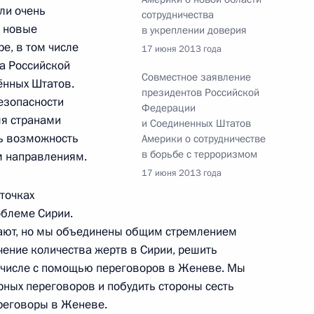
ли очень
сотрудничества
ь новые
в укреплении доверия
е, в том числе
17 июня 2013 года
5
12м
а Российской
Совместное заявление
ённых Штатов.
президентов Российской
езопасности
Федерации
мя странами
и Соединенных Штатов
ть возможность
Америки о сотрудничестве
в борьбе с терроризмом
м направлениям.
оссийско-азербайджанских
1
12м
17 июня 2013 года
 точках
облеме Сирии.
дают, но мы объединены общим стремлением
чение количества жертв в Сирии, решить
 числе с помощью переговоров в Женеве. Мы
рных переговоров и побудить стороны сесть
ереговоры в Женеве.
оссийско-таджикистанских
6
13м