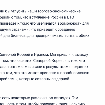
гли бы углубить наши торгово-экономические
рили о том, что вступление России в ВТО
риведёт к тому, что увеличатся возможности для
двумя странами, что приведёт к созданию
й для бизнеса, для предпринимательства в обеих
 Финляндии Саули Ниинистё
1
44м
аранта»
Северной Кореей и Ираном. Мы пришли к выводу,
 том, что касается Северной Кореи, и в том, что
казан оптимизм в связи с результатами недавних
а о том, что это может привести к возобновлению
м канцлером Германии
5
22м
 проблемы, которые связаны с ядерной
ас есть некоторые различия во взглядах. Тем
ванность в том, чтобы положить конец насилию,