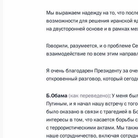
переговоров
Мы выражаем надежду на то, что посл
1 августа 2013 года, 17:45
Московская обла
возможности для решения иранской яд
на двусторонней основе и в рамках м
17 июля 2013 года, среда
Говорили, разумеется, и о проблеме С
взаимодействие по всем этим направ
Проверка боеготовности войск Вос
военных округов
Я очень благодарен Президенту за оче
17 июля 2013 года, 08:00
Военный полигон 
откровенный разговор, который сегодн
Б.Обама
(как переведено)
: У меня бы
Путиным, и я начал нашу встречу с того
1 июля 2013 года, понедельник
было оказано в связи с трагедией в Бо
Пресс-конференция Президента Рос
интересы в том, что касается борьбы
заседания глав государств и правит
с террористическими актами. Мы также
Форума стран – экспортёров газа
наше сотрудничество, включая сотрудн