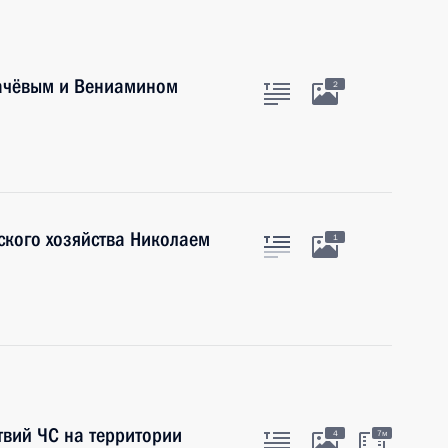
качёвым и Вениамином
2
ского хозяйства Николаем
1
твий ЧС на территории
4
7м