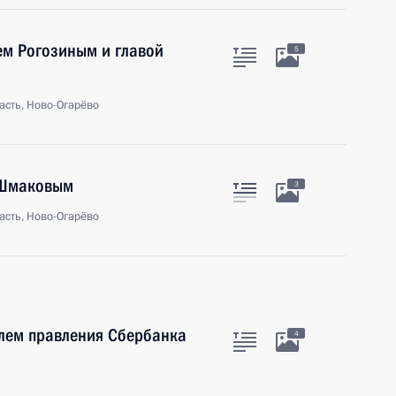
ем Рогозиным и главой
5
асть, Ново-Огарёво
 Шмаковым
3
асть, Ново-Огарёво
елем правления Сбербанка
4