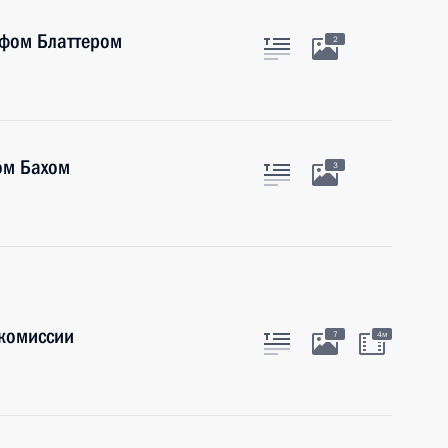
ефом Блаттером
2
ом Бахом
3
комиссии
7
4м