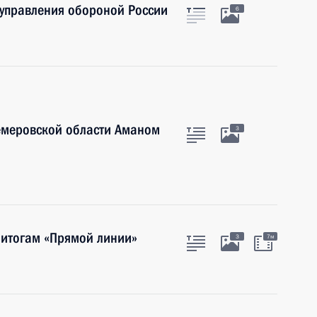
управления обороной России
6
Кемеровской области Аманом
3
 итогам «Прямой линии»
3
7м