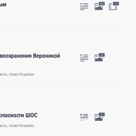
ным
:
50
авоохранения Вероникой
2
асть, Ново-Огарёво
зопасности ШОС
1
асть, Ново-Огарёво