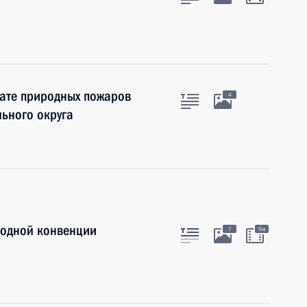
тате природных пожаров
4
ьного округа
родной конвенции
7
5м