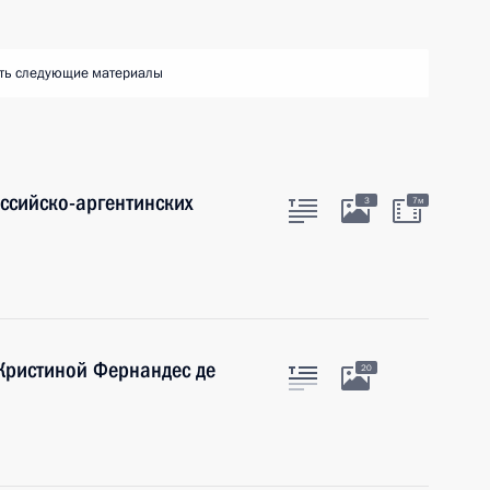
ть следующие материалы
оссийско-аргентинских
3
7м
Кристиной Фернандес де
20