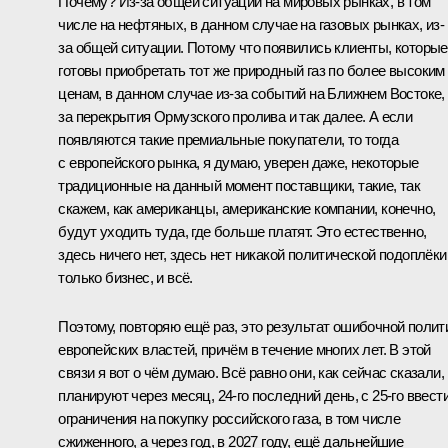
Почему? Из-за общей ситуации на мировых рынках, в том
числе на нефтяных, в данном случае на газовых рынках, из-
за общей ситуации. Потому что появились клиенты, которые
готовы приобретать тот же природный газ по более высоким
ценам, в данном случае из-за событий на Ближнем Востоке, 
за перекрытия Ормузского пролива и так далее. А если
появляются такие премиальные покупатели, то тогда
с европейского рынка, я думаю, уверен даже, некоторые
традиционные на данный момент поставщики, такие, так
скажем, как американцы, американские компании, конечно,
будут уходить туда, где больше платят. Это естественно,
здесь ничего нет, здесь нет никакой политической подоплёки
только бизнес, и всё.
Поэтому, повторяю ещё раз, это результат ошибочной полит
европейских властей, причём в течение многих лет. В этой
связи я вот о чём думаю. Всё равно они, как сейчас сказали,
планируют через месяц, 24-го последний день, с 25-го ввест
ограничения на покупку российского газа, в том числе
сжиженного, а через год, в 2027 году, ещё дальнейшие