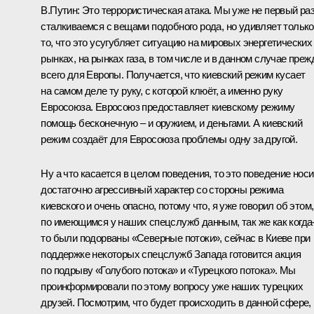
В.Путин
: Это террористическая атака. Мы уже не первый ра
сталкиваемся с вещами подобного рода, но удивляет только
то, что это усугубляет ситуацию на мировых энергетических
рынках, на рынках газа, в том числе и в данном случае преж
всего для Европы. Получается, что киевский режим кусает
на самом деле ту руку, с которой клюёт, а именно руку
Евросоюза. Евросоюз предоставляет киевскому режиму
помощь бесконечную – и оружием, и деньгами. А киевский
режим создаёт для Евросоюза проблемы одну за другой.
Ну а что касается в целом поведения, то это поведение носи
достаточно агрессивный характер со стороны режима
киевского и очень опасно, потому что, я уже говорил об этом,
по имеющимся у наших спецслужб данным, так же как когда
то были подорваны «Северные потоки», сейчас в Киеве при
поддержке некоторых спецслужб Запада готовится акция
по подрыву «Голубого потока» и «Турецкого потока». Мы
проинформировали по этому вопросу уже наших турецких
друзей. Посмотрим, что будет происходить в данной сфере,