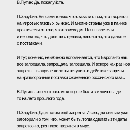
В.Путин:
Да, пожалуйста.
П.Зарубин:
Вы сами только что сказали о том, что творится
на мировых газовых рынках. И многие страны уже в панике
практически от того, что происходит. Цены взлетели,
и непонятно, что дальше с ценами, непонятно, что дальше
с поставками.
И тут, конечно, неизбежно вспоминается, что Европа-то наш 
всё запрещала, запрещала, запрещала. И вскоре как раз но
запреты – в апреле должны вступить в действие запреты
на краткосрочные поставки сжиженного российского газа…
В.Путин:
…по контрактам, которые были заключены где-
то на лето прошлого года.
П.Зарубин:
Да, и потом ещё запреты. И сегодня они там уже
заговорили о том, что, может быть, тогда сдвигать эти даты
запретов-то, раз такое творится в мире.