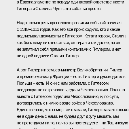
в Европарламенте по поводу одинаковой ответственности
Гитлера и Сталина. Чушь это собачья просто.
Надо посмотреть хронологию развития событий начиная
с 1918–1919 годов. Как это всё происходило, кто и какие
подписывал документы с Гитлером. Кстати говоря, Сталин,
как бы к нему ни относиться, он тиран и так далее, но он
не запятнал себя прямыми контактами с Гитлером, и нет
ни одной подписи Сталин–Гитлер.
А вот Гитлер и премьер-министр Великобритании, Гитлер
и премьер-министр Франции – есть. Гитлер и руководитель
Польши – есть. И они с ним работали, с Гитлером,
неоднократно встречались, сдали Чехословакию. Польша
вместе с Гитлером поделила Чехословакию, и, по сути,
договорились с ними о вводе войск в Чехословакию.
Единственное, что немцы им сказали, Гитлер сказал: только
не в один день с нами, не будем друг другу мешать, мы
не претендуем на то, на что вы претендуете – на Тешинскую