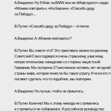
А.Ванденко:
Ну 9 Мая, на BMW или на «Мерседесе» сзади:
«Можем повторить», «На Берлин», «Спасибо деду
за Победу»…
В.Путин:
«Спасибо деду за Победу» – отлично.
А.Ванденко:
А «Можем повторить»?
В.Путин:
Вы знаете что? Это трактовать можно по‑разному.
Советский Союз подвергся очень страшному, ужасному,
непростительному нападению со стороны нацистской
Германии. Мы потеряли 27 миллионов человек, нет ни одной
страны мира, которая понесла бы такую утрату. И если кто‑т
посмеет сделать что‑то подобное, мы повторим.
А.Ванденко:
Но лучше, чтобы не пришлось.
В.Путин:
Конечно! Мы к этому никогда не стремились
и стремиться не собираемся. И российское руководство