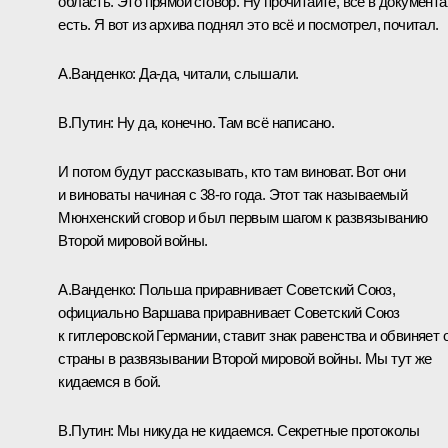
область. Это прямой сговор. Ну прочитайте, всё в документа
есть. Я вот из архива поднял это всё и посмотрел, почитал.
А.Ванденко:
Да-да, читали, слышали.
В.Путин:
Ну да, конечно. Там всё написано.
И потом будут рассказывать, кто там виноват. Вот они
и виноваты начиная с 38‑го года. Этот так называемый
Мюнхенский сговор и был первым шагом к развязыванию
Второй мировой войны.
А.Ванденко:
Польша приравнивает Советский Союз,
официально Варшава приравнивает Советский Союз
к гитлеровской Германии, ставит знак равенства и обвиняет 
страны в развязывании Второй мировой войны. Мы тут же
кидаемся в бой.
В.Путин:
Мы никуда не кидаемся. Секретные протоколы