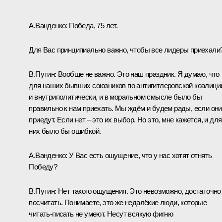
А.Ванденко:
Победа, 75 лет.
Для Вас принципиально важно, чтобы все лидеры приехали
В.Путин:
Вообще не важно. Это наш праздник. Я думаю, что
для наших бывших союзников по антигитлеровской коалици
и внутриполитически, и в моральном смысле было бы
правильно к нам приехать. Мы ждём и будем рады, если они
приедут. Если нет – это их выбор. Но это, мне кажется, и для
них было бы ошибкой.
А.Ванденко:
У Вас есть ощущение, что у нас хотят отнять
Победу?
В.Путин:
Нет такого ощущения. Это невозможно, достаточно
посчитать. Понимаете, это же недалёкие люди, которые
читать-писать не умеют. Несут всякую фигню