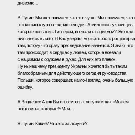
дивизию…
В.Путин:
Мы же понимаем, что это чушь. Мы понимаем, что 
это конъюнктура сегодняшнего дня. А миллионы украинцев,
которые воевали с Гитлером, воевали с нацизмом? Это для
них плевок в лицо. Я Вас уверяю. Боятся просто рот раскры
там, потому что сразу преследование начнётся. Я знаю, что
там происходит, в сердцах у людей, которые воевали
с нацизмом с оружием в руках. Для них это плевок.
Ну нынешнему президенту Украины хочется быть таким
благообразным для действующего сегодня руководства
Польши, которое совершает, на мой взгляд, очень большую
ошибку.
А.Ванденко:
А как Вы относитесь к лозунгам, как «Можем
повторить», которые 9 Мая…
В.Путин:
Какие? Что это за лозунги?