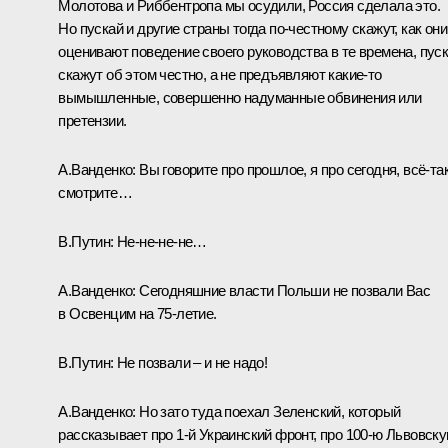
Молотова и Риббентропа мы осудили, Россия сделала это.
Но пускай и другие страны тогда по-честному скажут, как они
оценивают поведение своего руководства в те времена, пус
скажут об этом честно, а не предъявляют какие‑то
вымышленные, совершенно надуманные обвинения или
претензии.
А.Ванденко:
Вы говорите про прошлое, я про сегодня, всё-та
смотрите…
В.Путин:
Не-не-не-не…
А.Ванденко:
Сегодняшние власти Польши не позвали Вас
в Освенцим на 75‑летие.
В.Путин:
Не позвали – и не надо!
А.Ванденко:
Но зато туда поехал Зеленский, который
рассказывает про 1‑й Украинский фронт, про 100‑ю Львовск