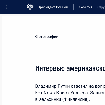
Президент России
События
Стру
Президент
Администрация
Государст
Новости
Стенограммы
Поездки
Те
Фотографии
Рубрикация материалов
Все материалы
Интервью американско
Послания Федеральному Собранию
Заявления по важнейшим вопросам
Владимир Путин ответил на воп
Совещания, заседания, рабочие встречи
Fox News Криса Уоллеса. Запис
Речи и обращения
в Хельсинки (Финляндия).