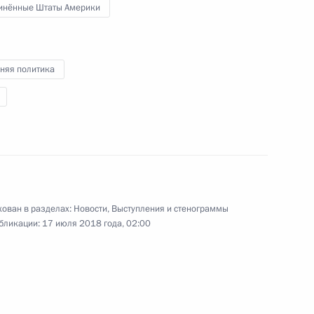
инённые Штаты Америки
и разгонах митингов
6
8м
няя политика
роектов (интервью ТАСС)
6
10м
ован в разделах:
Новости
,
Выступления и стенограммы
бликации:
17 июля 2018 года, 02:00
6
9м