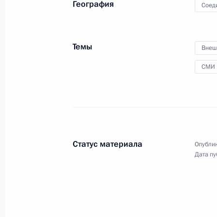
География
Соед
26 февраля 2020 года, среда
О резонансных делах, Росгвардии 
Темы
(интервью ТАСС)
Внеш
26 февраля 2020 года, 15:00
СМИ
25 февраля 2020 года, вторник
О первых шагах в реализации нацп
Статус материала
Опублик
25 февраля 2020 года, 15:00
Дата пу
21 февраля 2020 года, пятница
Об Украине (интервью ТАСС)