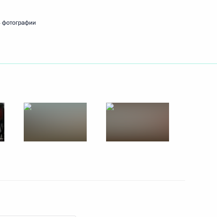
 фотографии
ть следующие материалы
ервью ТАСС)
6
5м
олине (интервью ТАСС)
6
7м