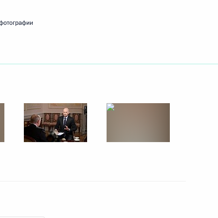
 фотографии
ть следующие материалы
лу NBC
3
20м
зской газете Le Figaro
5
30м