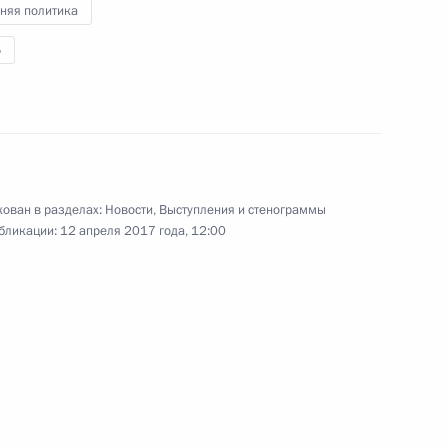
няя политика
Б
р»
4
ован в разделах:
Новости
,
Выступления и стенограммы
бликации:
12 апреля 2017 года, 12:00
омпании «Ниппон» и газете
:
13
ь
Россия сегодня»