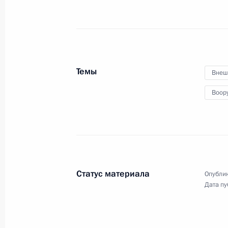
12 апреля 2017 года, среда
Интервью телерадиокомпании «Ми
12 апреля 2017 года, 12:00
Москва
Темы
Внеш
Воор
13 декабря 2016 года, вторник
Интервью Владимира Путина телек
«Иомиури»
13 декабря 2016 года, 11:00
Москва, Кремл
Статус материала
Опублик
Дата пу
13 октября 2016 года, четверг
Интервью Владимира Путина МИА «