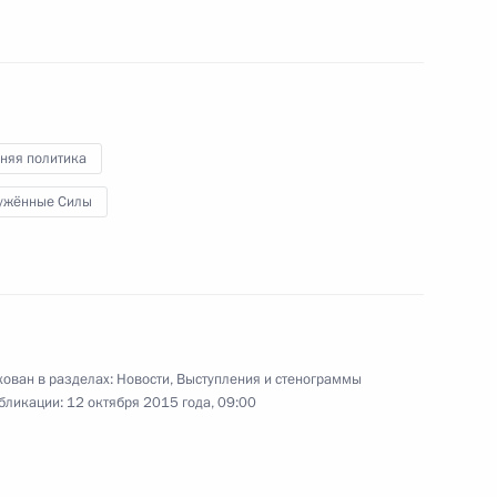
р»
4
няя политика
ужённые Силы
омпании «Ниппон» и газете
:
13
ь
ован в разделах:
Новости
,
Выступления и стенограммы
бликации:
12 октября 2015 года, 09:00
Россия сегодня»