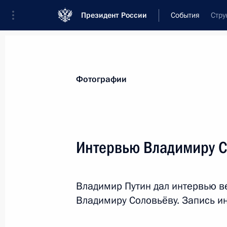
Президент России
События
Стру
Президент
Администрация
Государст
Новости
Стенограммы
Поездки
Те
Фотографии
Рубрикация материалов
Все материалы
Интервью Владимиру С
Послания Федеральному Собранию
Заявления по важнейшим вопросам
Владимир Путин дал интервью в
Совещания, заседания, рабочие встречи
Владимиру Соловьёву. Запись ин
Речи и обращения