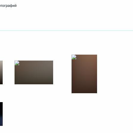
отографий
ть следующие материалы
лу NBC
3
20м
зской газете Le Figaro
5
30м