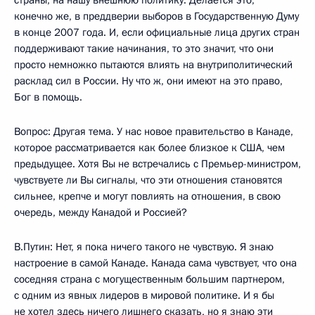
страны, на нашу внешнюю политику. Делается это,
конечно же, в преддверии выборов в Государственную Думу
в конце 2007 года. И, если официальные лица других стран
поддерживают такие начинания, то это значит, что они
просто немножко пытаются влиять на внутриполитический
расклад сил в России. Ну что ж, они имеют на это право,
Бог в помощь.
Вопрос: Другая тема. У нас новое правительство в Канаде,
которое рассматривается как более близкое к США, чем
предыдущее. Хотя Вы не встречались с Премьер-министром,
чувствуете ли Вы сигналы, что эти отношения становятся
сильнее, крепче и могут повлиять на отношения, в свою
очередь, между Канадой и Россией?
В.Путин: Нет, я пока ничего такого не чувствую. Я знаю
настроение в самой Канаде. Канада сама чувствует, что она
соседняя страна с могущественным большим партнером,
с одним из явных лидеров в мировой политике. И я бы
не хотел здесь ничего лишнего сказать, но я знаю эти