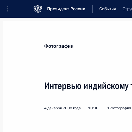
Президент России
События
Стру
Президент
Администрация
Государст
Новости
Стенограммы
Поездки
Те
Фотографии
Рубрикация материалов
Все материалы
Интервью индийскому 
Послания Федеральному Собранию
Заявления по важнейшим вопросам
4 декабря 2008 года
10:00
1 фотография
Совещания, заседания, рабочие встречи
Речи и обращения