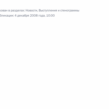
ован в разделах:
Новости
,
Выступления и стенограммы
бликации:
4 декабря 2008 года, 10:00
лу Си-Эн-Би-Си
3
 Ответы на вопросы ведущего
1
19м
ея Брилёва