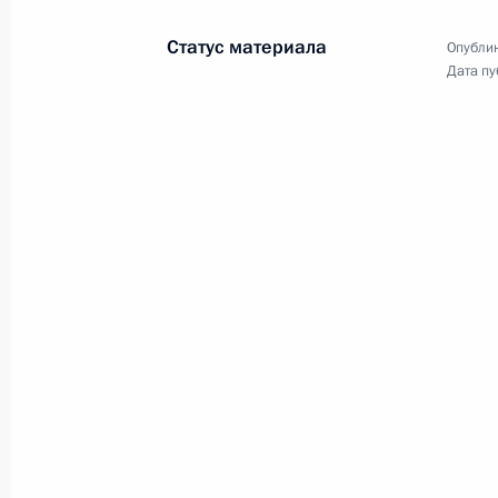
Статус материала
Опублик
3 июня 2009 года, среда
Дата пу
Интервью американскому телекана
3 июня 2009 года, 23:00
16 мая 2009 года, суббота
Разговор с Дмитрием Медведевым.
программы «Вести в субботу» Серг
16 мая 2009 года, 12:00
19 апреля 2009 года, воскресенье