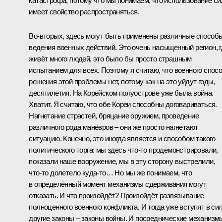
катастрофа, потому что мы понимаем, что использование с
имеет свойство распространяться.
Во‑вторых, здесь могут быть применены различные способ
ведения военных действий. Это очень насыщенный регион, г
живёт много людей, это было бы просто страшным
испытанием для всех. Поэтому я считаю, что военного спос
решения этой проблемы нет, потому как на это уйдут годы,
десятилетия. На Корейском полуострове уже была война.
Хватит. Я считаю, что обе Кореи способны договариваться.
Нагнетание страстей, бряцание оружием, проведение
различного рода манёвров – они же просто нагнетают
ситуацию. Конечно, это иногда является и способом такого
политического торга: мы здесь что‑то продемонстрировали,
показали наше вооружение, мы в эту сторону выстрелили,
что‑то долетело куда‑то… Но мы же понимаем, что
в определённый момент механизмы сдерживания могут
отказать. И что произойдёт? Произойдёт развязывание
полноценного военного конфликта. И тогда уже вступят в си
другие законы – законы войны. И посреднические механизм