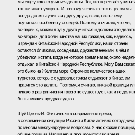
мы ещё у кого‑то учиться должны. Тот, кто перестаёт учиться
тот начинает умирать. И поэтому я считаю, что в целом мы
всегда должны учиться друг у друга, всегда есть чему
поучиться, особенно у соседей. Поэтому я считаю, что мы,
во‑первых, можем друг у друга учиться и должны это делать,
во‑вторых, для большинства наших граждан, как, надеюсь,
и граждан Китайской Народной Республики, наши страны
остаются близкими, соседними, дружественными, в чём я
убедился, кстати, когда некоторое время назад около недел
отдыхал в Китайской Народной Республике. Могу Вам сказа
это было на Жёлтом море. Огромное количество наших
туристов, которые с удовольствием отдыхают в Китае, им
нравится это делать. Поэтому, я считаю, никакой границы ил
никакого разграничения такого не существует, как и не должн
быть никаких предрассудков.
Шуй Цзюнь-И:
Фактически в современное время,
в современной ситуации Россия и Китай активно сотруднич
по многим международным вопросам. У нас схожие позиции,
общие позиции. Например, в прошлом году во время