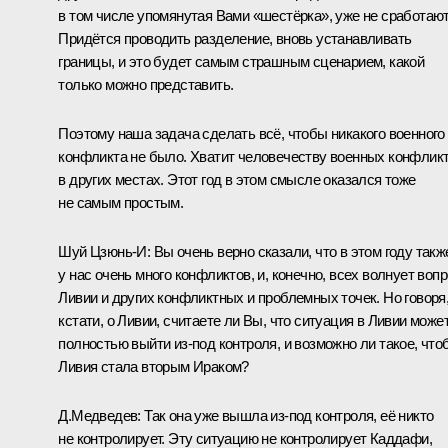
в том числе упомянутая Вами «шестёрка», уже не сработают
Придётся проводить разделение, вновь устанавливать
границы, и это будет самым страшным сценарием, какой
только можно представить.
Поэтому наша задача сделать всё, чтобы никакого военного
конфликта не было. Хватит человечеству военных конфлик
в других местах. Этот год в этом смысле оказался тоже
не самым простым.
Шуй Цзюнь-И:
Вы очень верно сказали, что в этом году такж
у нас очень много конфликтов, и, конечно, всех волнует воп
Ливии и других конфликтных и проблемных точек. Но говоря
кстати, о Ливии, считаете ли Вы, что ситуация в Ливии може
полностью выйти из‑под контроля, и возможно ли такое, что
Ливия стала вторым Ираком?
Д.Медведев:
Так она уже вышла из‑под контроля, её никто
не контролирует. Эту ситуацию не контролирует Каддафи,