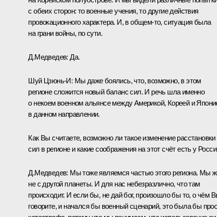
с обеих сторон: то военные учения, то другие действия
провокационного характера. И, в общем‑то, ситуация была
на грани войны, по сути.
Д.Медведев:
Да.
Шуй Цзюнь-И:
Мы даже боялись, что, возможно, в этом
регионе сложится новый баланс сил. И речь шла именно
о некоем военном альянсе между Америкой, Кореей и Япони
в данном направлении.
Как Вы считаете, возможно ли такое изменение расстановки
сил в регионе и какие соображения на этот счёт есть у Росс
Д.Медведев:
Мы тоже являемся частью этого региона. Мы ж
не с другой планеты. И для нас небезразлично, что там
происходит. И если бы, не дай бог, произошло бы то, о чём 
говорите, и начался бы военный сценарий, это была бы про