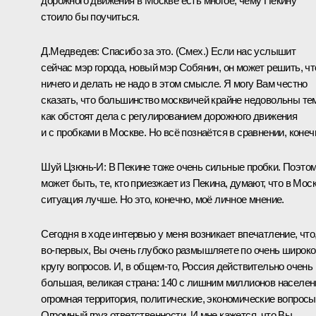
дорожного движения в Москве есть многое, чему Пекину
стоило бы поучиться.
Д.Медведев:
Спасибо за это.
(Смех.)
Если нас услышит
сейчас мэр города, новый мэр Собянин, он может решить, чт
ничего и делать не надо в этом смысле. Я могу Вам честно
сказать, что большинство москвичей крайне недовольны те
как обстоят дела с регулированием дорожного движения
и с пробками в Москве. Но всё познаётся в сравнении, конеч
Шуй Цзюнь-И:
В Пекине тоже очень сильные пробки. Поэтом
может быть, те, кто приезжает из Пекина, думают, что в Мос
ситуация лучше. Но это, конечно, моё личное мнение.
Сегодня в ходе интервью у меня возникает впечатление, что
во‑первых, Вы очень глубоко размышляете по очень широк
кругу вопросов. И, в общем‑то, Россия действительно очень
большая, великая страна: 140 с лишним миллионов населен
огромная территория, политические, экономические вопросы
Огромный груз ответственности. И мне кажется, что Вы