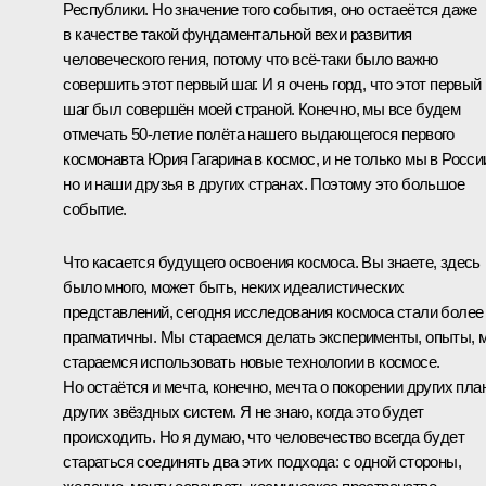
Республики. Но значение того события, оно остаеётся даже
в качестве такой фундаментальной вехи развития
человеческого гения, потому что всё‑таки было важно
совершить этот первый шаг. И я очень горд, что этот первый
шаг был совершён моей страной. Конечно, мы все будем
отмечать 50-летие полёта нашего выдающегося первого
космонавта Юрия Гагарина в космос, и не только мы в Росси
но и наши друзья в других странах. Поэтому это большое
событие.
Что касается будущего освоения космоса. Вы знаете, здесь
было много, может быть, неких идеалистических
представлений, сегодня исследования космоса стали более
прагматичны. Мы стараемся делать эксперименты, опыты, 
стараемся использовать новые технологии в космосе.
Но остаётся и мечта, конечно, мечта о покорении других план
других звёздных систем. Я не знаю, когда это будет
происходить. Но я думаю, что человечество всегда будет
стараться соединять два этих подхода: с одной стороны,