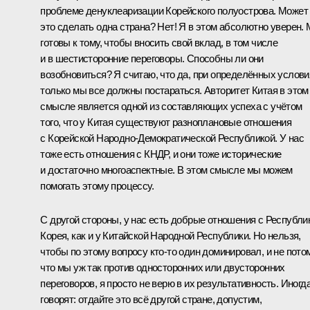
проблеме денуклеаризации Корейского полуострова. Может
это сделать одна страна? Нет! Я в этом абсолютно уверен.
готовы к тому, чтобы вносить свой вклад, в том числе
и в шестисторонние переговоры. Способны ли они
возобновиться? Я считаю, что да, при определённых услови
только мы все должны постараться. Авторитет Китая в этом
смысле является одной из составляющих успеха с учётом
того, что у Китая существуют разноплановые отношения
с Корейской Народно-Демократической Республикой. У нас
тоже есть отношения с КНДР, и они тоже исторические
и достаточно многоаспектные. В этом смысле мы можем
помогать этому процессу.
С другой стороны, у нас есть добрые отношения с Республи
Корея, как и у Китайской Народной Республики. Но нельзя,
чтобы по этому вопросу кто‑то один доминировал, и не потом
что мы уж так против односторонних или двусторонних
переговоров, я просто не верю в их результативность. Иногд
говорят: отдайте это всё другой стране, допустим,