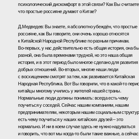
психологический дискомфорт в этой связи? Как Вы считаете
что простые россияне думают о Китае?
Д.Медведев:
Вы знаете, я абсолютно убеждён, что простые
россияне, как Вы говорите, они очень хорошо относятся
к Китайской Народной Республике по разным причинам.
Во‑первых, у нас действительно есть общая история, она б
разной, она была временами трудной, но это наша общая
история, и в этот период было многое сделано для развития
добрых отношений. Во‑вторых, многие наши люди
с восхищением смотрят за тем, как развивается Китайская
Народная Республика. Вот Вы говорили, что в какой‑то пери
китайцы многому учились у жителей нашей страны.
Нормальные люди должны понимать: всегда есть чему
поучиться у соседей. Сейчас нашим компаниям, нашим
предпринимателям, некоторым нашим социальным структу
есть чему поучиться у наших китайских друзей – это
нормально. И ни в коем случае здесь не нужно надуваться
и говорить, что вот мы когда‑то были такие важные, а сейчас