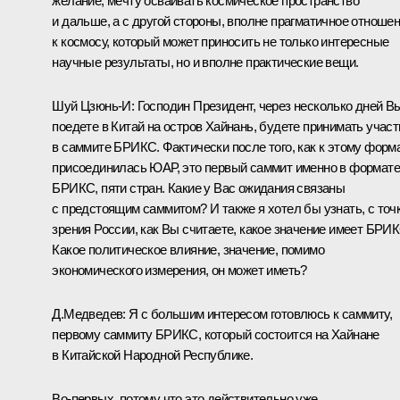
желание, мечту осваивать космическое пространство
и дальше, а с другой стороны, вполне прагматичное отноше
к космосу, который может приносить не только интересные
научные результаты, но и вполне практические вещи.
Шуй Цзюнь-И:
Господин Президент, через несколько дней В
поедете в Китай на остров Хайнань, будете принимать участ
в саммите
БРИКС
. Фактически после того, как к этому форм
присоединилась ЮАР, это первый саммит именно в формате
БРИКС, пяти стран. Какие у Вас ожидания связаны
с предстоящим саммитом? И также я хотел бы узнать, с точ
зрения России, как Вы считаете, какое значение имеет БРИ
Какое политическое влияние, значение, помимо
экономического измерения, он может иметь?
Д.Медведев:
Я с большим интересом готовлюсь к саммиту,
первому саммиту БРИКС, который состоится на Хайнане
в Китайской Народной Республике.
Во‑первых, потому что это действительно уже