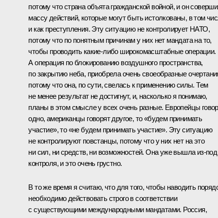
потому что страна объята гражданской войной, и он соверш
массу действий, которые могут быть истолкованы, в том чи
и как преступления. Эту ситуацию не контролирует НАТО,
потому что по понятным причинам у них нет мандата на то,
чтобы проводить какие‑либо широкомасштабные операции.
А операция по блокированию воздушного пространства,
по закрытию неба, приобрела очень своеобразные очертани
потому что она, по сути, свелась к применению силы. Тем
не менее результат не достигнут, и, насколько я понимаю,
планы в этом смысле у всех очень разные. Европейцы гово
одно, американцы говорят другое, то «будем принимать
участие», то «не будем принимать участие». Эту ситуацию
не контролируют повстанцы, потому что у них нет на это
ни сил, ни средств, ни возможностей. Она уже вышла из‑под
контроля, и это очень грустно.
В то же время я считаю, что для того, чтобы наводить порядо
необходимо действовать строго в соответствии
с существующими международными мандатами. Россия,