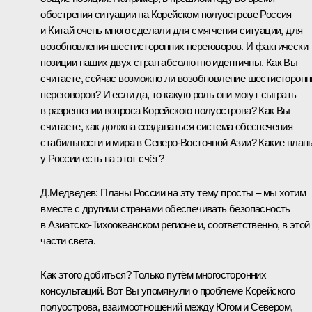
обострения ситуации на Корейском полуострове Россия
и Китай очень много сделали для смягчения ситуации, для
возобновления шестисторонних переговоров. И фактически
позиции наших двух стран абсолютно идентичны. Как Вы
считаете, сейчас возможно ли возобновление шестисторонн
переговоров? И если да, то какую роль они могут сыграть
в разрешении вопроса Корейского полуострова? Как Вы
считаете, как должна создаваться система обеспечения
стабильности и мира в Северо-Восточной Азии? Какие план
у России есть на этот счёт?
Д.Медведев:
Планы России на эту тему просты – мы хотим
вместе с другими странами обеспечивать безопасность
в Азиатско-Тихоокеанском регионе и, соответственно, в этой
части света.
Как этого добиться? Только путём многосторонних
консультаций. Вот Вы упомянули о проблеме Корейского
полуострова, взаимоотношений между Югом и Севером,