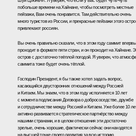
Шуй Цзюнь-И:
Я уверен, что если у Вас будет чуть-чуть
побольше времени на Хайнане, чтобы посмотреть местные
пейзажи, Вам очень понравится. Там действительно очень
много туристов из России, и прекрасные пейзажи этого остро
привлекают россиян.
Вы очень правильно сказали, что в этом году саммит вперв
проходит в формате пяти стран, и он проходит на Хайнане. Э
остров с достаточно теёплой погодой. Я уверен, что атмосф
саммита тоже будет очень тёплой.
Господин Президент, я бы также хотел задать вопрос,
касающийся двусторонних отношений между Россией
и Китаем. Мы знаем, что в этом году исполняется 10 лет
с момента подписания Договора о добрососедстве, дружбе
и сотрудничестве между Россией и Китаем. Уже более 10 ле
активно развивается стратегическое партнёрство между
нашими странами, и в целом отношения эти достаточно
зрелые, очень хорошие, фактически сейчас они находятся
на высшей точке своего развития за всю историю