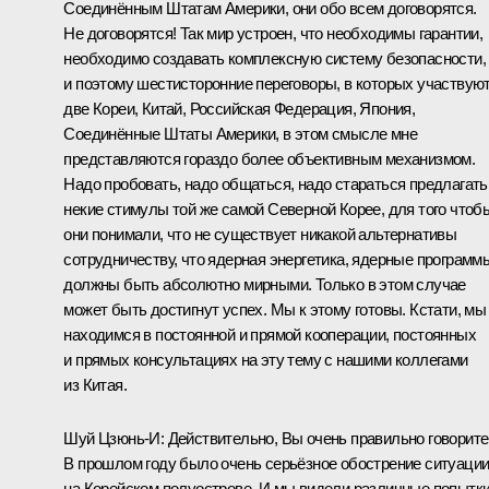
Соединённым Штатам Америки, они обо всем договорятся.
Не договорятся! Так мир устроен, что необходимы гарантии,
необходимо создавать комплексную систему безопасности,
и поэтому шестисторонние переговоры, в которых участвую
две Кореи, Китай, Российская Федерация, Япония,
Соединённые Штаты Америки, в этом смысле мне
представляются гораздо более объективным механизмом.
Надо пробовать, надо общаться, надо стараться предлагать
некие стимулы той же самой Северной Корее, для того чтоб
они понимали, что не существует никакой альтернативы
сотрудничеству, что ядерная энергетика, ядерные программ
должны быть абсолютно мирными. Только в этом случае
может быть достигнут успех. Мы к этому готовы. Кстати, мы
находимся в постоянной и прямой кооперации, постоянных
и прямых консультациях на эту тему с нашими коллегами
из Китая.
Шуй Цзюнь-И:
Действительно, Вы очень правильно говорите
В прошлом году было очень серьёзное обострение ситуаци
на Корейском полуострове. И мы видели различные попытк