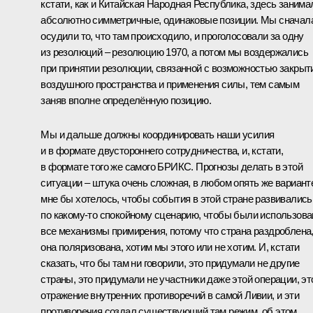
кстати, как и Китайская Народная Республика, здесь занима
абсолютно симметричные, одинаковые позиции. Мы сначал
осудили то, что там происходило, и проголосовали за одну
из резолюций – резолюцию 1970, а потом мы воздержались
при принятии резолюции, связанной с возможностью закрыт
воздушного пространства и применения силы, тем самым
заняв вполне определённую позицию.
Мы и дальше должны координировать наши усилия
и в формате двустороннего сотрудничества, и, кстати,
в формате того же самого БРИКС. Прогнозы делать в этой
ситуации – штука очень сложная, в любом опять же вариант
мне бы хотелось, чтобы события в этой стране развивались
по какому‑то спокойному сценарию, чтобы были использов
все механизмы примирения, потому что страна раздроблена
она поляризована, хотим мы этого или не хотим. И, кстати
сказать, что бы там ни говорили, это придумали не другие
страны, это придумали не участники даже этой операции, эт
отражение внутренних противоречий в самой Ливии, и эти
противоречия создал существующий там режим, об этом