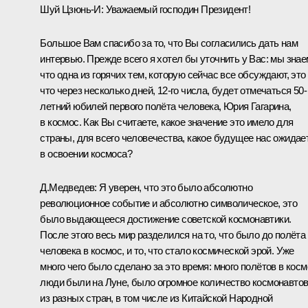
Шуй Цзюнь-И:
Уважаемый господин Президент!
Большое Вам спасибо за то, что Вы согласились дать нам
интервью. Прежде всего я хотел бы уточнить у Вас: мы знае
что одна из горячих тем, которую сейчас все обсуждают, это 
что через несколько дней, 12-го числа, будет отмечаться 50-
летний юбилей первого полёта человека, Юрия Гагарина,
в космос. Как Вы считаете, какое значение это имело для
страны, для всего человечества, какое будущее нас ожидае
в освоении космоса?
Д.Медведев:
Я уверен, что это было абсолютно
революционное событие и абсолютно символическое, это
было выдающееся достижение советской космонавтики.
После этого весь мир разделился на то, что было до полёта
человека в космос, и то, что стало космической эрой. Уже
много чего было сделано за это время: много полётов в косм
люди были на Луне, было огромное количество космонавто
из разных стран, в том числе из Китайской Народной