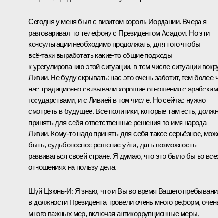
Сегодня у меня был с визитом король Иордании. Вчера я
разговаривал по телефону с Президентом Асадом. Но эти
консультации необходимо продолжать, для того чтобы
всё‑таки выработать какие‑то общие подходы
к урегулированию этой ситуации, в том числе ситуации вокр
Ливии. Не буду скрывать: нас это очень заботит, тем более 
нас традиционно связывали хорошие отношения с арабским
государствами, и с Ливией в том числе. Но сейчас нужно
смотреть в будущее. Все политики, которые там есть, долж
принять для себя ответственные решения во имя народа
Ливии. Кому‑то надо принять для себя такое серьёзное, мож
быть, судьбоносное решение уйти, дать возможность
развиваться своей стране. Я думаю, что это было бы во все
отношениях на пользу дела.
Шуй Цзюнь-И:
Я знаю, что и Вы во время Вашего пребывани
в должности Президента провели очень много реформ, очен
много важных мер, включая антикоррупционные меры,