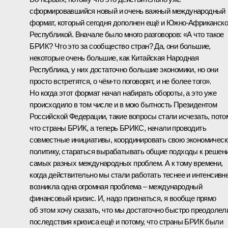
сформировавшийся новый и очень важный международный
формат, который сегодня дополнен ещё и Южно-Африканск
Республикой. Вначале было много разговоров: «А что такое
БРИК? Что это за сообщество стран? Да, они большие,
некоторые очень большие, как Китайская Народная
Республика, у них достаточно большие экономики, но они
просто встретятся, о чём‑то поговорят, и не более того».
Но когда этот формат начал набирать обороты, а это уже
происходило в том числе и в мою бытность Президентом
Российской Федерации, такие вопросы стали исчезать, пото
что страны БРИК, а теперь БРИКС, начали проводить
совместные инициативы, координировать свою экономичес
политику, стараться вырабатывать общие подходы к решен
самых разных международных проблем. А к тому времени,
когда действительно мы стали работать теснее и интенсивне
возникла одна огромная проблема – международный
финансовый кризис. И, надо признаться, я вообще прямо
об этом хочу сказать, что мы достаточно быстро преодолел
последствия кризиса ещё и потому, что страны БРИК были