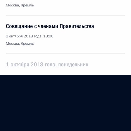
Москва, Кремль
Совещание с членами Правительства
2 октября 2018 года, 18:00
Москва, Кремль
1 октября 2018 года, понедельник
Встреча с главой РЖД Олегом Белозёровым
1 октября 2018 года, 13:05
Московская область, Ново-Огарёво
27 сентября 2018 года, четверг
Российско-азербайджанский межрегиональный