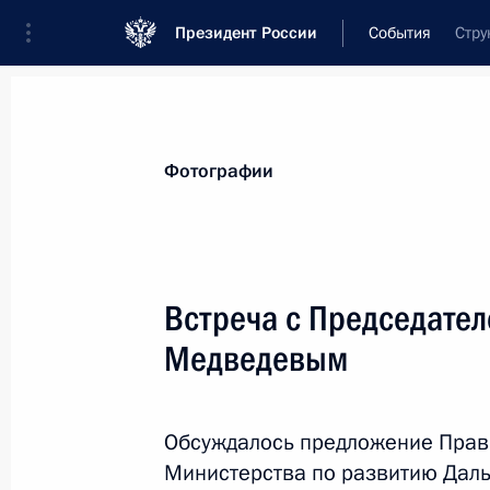
Президент России
События
Стру
Президент
Администрация
Государст
Новости
Стенограммы
Поездки
Те
Фотографии
Рубрикация материалов
Все материалы
Встреча с Председате
Послания Федеральному Собранию
Медведевым
Заявления по важнейшим вопросам
Совещания, заседания, рабочие встречи
Обсуждалось предложение Прав
Речи и обращения
Министерства по развитию Дал