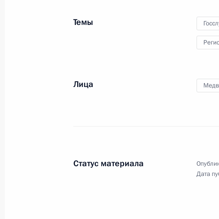
16 января 2019 года, среда
Темы
Госс
Совещание с членами Правительст
Реги
16 января 2019 года, 16:10
Москва, Кремль
Лица
Медв
15 января 2019 года, вторник
Заседание наблюдательного совета 
инициатив
15 января 2019 года, 15:40
Москва
Статус материала
Опублик
Дата пу
14 января 2019 года, понедельник
Рабочая встреча с главой Удмурти