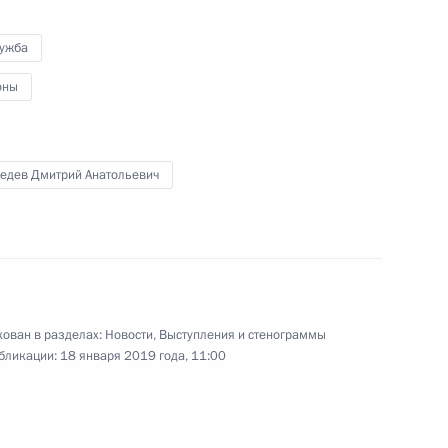
лужба
ва
6
57м
оны
едев Дмитрий Анатольевич
Агентства стратегических
8
44м
ован в разделах:
Новости
,
Выступления и стенограммы
бликации:
18 января 2019 года, 11:00
и Александром Бречаловым
4