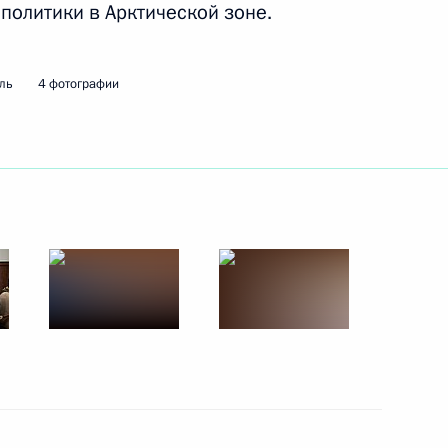
политики в Арктической зоне.
ть следующие материалы
ль
4 фотографии
Алексеем Кудриным
4
льства Дмитрием Медведевым
4