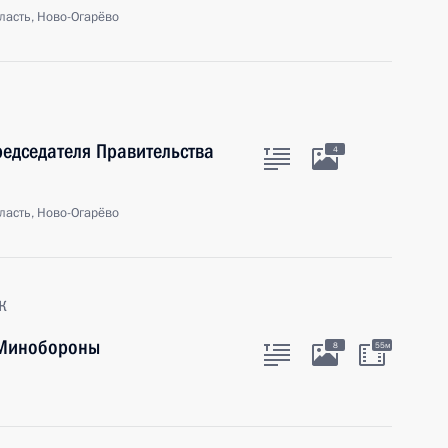
ласть, Ново-Огарёво
редседателя Правительства
4
ласть, Ново-Огарёво
к
 Минобороны
8
55м