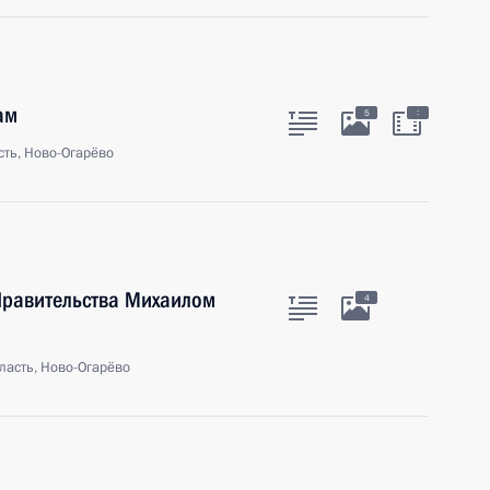
ам
:
5
ть, Ново-Огарёво
Правительства Михаилом
4
ласть, Ново-Огарёво