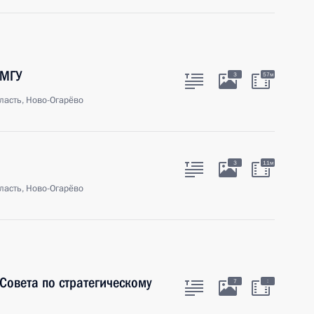
 МГУ
3
57м
ласть, Ново-Огарёво
3
11м
ласть, Ново-Огарёво
Совета по стратегическому
:
7