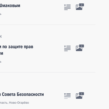
 Шмаковым
2
ь
к
м по защите прав
2
ым
ь
 Совета Безопасности
1
ласть, Ново-Огарёво