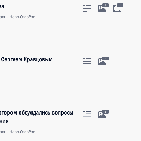
ва
:
3
асть, Ново-Огарёво
 Сергеем Кравцовым
4
отором обсуждались вопросы
1
ния
асть, Ново-Огарёво