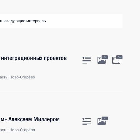
ть следующие материалы
 интеграционных проектов
3
5м
асть, Ново-Огарёво
ром» Алексеем Миллером
4
асть, Ново-Огарёво