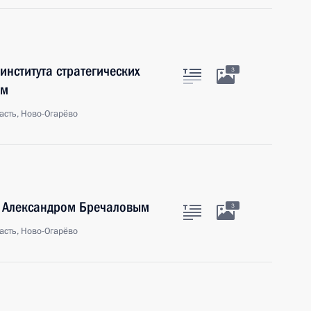
института стратегических
3
ым
асть, Ново-Огарёво
и Александром Бречаловым
3
асть, Ново-Огарёво