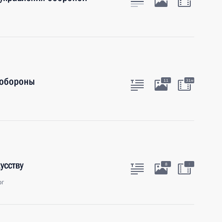
 обороны
11
31м
усству
:
8
рг