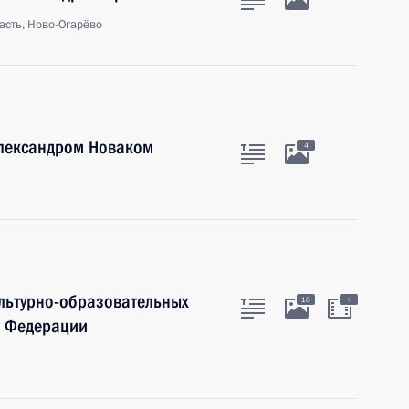
асть, Ново-Огарёво
Александром Новаком
4
льтурно-образовательных
:
10
й Федерации