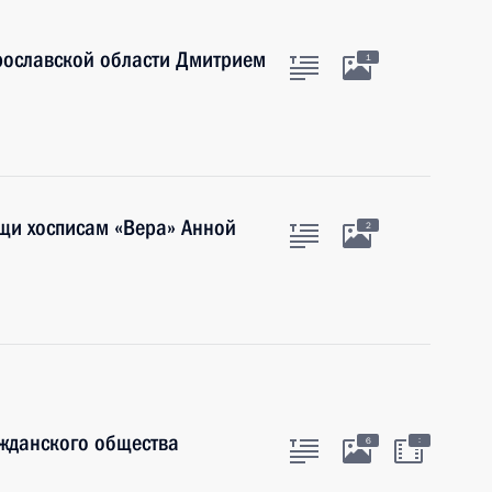
рославской области Дмитрием
1
щи хосписам «Вера» Анной
2
ажданского общества
:
6