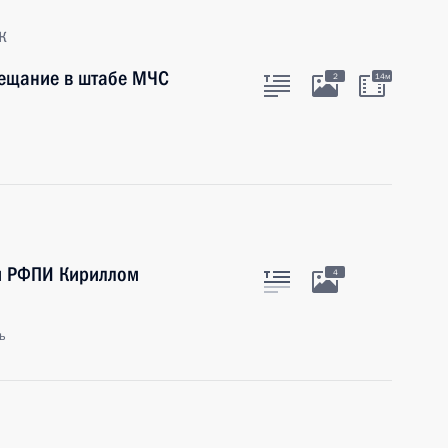
к
вещание в штабе МЧС
2
14м
м РФПИ Кириллом
4
ь