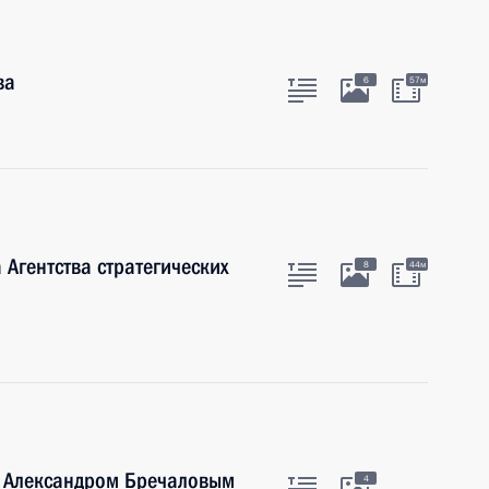
ва
6
57м
Агентства стратегических
8
44м
и Александром Бречаловым
4