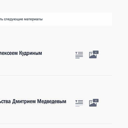
ть следующие материалы
Алексеем Кудриным
4
льства Дмитрием Медведевым
4