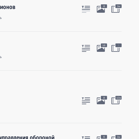
гионов
8
3м
ь
а
:
16
ь
8
10м
управления обороной
6
3м