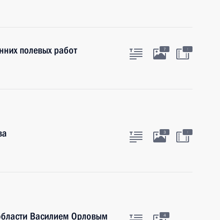
нних полевых работ
:
7
ва
:
3
 области Василием Орловым
4