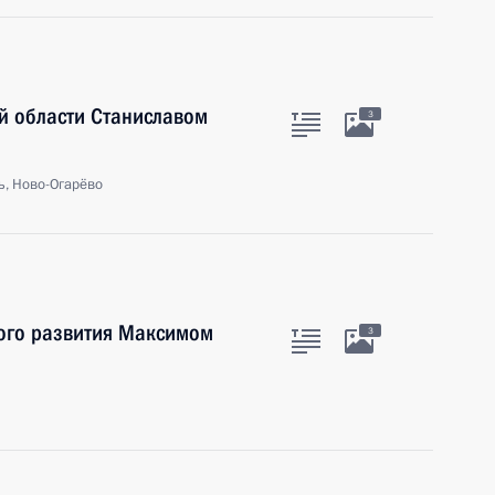
й области Станиславом
3
ь, Ново-Огарёво
ого развития Максимом
3