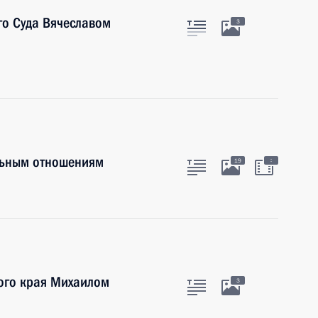
го Суда Вячеславом
3
льным отношениям
:
19
кого края Михаилом
3