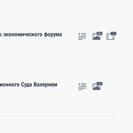
о экономического форума
:
15
ционного Суда Валерием
5