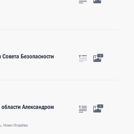
 Совета Безопасности
3
 области Александром
3
ь, Ново-Огарёво