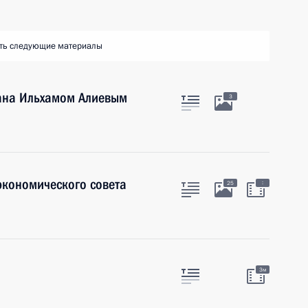
ть следующие материалы
ана Ильхамом Алиевым
3
экономического совета
:
25
3м