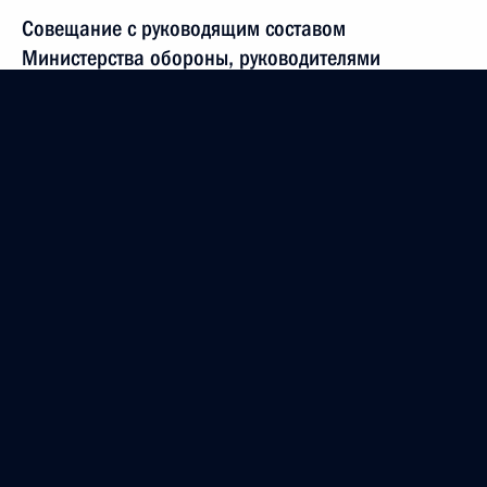
Совещание с руководящим составом
Министерства обороны, руководителями
федеральных ведомств и предприятий ОПК
10 ноября 2020 года, 18:20
Сочи
6 ноября 2020 года, пятница
Встреча с Председателем Центризбиркома Эллой
Памфиловой
6 ноября 2020 года, 14:50
Москва, Кремль
5 ноября 2020 года, четверг