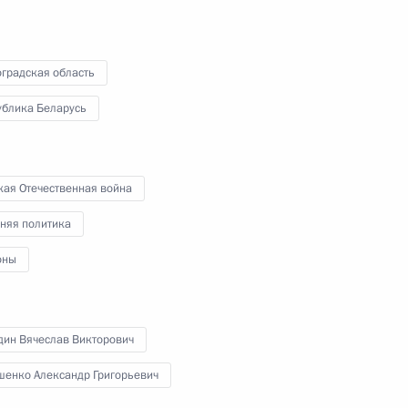
градская область
ублика Беларусь
хнагийн Хурэлсухом
9
кая Отечественная война
няя политика
Рамзаном Кадыровым
3
оны
дин Вячеслав Викторович
ры
19
шенко Александр Григорьевич