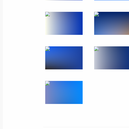
16 мая 2025 года, пятница
Совещание с постоянными членами
16 мая 2025 года, 13:50
Москва, Кремль
15 мая 2025 года, четверг
Встреча с председателем ПАО «Ба
15 мая 2025 года, 14:20
Москва, Кремль
12 мая 2025 года, понедельник
Встреча с губернатором Ивановско
Воскресенским