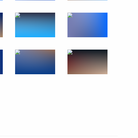
 Совета Безопасности
1
нк ПСБ» Петром Фрадковым
3
й области Станиславом
3