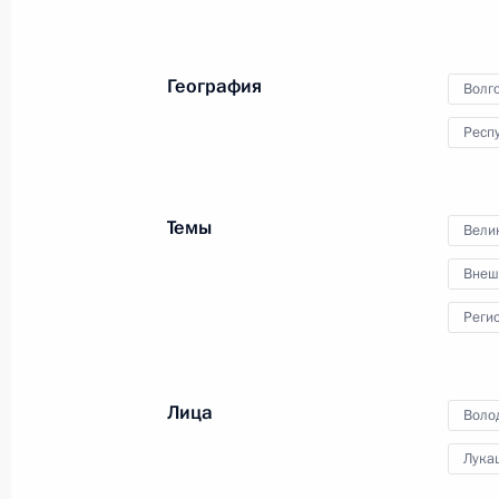
12 мая 2025 года, 13:45
Москва, Кремль
География
Волго
7 мая 2025 года, среда
Респ
Встреча с Президентом Монголии У
7 мая 2025 года, 20:10
Москва, Кремль
Темы
Вели
Внеш
Рабочая встреча с главой Чечни 
Реги
7 мая 2025 года, 18:00
Москва, Кремль
Лица
Воло
Российско-венесуэльские перегово
Лука
7 мая 2025 года, 17:05
Москва, Кремль