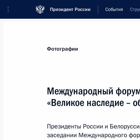
Президент России
События
Стру
Президент
Администрация
Государст
Новости
Стенограммы
Поездки
Те
Фотографии
Рубрикация материалов
Все материалы
Международный форум 
Послания Федеральному Собранию
«Великое наследие – 
Заявления по важнейшим вопросам
Совещания, заседания, рабочие встречи
Президенты России и Белорусси
Речи и обращения
заседании Международного фор