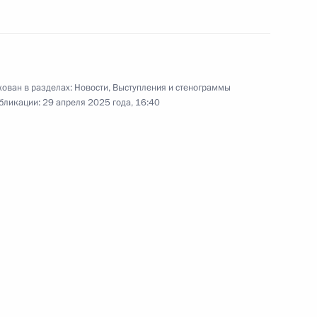
» Алексеем Репиком
3
ован в разделах:
Новости
,
Выступления и стенограммы
бликации:
29 апреля 2025 года, 16:40
 Собяниным
6