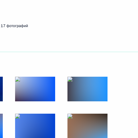
ть следующие материалы
17 фотографий
ой области Александром
1
фонда «Талант и успех»
6
24м