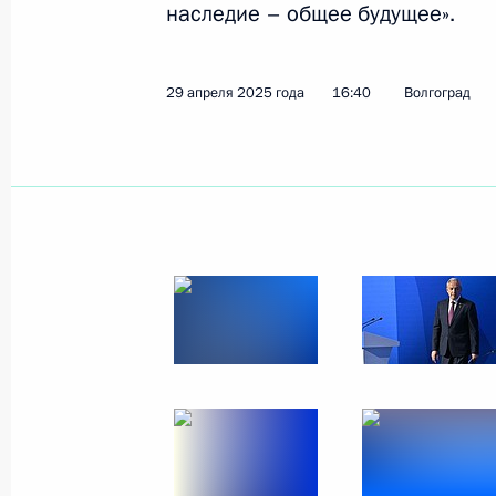
наследие – общее будущее».
Показа
29 апреля 2025 года
16:40
Волгоград
Встреча с врио губернатора Курск
Хинштейном
21 мая 2025 года, 08:50
Курская область
19 мая 2025 года, понедельник
Заседание попечительского совета 
19 мая 2025 года, 22:10
Сириус