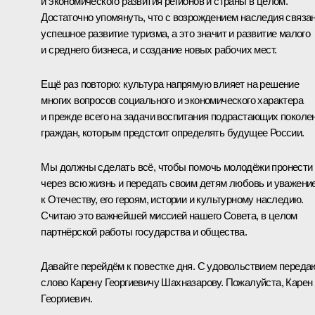
и экономического развития регионов и страны в целом.
Достаточно упомянуть, что с возрождением наследия связа
успешное развитие туризма, а это значит и развитие малого
и среднего бизнеса, и создание новых рабочих мест.
Ещё раз повторю: культура напрямую влияет на решение
многих вопросов социального и экономического характера
и прежде всего на задачи воспитания подрастающих поколе
граждан, которым предстоит определять будущее России.
Мы должны сделать всё, чтобы помочь молодёжи пронести
через всю жизнь и передать своим детям любовь и уважени
к Отечеству, его героям, истории и культурному наследию.
Считаю это важнейшей миссией нашего Совета, в целом
партнёрской работы государства и общества.
Давайте перейдём к повестке дня. С удовольствием переда
слово Карену Георгиевичу Шахназарову. Пожалуйста, Карен
Георгиевич.