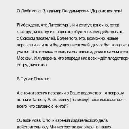
О.Любимова
:
Владимир Владимирович! Дорогие коллеги!
Я убеждена, что Литературный институт, конечно, готов
к сотрудничеству и с радостью будет взаимодействовать
с Союзом писателей. Более того, это, возможно, новые
перспективы и для будущих писателей, для ребят, которые 
учатся. Это великолепное, намоленное здание в самом цент
Москвы. И я уверена, что впереди нас всех ждёт плодотвор
сотрудничество.
В.Путин:
Понятно.
А с точки зрения передачи в Ваше ведомство – я попрошу
потом и Татьяну Алексеевну [Голикову] тоже высказаться –
всего, что связано с книгой?
О.Любимова:
С точки зрения издательского дела,
действительно, у Министерства культуры, в наших