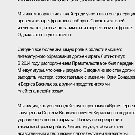
Мы ищем творческих людей среди участников спецопераци
провели четыре фронтовых набора в Союзе писателей
из числа тех, кто начал заниматься творчеством на фронте.
Однако этого недостаточно.
Сегодня всё более значимую роль в области высшего
литературного образования должен играть Литинститут.
В 2014 году распоряжением Правительства он был передан
Минкультуры, что очень разумно. Сегодня из его стен долж
выходить мастера, сопоставимые с именами Юрия Бондаре
и Бориса Васильева, другими представителями
«лейтенантской прозы».
Мы видим, как успешно действует программа «Время героев
запущенная Сергеем Владиленовичем Кириенко, по подгото
управленцев нового формата. Почему не перепрошить
таким же образом работу Литинститута, чтобы он стал
нравственным и творческим ядром будущей литературы,