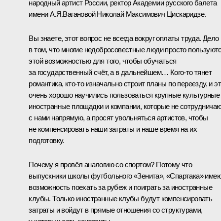
народный артист России, ректор Академии русского балета
имени А.Я.Вагановой Николай Максимович Цискаридзе.
Вы знаете, этот вопрос не всегда вокруг оплаты труда. Дело
в том, что многие недобросовестные люди просто пользуют
этой возможностью для того, чтобы обучаться
за государственный счёт, а в дальнейшем… Кого-то тянет
романтика, кто-то изначально строит планы по переезду, и э
очень хорошо научились пользоваться крупные культурные
иностранные площадки и компании, которые не сотруднича
с нами напрямую, а просят увольняться артистов, чтобы
не компенсировать наши затраты и наше время на их
подготовку.
Почему я провёл аналогию со спортом? Потому что
выпускники школы футбольного «Зенита», «Спартака» име
возможность поехать за рубеж и поиграть за иностранные
клубы. Только иностранные клубы будут компенсировать
затраты и войдут в прямые отношения со структурами,