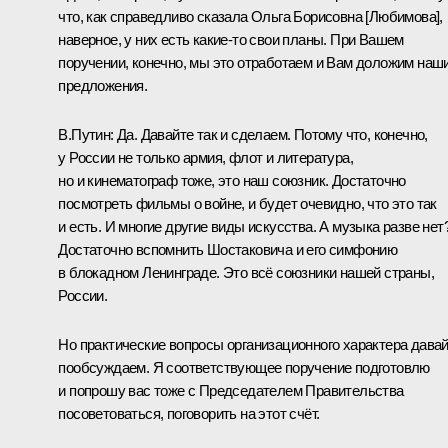
что, как справедливо сказала Ольга Борисовна [Любимова],
наверное, у них есть какие-то свои планы. При Вашем
поручении, конечно, мы это отработаем и Вам доложим наш
предложения.
В.Путин:
Да. Давайте так и сделаем. Потому что, конечно,
у России не только армия, флот и литература,
но и кинематограф тоже, это наш союзник. Достаточно
посмотреть фильмы о войне, и будет очевидно, что это так
и есть. И многие другие виды искусства. А музыка разве нет
Достаточно вспомнить Шостаковича и его симфонию
в блокадном Ленинграде. Это всё союзники нашей страны,
России.
Но практические вопросы организационного характера дава
пообсуждаем. Я соответствующее поручение подготовлю
и попрошу вас тоже с Председателем Правительства
посоветоваться, поговорить на этот счёт.