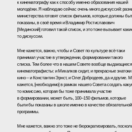
к кинематографу как к способу именно образования нашей
молодёжи. Я наблюдаю сейчас очень много дискуссий: раз
министерства готовят список фильмов, которые должны бы
показаны, в своё время и Владимир Ростиславович
[Мединский] готовил такой список, и это тоже вызывает каки
то дискуссии.
Мне кажется, важно, чтобы и Совет по культуре всё-таки
принимал участие в утверждении, формировании такого
списка. Тем более что в нашем Совете вообще выдающиеся
кинематографисты: и Михалков сидит, и прекрасные знатоки
кино – и Константин Эрнст, и Олег Добродеев, да и другие. 
кажется, [необходимо] в рамках нашего Совета создать каку
то комиссию, которая бы тоже принимала участие
в формировании, может быть, 100–150 фильмов, которые
были бы показаны в школе именно в качестве обязательной
программы.
Мне кажется, важно это тоже не бюрократизировать, поскол