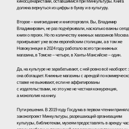
киносценаристами, оставшимися при Минкультуры. Книга
должна вернуться из цифры в букву и в культуру.
Второе – книгоиздание и книготорговля. Вы, Владимир
Владимирович, не раз подчёркивали, насколько важны сего
книги о героях. Но по количеству книжных магазинов Москва
проигрывает уже всем европейским столицам, а в том же
Новокузнецке в 2024 году работало всего три книжных
магазина, в Томске – четыре, в Ханты-Мансийске – один.
Да, на культуре не зарабатывают, с ней ровно всё наоборот: 
она обогащает. Книжные магазины с арендой по коммерческ
ставке не выживают, если не аффилированы
с издательствами, но это уже не честная конкуренция,
а монополия на книгу.
Пути решения. В 2019 году Госдума в первом чтении принял
законопроект Минкультуры, разрешающий организациям
культуры, библиотекам, музеям предоставлять в аренду час