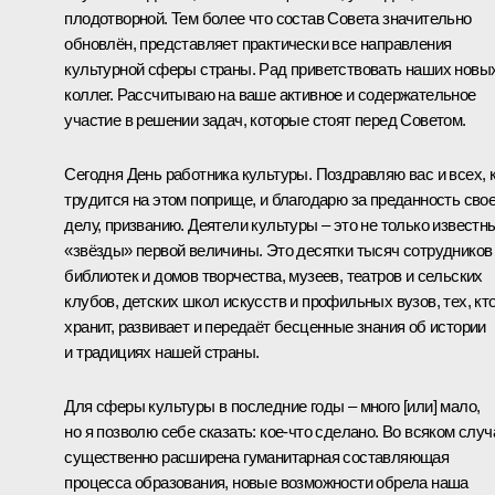
плодотворной. Тем более что состав Совета значительно
обновлён, представляет практически все направления
культурной сферы страны. Рад приветствовать наших новы
коллег. Рассчитываю на ваше активное и содержательное
участие в решении задач, которые стоят перед Советом.
Сегодня День работника культуры. Поздравляю вас и всех, 
трудится на этом поприще, и благодарю за преданность сво
делу, призванию. Деятели культуры – это не только известн
«звёзды» первой величины. Это десятки тысяч сотрудников
библиотек и домов творчества, музеев, театров и сельских
клубов, детских школ искусств и профильных вузов, тех, кт
хранит, развивает и передаёт бесценные знания об истории
и традициях нашей страны.
Для сферы культуры в последние годы – много [или] мало,
но я позволю себе сказать: кое-что сделано. Во всяком случ
существенно расширена гуманитарная составляющая
процесса образования, новые возможности обрела наша