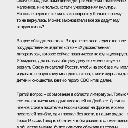
своих свободных помещений для размещения там книжных
магазинов, и не только, кстати, учреждениям культуры.
Но после первого чтения к законопроекту больше почему-
то не вернулись. Может, законодатели всё же дадут ему
вторую жизнь?
Вопрос об издательствах. В стране осталось единственное
государственное издательство – «Художественная
литература», которое сейчас практически не функционирует.
Убеждены, для пользы общему делу его можно и нужно
вернуть Союзу писателей России, чтобы на его базе мы мог
издавать первую книгу молодого автора, книги и журналы дл
детей и юношества, книги о героях СВО и так далее.
Третий вопрос – образование в области литературы. Только 
состоялся выезд молодых писателей на Донбасс. Десятки
членов Союза писателей России воюют на фронте, восемь
писателей погибли, один пропал без вести, в наших рядах – 
Героя России. Говорю об этом, чтобы развеять сложившеес
в обществе мнение, будто культура сбежала из страны.