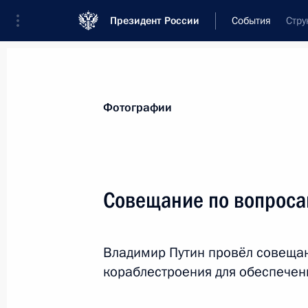
Президент России
События
Стру
Президент
Администрация
Государст
Новости
Стенограммы
Поездки
Те
Фотографии
Рубрикация материалов
Все материалы
Совещание по вопроса
Послания Федеральному Собранию
Заявления по важнейшим вопросам
Владимир Путин провёл совеща
Совещания, заседания, рабочие встречи
кораблестроения для обеспечен
Речи и обращения