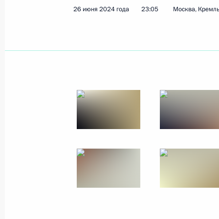
26 июня 2024 года
23:05
Москва, Кремл
Показа
10 июля 2024 года, среда
Совещание с членами Правительст
10 июля 2024 года, 17:05
Московская облас
9 июля 2024 года, вторник
Вручение ордена Святого апостола
Премьер-министру Индии Нарендр
9 июля 2024 года, 16:20
Москва, Кремль