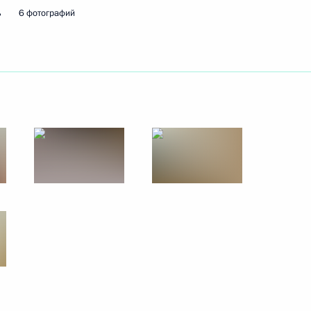
ь
6 фотографий
ть следующие материалы
ва
3
48м
ть, Ново-Огарёво
 Андрея Первозванного
5
9м
е Моди