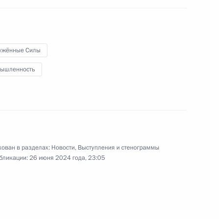
говоров
6
ужённые Силы
ышленность
я ПАО «Газпром нефть»
5
ован в разделах:
Новости
,
Выступления и стенограммы
бликации:
26 июня 2024 года, 23:05
шего образования Валерием
4