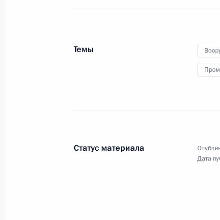
Начало российско-индийских пере
9 июля 2024 года, 15:00
Москва, Кремль
Темы
Воор
Пром
2 июля 2024 года, вторник
Встреча с председателем правлени
Александром Дюковым
2 июля 2024 года, 13:40
Москва, Кремль
Статус материала
Опублик
Дата пу
1 июля 2024 года, понедельник
Встреча с Министром науки и выс