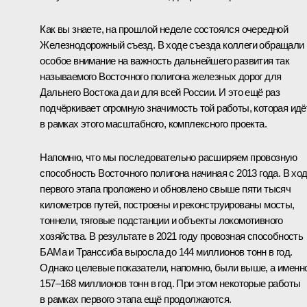
Как вы знаете, на прошлой неделе состоялся очередной
Железнодорожный съезд. В ходе съезда коллеги обращали
особое внимание на важность дальнейшего развития так
называемого Восточного полигона железных дорог для
Дальнего Востока да и для всей России. И это ещё раз
подчёркивает огромную значимость той работы, которая идё
в рамках этого масштабного, комплексного проекта.
Напомню, что мы последовательно расширяем провозную
способность Восточного полигона начиная с 2013 года. В хо
первого этапа проложено и обновлено свыше пяти тысяч
километров путей, построены и реконструированы мосты,
тоннели, тяговые подстанции и объекты локомотивного
хозяйства. В результате в 2021 году провозная способность
БАМа и Транссиба выросла до 144 миллионов тонн в год.
Однако целевые показатели, напомню, были выше, а именн
157–168 миллионов тонн в год. При этом некоторые работы
в рамках первого этапа ещё продолжаются.