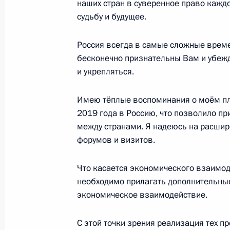
наших стран в суверенное право кажд
судьбу и будущее.
27 июля 2023 года, 11:45
Санкт-Петербург
Россия всегда в самые сложные врем
бесконечно признательны Вам и убежд
26 июля 2023 года, среда
и укрепляться.
Встреча с Президентом Египта Абд
Имею тёплые воспоминания о моём п
26 июля 2023 года, 20:45
Санкт-Петербург
2019 года в Россию, что позволило п
между странами. Я надеюсь на расши
форумов и визитов.
Встреча с президентом Нового бан
Что касается экономического взаимод
26 июля 2023 года, 18:30
Санкт-Петербург
необходимо прилагать дополнительные 
экономическое взаимодействие.
Российско-эфиопские переговоры
С этой точки зрения реализация тех 