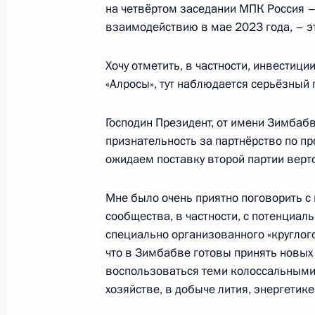
26 июля 2023 года, 17:00
Санкт-Петербург
на четвёртом заседании МПК Россия –
взаимодействию в мае 2023 года, – э
Хочу отметить, в частности, инвести
25 июля 2023 года, вторник
«Алросы», тут наблюдается серьёзный 
Совещание по экономическим воп
Господин Президент, от имени Зимбаб
25 июля 2023 года, 17:25
Москва, Кремль
признательность за партнёрство по пр
ожидаем поставку второй партии верт
21 июля 2023 года, пятница
Мне было очень приятно поговорить с
Совещание с постоянными членами
сообщества, в частности, с потенциа
специально организованного «круглого 
21 июля 2023 года, 13:05
Москва, Кремль
что в Зимбабве готовы принять новых 
воспользоваться теми колоссальными
хозяйстве, в добыче лития, энергетике
Показа