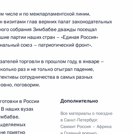
ом числе и по межпарламентской линии.
ен визитами глав верхних палат законодательных
льного собрания Зимбабве дважды посещал
Путина на втором пленарном
3м
шие партии наших стран – «Единая Россия»
ка
нальный союз – патриотический фронт».
зателей торговли в прошлом году, в январе –
колько раз и не только отыграл падение,
:
42
пективы сотрудничества в самых разных
ловно, поговорим.
Дополнительно
готовки в России
 В наших вузах
Все материалы о поездке
имбабве.
в Санкт-Петербург.
выделяемых
ери Кагутой Мусевени
Саммит Россия – Африка
6
Мне приятно
и Главный военно-