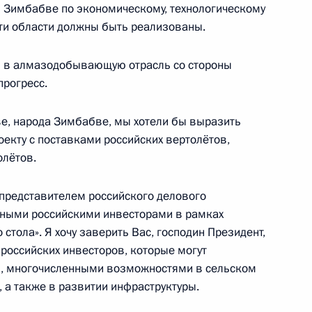
 Зимбабве по экономическому, технологическому
ти области должны быть реализованы.
ции в алмазодобывающую отрасль со стороны
прогресс.
росам
2
6м
ве, народа Зимбабве, мы хотели бы выразить
оекту с поставками российских вертолётов,
олётов.
 представителем российского делового
 Совета Безопасности
льными российскими инвесторами в рамках
2
13м
стола». Я хочу заверить Вас, господин Президент,
российских инвесторов, которые могут
, многочисленными возможностями в сельском
, а также в развитии инфраструктуры.
ть предыдущие материалы