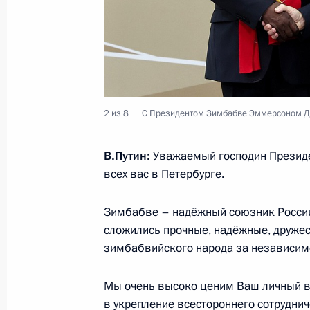
Встреча с Президентом Камеруна 
28 июля 2023 года, 21:50
Санкт-Петербург
Встреча с Председателем Президен
2 из 8
С Президентом Зимбабве Эммерсоном Да
Мухаммедом Менфи
28 июля 2023 года, 21:30
Санкт-Петербург
В.Путин:
Уважаемый господин Президен
всех вас в Петербурге.
Встреча с Президентом ЦАР Фостен
Зимбабве – надёжный союзник России 
сложились прочные, надёжные, друже
28 июля 2023 года, 20:45
Санкт-Петербург
зимбабвийского народа за независим
Мы очень высоко ценим Ваш личный в
Встреча с Президентом Эритреи И
в укрепление всестороннего сотрудни