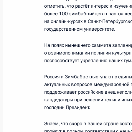
27 июля 2023 года, 19:40
Санкт-Петербург
отметить, что растёт интерес к изучен
более 100 зимбабвийцев в настоящее
на онлайн-курсах в Санкт-Петербургск
государственном университете.
Встреча с Президентом Зимбабве
Мнангагвой
На полях нынешнего саммита заплани
27 июля 2023 года, 19:00
Санкт-Петербург
о взаимопонимании по линии культурны
поспособствует укреплению наших гум
Рабочий завтрак с руководителям
Россия и Зимбабве выступают с едины
Африки
актуальных вопросов международной п
поддерживает российские внешнеполит
27 июля 2023 года, 18:15
Санкт-Петербург
кандидатуры при решении тех или ины
господин Президент.
Встреча с Президентом Республики
Знаем, что скоро в вашей стране сост
Ндайишимийе
пройдут в полном соответствии с нац