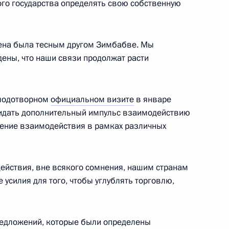
ого государства определять свою собственную
ена была тесным другом Зимбабве. Мы
ены, что наши связи продолжат расти
ельфаттахом Сиси
4
лодотворном
официальном визите
в январе
ридать дополнительный импульс взаимодействию
рение взаимодействия в рамках различных
ка развития Дилмой Роуссефф
7
ействия, вне всякого сомнения, нашим странам
усилия для того, чтобы углублять торговлю,
12
предложений, которые были определены