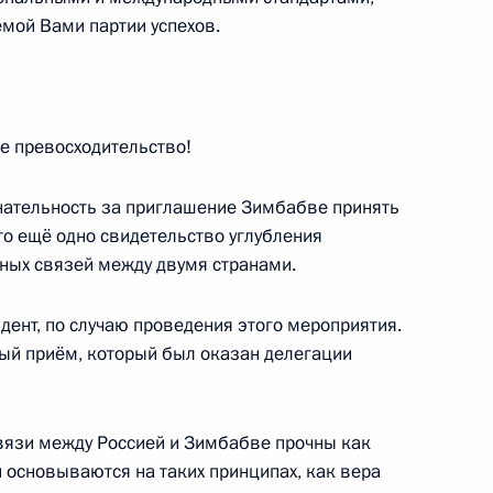
емой Вами партии успехов.
 Филипе Жасинту Ньюси
7
ше превосходительство!
ательность за приглашение Зимбабве принять
то ещё одно свидетельство углубления
ого и гуманитарного форума
ных связей между двумя странами.
14
30м
идент, по случаю проведения этого мероприятия.
лый приём, который был оказан делегации
орских Островов Азали
8
связи между Россией и Зимбабве прочны как
ии Африканского союза
и основываются на таких принципах, как вера