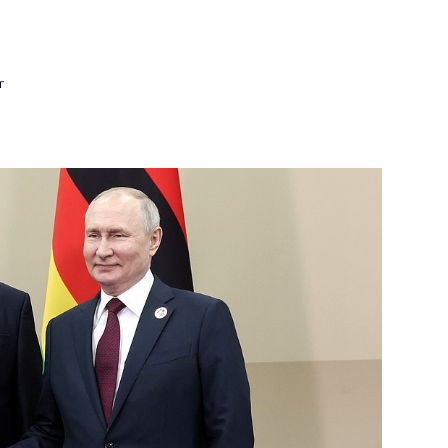
ть следующие материалы
г
канских государств
2
22м
Макки Саллом
1