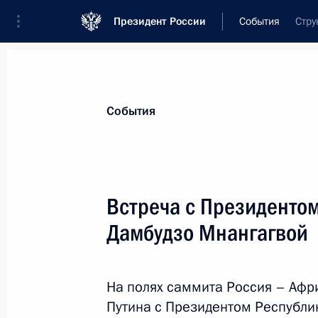
Президент России
События
Стру
Президент
Администрация
Государст
Новости
Стенограммы
Поездки
Те
События
Рубрикация материалов
Все материалы
Встреча с Президенто
Послания Федеральному Собранию
Дамбудзо Мнангагвой
Заявления по важнейшим вопросам
Совещания, заседания, рабочие встречи
На полях саммита Россия – Афр
Речи и обращения
Путина с Президентом Республ