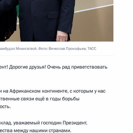
Полем Бийя
4
тского совета Ливии
2
мбудзо Мнангагвой. Фото: Вячеслав Прокофьев, ТАСС
т! Дорогие друзья! Очень рад приветствовать
ом Туадерой
5
на Африканском континенте, с которым у нас
ственные связи ещё в годы борьбы
ость.
клад, уважаемый господин Президент,
сайясом Афеворки
6
чества между нашими странами.