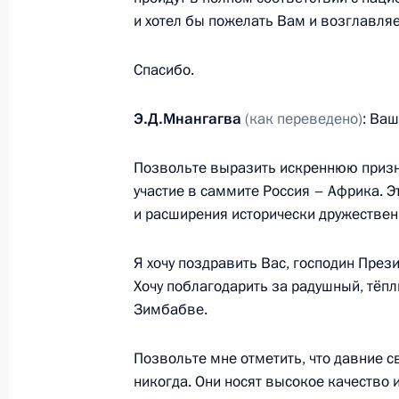
27 июля 2023 года, 15:40
Санкт-Петербург
и хотел бы пожелать Вам и возглавля
Спасибо.
Встреча с Президентом Мозамбика
Э.Д.Мнангагва
(как переведено)
: Ва
27 июля 2023 года, 14:50
Санкт-Петербург
Позвольте выразить искреннюю призн
участие в саммите Россия – Африка. Э
Пленарное заседание Экономическ
и расширения исторически дружествен
Россия – Африка
Я хочу поздравить Вас, господин През
27 июля 2023 года, 13:40
Санкт-Петербург
Хочу поблагодарить за радушный, тёп
Зимбабве.
Встреча с Президентом Союза Ком
Позвольте мне отметить, что давние 
Ассумани и Председателем Комисс
никогда. Они носят высокое качество 
Муссой Факи Махаматом