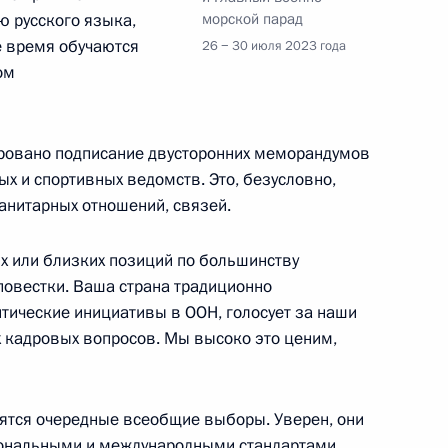
ию русского языка,
морской парад
 время обучаются
26 − 30 июля 2023 года
ом
 Эммерсоном Дамбудзо
8
ровано подписание двусторонних меморандумов
х и спортивных ведомств. Это, безусловно,
анитарных отношений, связей.
и региональных организаций
7
х или близких позиций по большинству
овестки. Ваша страна традиционно
ические инициативы в ООН, голосует за наши
х кадровых вопросов. Мы высоко это ценим,
 Бурунди Эваристом
5
оятся очередные всеобщие выборы. Уверен, они
иональными и международными стандартами,