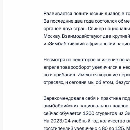
28 июля 2023 года, 19:55
Санкт-Петербург
Развивается политический диалог, в т
За последние два года состоялся обм
органов двух стран. Спикер национа
Заключительное слово Владимира 
Москву. Взаимодействуют две крупней
заседании саммита Россия – Афри
и «Зимбабвийский африканский нацио
28 июля 2023 года, 18:55
Санкт-Петербург
Несмотря на некоторое снижение пока
апреле товарооборот увеличился в нес
Саммит Россия – Африка
но и прибавил. Имеются хорошие перс
отраслях, и сегодня мы об этом, безус
28 июля 2023 года, 13:50
Санкт-Петербург
Зарекомендовала себя и практика под
зимбабвийских национальных кадров.
27 июля 2023 года, четверг
сейчас обучается 1200 студентов из З
На 2023/24 учебный год количество 
Встреча с Президентом Уганды Йов
госстипендий увеличено с 80 до 125. 