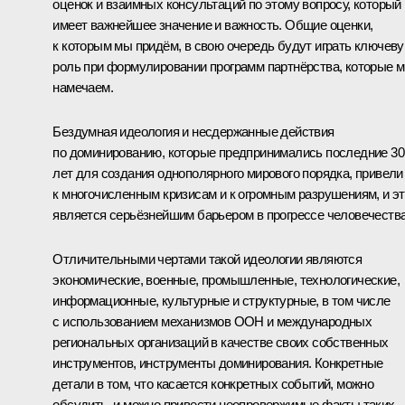
оценок и взаимных консультаций по этому вопросу, который
имеет важнейшее значение и важность. Общие оценки,
к которым мы придём, в свою очередь будут играть ключев
роль при формулировании программ партнёрства, которые 
намечаем.
Бездумная идеология и несдержанные действия
по доминированию, которые предпринимались последние 30
лет для создания однополярного мирового порядка, привели
к многочисленным кризисам и к огромным разрушениям, и э
является серьёзнейшим барьером в прогрессе человечества
Отличительными чертами такой идеологии являются
экономические, военные, промышленные, технологические,
информационные, культурные и структурные, в том числе
с использованием механизмов ООН и международных
региональных организаций в качестве своих собственных
инструментов, инструменты доминирования. Конкретные
детали в том, что касается конкретных событий, можно
обсудить, и можно привести неопровержимые факты таких