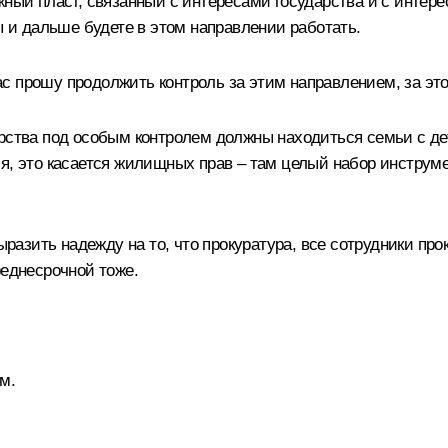
жный пласт, связанный с интересами государства и с интере
ы и дальше будете в этом направлении работать.
с прошу продолжить контроль за этим направлением, за эт
рства под особым контролем должны находиться семьи с дет
ия, это касается жилищных прав – там целый набор инструм
выразить надежду на то, что прокуратура, все сотрудники пр
реднесрочной тоже.
м.