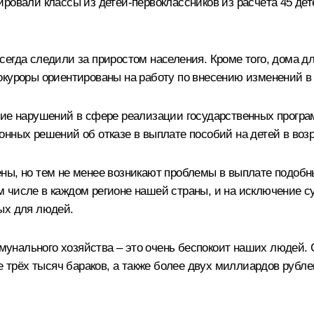
ровали классы из детей-первоклассников из расчёта 45 дете
сегда следили за приростом населения. Кроме того, дома 
окуроры ориентированы на работу по внесению изменений в
ние нарушений в сфере реализации государственных програ
нных решений об отказе в выплате пособий на детей в возра
ны, но тем не менее возникают проблемы в выплате подоб
 числе в каждом регионе нашей страны, и на исключение с
ых для людей.
нального хозяйства – это очень беспокоит наших людей. С 
трёх тысяч бараков, а также более двух миллиардов рубл