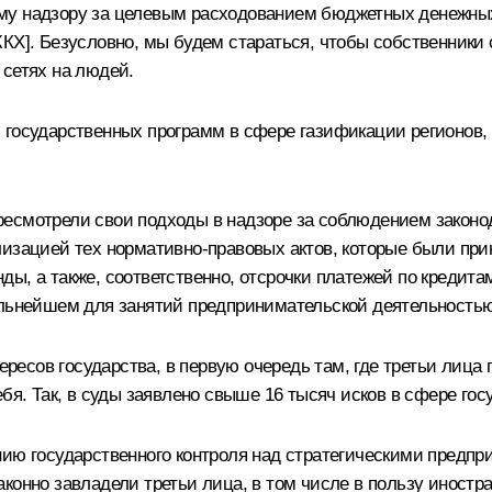
му надзору за целевым расходованием бюджетных денежных 
КХ]. Безусловно, мы будем стараться, чтобы собственники с
 сетях на людей.
государственных программ в сфере газификации регионов, п
ресмотрели свои подходы в надзоре за соблюдением законо
изацией тех нормативно-правовых актов, которые были прин
ды, а также, соответственно, отсрочки платежей по кредит
альнейшем для занятий предпринимательской деятельностью
есов государства, в первую очередь там, где третьи лица
ебя. Так, в суды заявлено свыше 16 тысяч исков в сфере го
нию государственного контроля над стратегическими предпр
онно завладели третьи лица, в том числе в пользу иностра