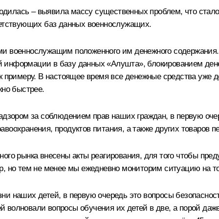
дилась – выявила массу существенных проблем, что стало 
ветствующих баз данных военнослужащих.
ми военнослужащим положенного им денежного содержания. 
 информации в базу данных «Алушта», блокированием денеж
 к примеру. В настоящее время все денежные средства уже 
жно быстрее.
надзором за соблюдением прав наших граждан, в первую о
воохранения, продуктов питания, а также других товаров п
ого рынка внесены акты реагирования, для того чтобы пре
р, но тем не менее мы ежедневно мониторим ситуацию на т
ни наших детей, в первую очередь это вопросы безопасност
волновали вопросы обучения их детей в две, а порой даже 