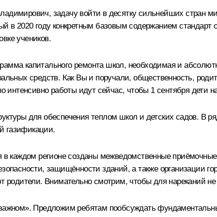
ладимирович, задачу войти в десятку сильнейших стран м
ный в 2020 году конкретным базовым содержанием стандарт
овке учеников.
рамма капитального ремонта школ, необходимая и абсолют
ральных средств. Как Вы и поручали, общественность, родит
нно интенсивно работы идут сейчас, чтобы 1 сентября дети 
уктуры для обеспечения теплом школ и детских садов. В ря
й газификации.
я в каждом регионе созданы межведомственные приёмочные к
езопасности, защищённости зданий, а также организации гор
ют родители. Внимательно смотрим, чтобы для нареканий не 
 важном». Предложим ребятам пообсуждать фундаментальные