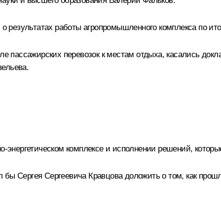
науки и высшего образования
Валерий Фальков
.
 результатах работы агропромышленного комплекса по итог
сле пассажирских перевозок к местам отдыха, касались док
вельева
.
вно-энергетическом комплексе и исполнении решений, котор
 бы Сергея Сергеевича Кравцова доложить о том, как прошл