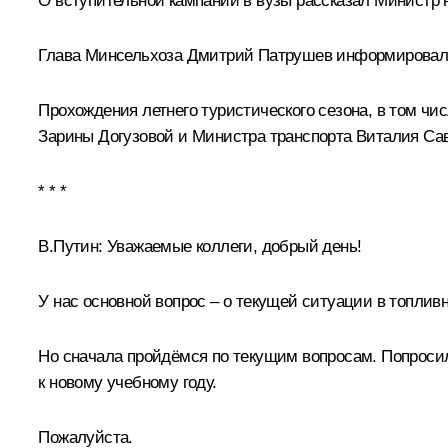
О вступительной кампании в вузы рассказал Министр 
Глава Минсельхоза
Дмитрий Патрушев
информировал о
Прохождения летнего туристического сезона, в том чи
Зарины Догузовой и Министра транспорта
Виталия Са
* * *
В.Путин:
Уважаемые коллеги, добрый день!
У нас основной вопрос – о текущей ситуации в топли
Но сначала пройдёмся по текущим вопросам. Попросил
к новому учебному году.
Пожалуйста.