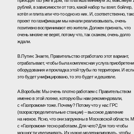
приходит газ уже в дом, ты платишь минимум 90, максимум 
рублей, в зависимости от того, какой набор ты взял: бойлер,
котёл и плита или что-то одно из них. И, соответственно, так
проект по газификации мы начали реализовывать, очень
позитивно воспринимают его жители. Должен признать, что
очень многие не верят, потому что, так скажем, очень долго
ждали.
В.Путин:
Знаете, Правительство отработало этот вариант,
отрабатывает, чтобы была комплексная услуга приобретени
оборудования и прокладка этой трубы по территории. И есл
это будет унифицировано, то это будет и дешевле.
А.Воробьёв:
Мы очень плотно работаем с Правительством
именно в этой логике, которую Вы нам рекомендовали,
с «Газпромом» тоже. Почему? Потому что у нас ГРС
(газораспределительные станции) – высокое давление
на низкое. Ясно, что они загружены в Московской области. 
с «Газпромом» тесно работаем. Для чего? Для того чтобы
мощности увеличивать. Их нужно модернизировать, чтобы