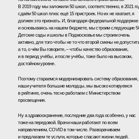
В 2019 году мы заложили 50 школ, соответственно, в 2021 го
сдаём 50 школ плюс ещё 15 пристроек. Но их не хватает, я
должен это признать. И, благодаря федеральной поддержке
и основываясь на нашем бюджете, мы строим следующие 5
Детские сады и школы в Подмосковье мы строим очень
активно, для того чтобы не то что второй смены не допустить
а то, о чём Вы говорите, – чтобы качество образования,
и в период учёбы, и после учёбы, тоже было на высоком,
достойном уровне.
Поэтому стараемся модернизировать систему образования,
наши учителя большие молодцы, мы высоко котируемся
в рейтинге, очень тесно работаем с Министерством
просвещения.
Ну а здравоохранение, последние два года особенно, у нас
тоже на передовой. Врачи наши работают по всем
направлениям, COVID в том числе. Разворачиваем
и предлагаем те услуги, которые спасают жизни людей.