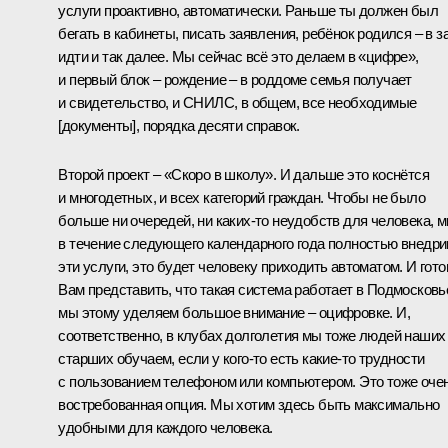
услуги проактивно, автоматически. Раньше ты должен был
бегать в кабинеты, писать заявления, ребёнок родился – в з
идти и так далее. Мы сейчас всё это делаем в «цифре»,
и первый блок – рождение – в роддоме семья получает
и свидетельство, и СНИЛС, в общем, все необходимые
[документы], порядка десяти справок.
Второй проект – «Скоро в школу». И дальше это коснётся
и многодетных, и всех категорий граждан. Чтобы не было
больше ни очередей, ни каких-то неудобств для человека, 
в течение следующего календарного года полностью внедр
эти услуги, это будет человеку приходить автоматом. И гот
Вам представить, что такая система работает в Подмосковь
мы этому уделяем большое внимание – оцифровке. И,
соответственно, в клубах долголетия мы тоже людей наших
старших обучаем, если у кого-то есть какие-то трудности
с пользованием телефоном или компьютером. Это тоже оче
востребованная опция. Мы хотим здесь быть максимально
удобными для каждого человека.