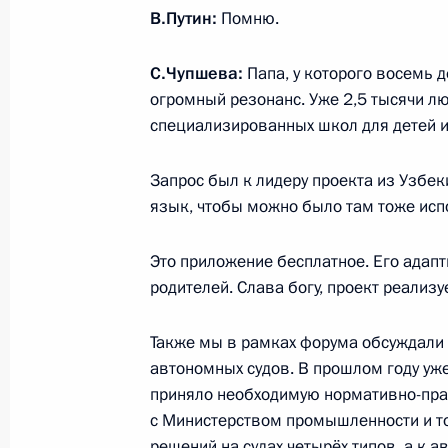
В.Путин:
Помню.
исследовательского центра эндок
12 февраля 2021 года, 12:45
Москва, Крем
С.Чупшева:
Папа, у которого восемь 
огромный резонанс. Уже 2,5 тысячи л
специализированных школ для детей и
11 февраля 2021 года, четверг
Запрос был к лидеру проекта из Узбек
Совещание с постоянными членами
язык, чтобы можно было там тоже исп
11 февраля 2021 года, 13:40
Московская об
Это приложение бесплатное. Его адапт
родителей. Слава богу, проект реализу
10 февраля 2021 года, среда
Также мы в рамках форума обсуждали 
Совещание с членами Правительст
автономных судов. В прошлом году уже
приняло необходимую нормативно-пра
10 февраля 2021 года, 15:00
Московская об
с Министерством промышленности и то
решений на судах четырёх типов, а к а