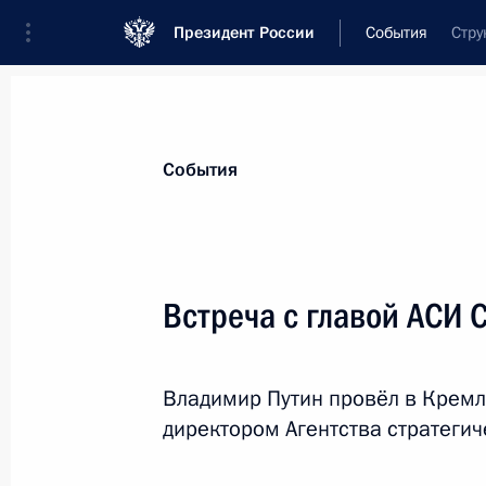
Президент России
События
Стру
Президент
Администрация
Государст
Новости
Стенограммы
Поездки
Те
События
Рубрикация материалов
Все материалы
Встреча с главой АСИ 
Послания Федеральному Собранию
Заявления по важнейшим вопросам
Владимир Путин провёл в Кремл
Совещания, заседания, рабочие встречи
директором Агентства стратеги
Речи и обращения