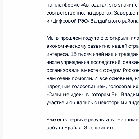
на платформе «Автодата», это значит 
16 февраля 2021 года, вторник
соответственно, на дорогах. Завершё
и «Цифровой РЭС» Валдайского района
Рабочая встреча с врио губернато
Михаилом Дегтярёвым
Мы в прошлом году также открыли пла
16 февраля 2021 года, 13:50
Москва, Крем
экономическому развитию нашей стран
интереса. 15 тысяч идей наши граждане
числе упреждения последствий, связа
организовали вместе с фондом Роско
15 февраля 2021 года, понедельни
нам очень помогли. И все основные, 
Встреча с главой компании «Росн
народным голосованием, голосование
«Сильные идеи», в котором Вы, Влади
15 февраля 2021 года, 14:05
Московская об
участие
и общались с некоторыми лиде
Уже есть первые результаты. Наприм
12 февраля 2021 года, пятница
азбуки Брайля. Это, помните…
Встреча с президентом Националь