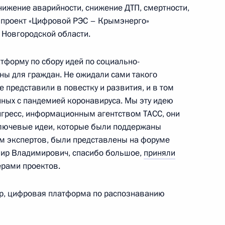
снижение аварийности, снижение ДТП, смертности,
н проект «Цифровой РЭС – Крымэнерго»
 Новгородской области.
ра Хабаровского края
3
тформу по сбору идей по социально-
ль
ы для граждан. Не ожидали сами такого
 представили в повестку и развития, и в том
нных с пандемией коронавируса. Мы эту идею
нгресс, информационным агентством ТАСС, они
к
ключевые идеи, которые были поддержаны
ефть» Игорем Сечиным
м экспертов, были представлены на форуме
4
мир Владимирович, спасибо большое,
приняли
ласть, Ново-Огарёво
рами проектов.
ер, цифровая платформа по распознаванию
ного медицинского
4