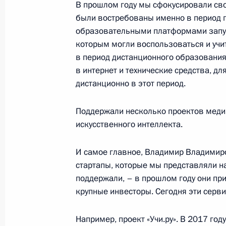
В прошлом году мы сфокусировали сво
были востребованы именно в период 
24 февраля 2021 года, среда
образовательными платформами запус
которым могли воспользоваться и учит
Заседание коллегии ФСБ России
в период дистанционного образования
в интернет и технические средства, дл
24 февраля 2021 года, 14:40
Москва
дистанционно в этот период.
Поддержали несколько проектов меди
20 февраля 2021 года, суббота
искусственного интеллекта.
Встреча с главой «Роскосмоса» Д
И самое главное, Владимир Владимиро
20 февраля 2021 года, 10:00
Москва, Крем
стартапы, которые мы представляли н
поддержали, – в прошлом году они при
крупные инвесторы. Сегодня эти сер
19 февраля 2021 года, пятница
Например, проект «Учи.ру». В 2017 год
Встреча с директором Федерально