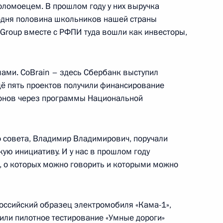
ломоецем. В прошлом году у них выручка
годня половина школьников нашей страны
ль
u Group вместе с РФПИ туда вошли как инвесторы,
ами. CoBrain – здесь Сбербанк выступил
щё пять проектов получили финансирование
 Совета Безопасности
3
онов через программы Национальной
ласть, Ново-Огарёво
 совета, Владимир Владимирович, поручали
ую инициативу. И у нас в прошлом году
, о которых можно говорить и которыми можно
 Государственной Думы
:
5
ласть, Ново-Огарёво
оссийский образец электромобиля «Кама-1»,
или пилотное тестирование «Умные дороги»