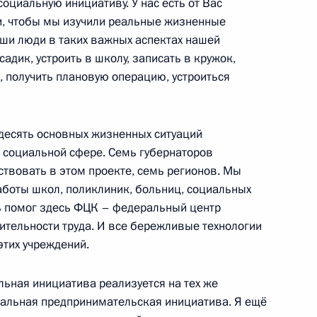
оциальную инициативу. У нас есть от Вас
и, чтобы мы изучили реальные жизненные
аши люди в таких важных аспектах нашей
садик, устроить в школу, записать в кружок,
 получить плановую операцию, устроиться
номического развития
4
десять основных жизненных ситуаций
в социальной сфере. Семь губернаторов
ствовать в этом проекте, семь регионов. Мы
боты школ, поликлиник, больниц, социальных
нь помог здесь ФЦК – федеральный центр
тельности труда. И все бережливые технологии
упшевой
4
этих учреждений.
льная инициатива реализуется на тех же
нальная предпринимательская инициатива. Я ещё