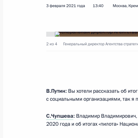
3 февраля 2021 года
13:40
Москва, Кре
Показа
26 февраля 2021 года, пятница
2 из 4
Генеральный директор Агентства стратег
Совещание с постоянными членами
26 февраля 2021 года, 14:30
Москва, Крем
В.Путин:
Вы хотели рассказать об ито
25 февраля 2021 года, четверг
с социальными организациями, так я 
Встреча с главой Торгово-промыш
С.Чупшева
:
Владимир Владимирович, х
Катыриным
2020 года и об итогах «пилота» Нацио
25 февраля 2021 года, 14:10
Москва, Крем