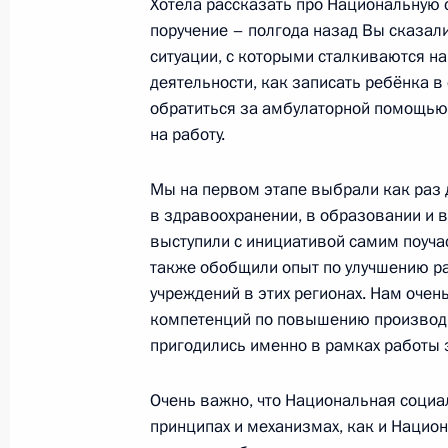
Хотела рассказать про Национальную с
5 февраля 2021 года, 15:00
Москва, Кремль
поручение – полгода назад Вы сказал
ситуации, с которыми сталкиваются н
деятельности, как записать ребёнка в 
4 февраля 2021 года, четверг
обратиться за амбулаторной помощью,
на работу.
Рабочая встреча с Министром эко
Максимом Решетниковым
Мы на первом этапе выбрали как раз 
4 февраля 2021 года, 11:00
Москва, Кремль
в здравоохранении, в образовании и 
выступили с инициативой самим поуча
также обобщили опыт по улучшению ра
3 февраля 2021 года, среда
учреждений в этих регионах. Нам оче
компетенций по повышению производи
Встреча с главой АСИ Светланой Ч
пригодились именно в рамках работы 
3 февраля 2021 года, 13:40
Москва, Кремль
Очень важно, что Национальная социа
принципах и механизмах, как и Нацио