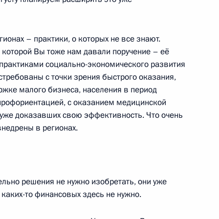
ионах – практики, о которых не все знают.
сдикции и арбитражных судов
5
10м
 которой Вы тоже нам давали поручение – её
асть, Ново-Огарёво
 практиками социально-экономического развития
стребованы с точки зрения быстрого оказания,
ржке малого бизнеса, населения в период
 профориентацией, с оказанием медицинской
, уже доказавших свою эффективность. Что очень
зованию
:
3
внедрены в регионах.
асть, Ново-Огарёво
ельно решения не нужно изобретать, они уже
 каких-то финансовых здесь не нужно.
 Совета Безопасности
2