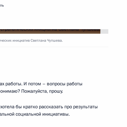
мль
ть следующие материалы
ических инициатив Светлана Чупшева.
 Совета Безопасности
2
ль
гах работы. И потом – вопросы работы
понимаю? Пожалуйста, прошу.
ленной палаты Сергеем
2
отела бы кратко рассказать про результаты
нальной социальной инициативы.
ль