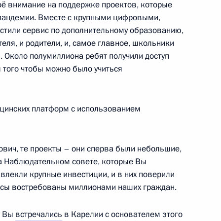
ё внимание на поддержке проектов, которые
пандемии. Вместе с крупными цифровыми,
тили сервис по дополнительному образованию,
еля, и родители, и, самое главное, школьники
5
15м
. Около полумиллиона ребят получили доступ
я того чтобы можно было учиться
цинских платформ с использованием
митрием Рогозиным
3
вич, те проекты – они сперва были небольшие,
ль
а Наблюдательном совете, которые Вы
влекли крупные инвестиции, и в них поверили
висы востребованы миллионами наших граждан.
у Вы
встречались
в Карелии с основателем этого
й службы по финансовому
3