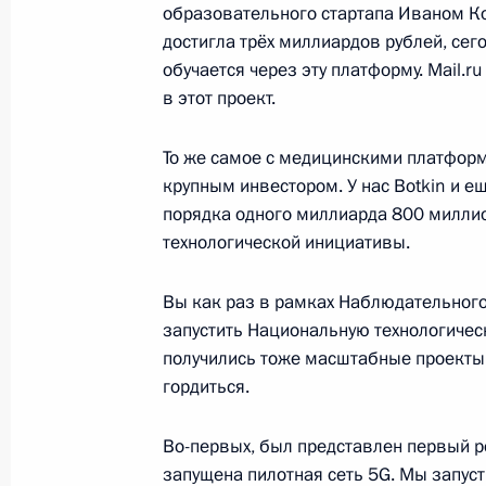
образовательного стартапа Иваном Ко
мониторингу Юрием Чиханчиным
достигла трёх миллиардов рублей, се
19 февраля 2021 года, 13:10
Москва, Крем
обучается через эту платформу. Mail.r
в этот проект.
18 февраля 2021 года, четверг
То же самое с медицинскими платформ
крупным инвестором. У нас Botkin и е
Совещание с постоянными членами
порядка одного миллиарда 800 милли
технологической инициативы.
18 февраля 2021 года, 13:40
Московская об
Вы как раз в рамках Наблюдательного
запустить Национальную технологическ
17 февраля 2021 года, среда
получились тоже масштабные проекты
гордиться.
Встреча с руководителями фракций
17 февраля 2021 года, 12:45
Московская об
Во-первых, был представлен первый р
запущена пилотная сеть 5G. Мы запуст