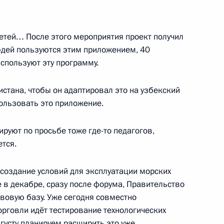
ринологии Иваном Дедовым
ль
детей… После этого мероприятия проект получил
юдей пользуются этим приложением, 40
спользуют эту программу.
истана, чтобы он адаптировал это на узбекский
 Совета Безопасности
1
ользовать это приложение.
ласть, Ново-Огарёво
ируют по просьбе тоже где-то педагогов,
ется.
создание условий для эксплуатации морских
ва
3
50м
 в декабре, сразу после форума, Правительство
вовую базу. Уже сегодня совместно
ласть, Ново-Огарёво
рговли идёт тестирование технологических
вгусту планируем расширить это уже