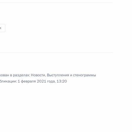
в банковской сфере
и
1 февраля 2021 года
Видео, 7 мин.
ован в разделах:
Новости
,
Выступления и стенограммы
бликации:
1 февраля 2021 года, 13:20