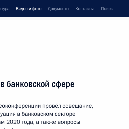
ктура
Видео и фото
Документы
Контакты
Поиск
си
ия, встречи
Встречи со СМИ
февраль, 2021
ть следующие материалы
 в банковской сфере
Совещание с членами
деоконференции провёл совещание,
Правительства
туация в банковском секторе
ам 2020 года, а также вопросы