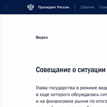
Президент России
События
Стру
Видеозаписи
Фотографии
Аудиозапи
Все материалы
Выступления
Совещан
Видео
Показа
Совещание о ситуации
Встреча с руководителями
Глава государства в режиме ви
фракций Государственной
в ходе которого обсуждалась си
Думы
и на финансовом рынке по итог