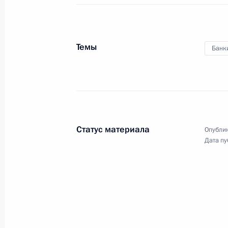
конкурса «Учитель года
России»
Темы
Банк
2 февраля 2021 года
Видео, 47 мин.
Статус материала
Опублик
Дата пу