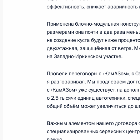
2 декабря 2020 года, среда
эффективность, снижает аварийность 
Встреча с Сергеем Куликовым
Применена блочно-модульная конструк
2 декабря 2020 года, 18:20
Московская обла
размерами она почти в два раза мень
на создание куста будут ниже проценто
двухэтажная, защищённая от ветра. М
на Западно-Иркинском участке.
Открытие медицинских центров Ми
пациентов с COVID-19
Провели переговоры с «КамАЗом», с 
2 декабря 2020 года, 16:40
Московская обла
я разговаривал. Мы продлеваем долгос
с «КамАЗом» уже существует, на допол
о 2,5 тысячи единиц автотехники, спе
общий объём может увеличиться до ш
Сессия Совета коллективной безо
2 декабря 2020 года, 13:15
Московская обла
Важным элементом нашего договора с
специализированных сервисных центров
важно.