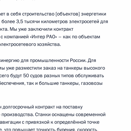
сть, Ново-Огарёво
т в себя строительство [объектов] энергетики
 более 3,5 тысячи километров электросетей для
кта. Мы уже заключили контракт
 с компанией «Интер РАО» – как по объектам
ьгой Любимовой
3
электросетевого хозяйства.
синергию для промышленности России. Для
мы уже разместили заказ на танкеры высокого
всего будут 50 судов разных типов обслуживать
обеспечения, так и большие танкеры, газовозы
ия Сбербанка Германом
3
н долгосрочный контракт на поставку
сть, Ново-Огарёво
о производства. Станки оснащены современной
авигации с привязкой к определённой точке
, что повышает точность бурения, скорость,