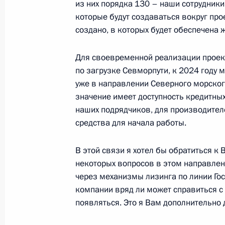
из них порядка 130 – наши сотрудники
которые будут создаваться вокруг про
создано, в которых будет обеспечена
26 ноября 2020 года, четверг
Для своевременной реализации проект
Рабочая встреча с губернатором Н
по загрузке Севморпути, к 2024 году 
Никитиным
уже в направлении Северного морского
значение имеет доступность кредитных 
26 ноября 2020 года, 22:00
Саров
наших подрядчиков, для производител
средства для начала работы.
Совещание о ходе ликвидации вре
В этой связи я хотел бы обратиться к
в городе Усолье-Сибирском
некоторых вопросов в этом направлен
26 ноября 2020 года, 21:00
Саров
через механизмы лизинга по линии Го
компании вряд ли может справиться с
появляться. Это я Вам дополнительно
25 ноября 2020 года, среда