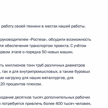
 области Александром
2
работу своей техники в местах нашей работы.
, руководителем «Ростеха», обсудили возможность
ля обеспечения транспортом проекта. С учётом
звитию нефтегазохимической
ервом этапе о порядка 50 новых машин.
:
7
сть миллионов тонн труб различных диаметров
, так и для внутрипромысловых, а также буровых
ую нагрузку для наших металлургов, для
 20 процентов плюсом.
оздание десятков тысяч дополнительных рабочих
м Цыденовым
3
 потребуется привлечь более 400 тысяч человек,