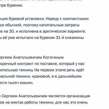
при бурении.
3
ция буровой установки. Наряду с компактными
сть, Ново-Огарёво
ше обычной, поэтому капитальные затраты
в на 30, и исполнена в арктическом варианте,
ы её уже испытали на бурении 31-й скважины
нобороны для лечения
3
36м
Сергеем Анатольевичем Когогиным
сть, Ново-Огарёво
рочный контракт по поставке, который у нас
нительную технику. На первом этапе речь идёт
циальной техники, крановой, а в дальнейшем
ести тысяч машин.
пасности ОДКБ
4
48м
сть, Ново-Огарёво
 Сергеем Анатольевичем является организация
 на местах работы техники, для нас это очень