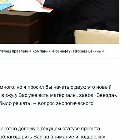
ционного Суда Валерием
3
ласть, Ново-Огарёво
телем правления компании «Роснефть» Игорем Сечиным.
экономического совета
:
4
ласть, Ново-Огарёво
ного, но я просил бы начать с двух: это новый
 вижу, у Вас уже есть материалы, завод «Звезда».
 было решать, – вопрос экологического
ажданского общества
:
8
оротко доложу о текущем статусе проекта
ласть, Ново-Огарёво
поблагодарить Вас за внимание и поддержку,