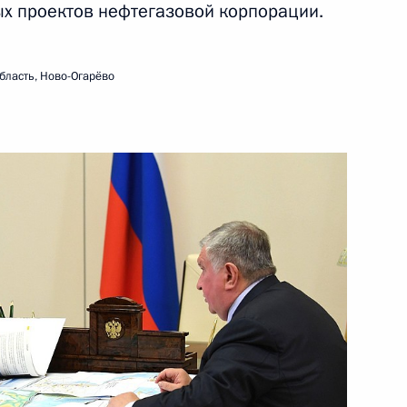
х проектов нефтегазовой корпорации.
ть следующие материалы
бласть, Ново-Огарёво
СНГ
:
4
ласть, Ново-Огарёво
области Игорем Руденей
3
ь