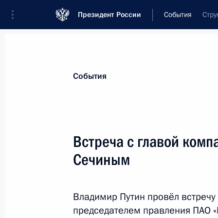
Президент России
События
Стру
Президент
Администрация
Государст
Новости
Стенограммы
Поездки
Те
События
Рубрикация материалов
Все материалы
Встреча с главой комп
Послания Федеральному Собранию
Сечиным
Заявления по важнейшим вопросам
Совещания, заседания, рабочие встречи
Владимир Путин провёл встречу
Речи и обращения
председателем правления ПАО «