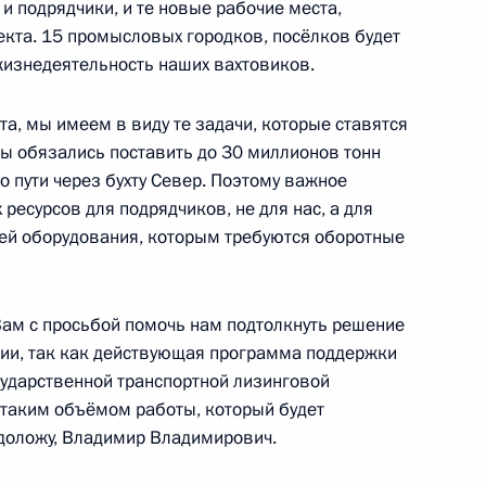
 и подрядчики, и те новые рабочие места,
екта. 15 промысловых городков, посёлков будет
 жизнедеятельность наших вахтовиков.
а, мы имеем в виду те задачи, которые ставятся
ижегородской области Глебом
1
мы обязались поставить до 30 миллионов тонн
 пути через бухту Север. Поэтому важное
ресурсов для подрядчиков, не для нас, а для
ей оборудования, которым требуются оборотные
да окружающей среде
4
31м
 Вам с просьбой помочь нам подтолкнуть решение
ии, так как действующая программа поддержки
сударственной транспортной лизинговой
 таким объёмом работы, который будет
 доложу, Владимир Владимирович.