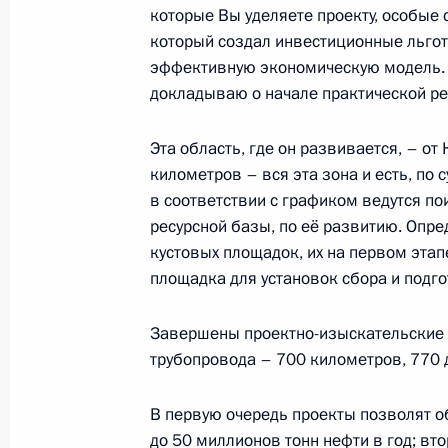
которые Вы уделяете проекту, особые 
который создал инвестиционные льгот
9 декабря 2020 года, среда
эффективную экономическую модель. 
докладываю о начале практической ре
Совещание по экономическим воп
9 декабря 2020 года, 17:00
Московская обла
Эта область, где он развивается, – от
километров – вся эта зона и есть, по 
в соответствии с графиком ведутся п
ресурсной базы, по её развитию. Опр
Совещание с членами Правительст
кустовых площадок, их на первом этап
9 декабря 2020 года, 15:50
Московская обла
площадка для установок сбора и подго
Завершены проектно-изыскательские 
8 декабря 2020 года, вторник
трубопровода – 700 километров, 770 
Совещание о параметрах финансов
В первую очередь проекты позволят о
программы ОАО «РЖД»
до 50 миллионов тонн нефти в год; вт