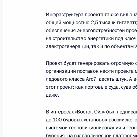
8 декабря 2020 года, 14:05
Московская обла
Инфраструктура проекта также включае
общей мощностью 2,5 тысячи гигаватт,
обеспечения энергопотребностей прое
7 декабря 2020 года, понедельник
на строительство энергетики под ключ
Встреча с Министром культуры Ол
электрогенерации, так и по объектам 
7 декабря 2020 года, 13:20
Москва, Кремль
Проект будет генерировать огромную 
организации поставок нефти проекта 
ледового класса Arc7, десять штук. А 
4 декабря 2020 года, пятница
этот проект: как портовые суда, суда 
даже.
Встреча с председателем правлен
Грефом
В интересах «Восток Ойл» был подписа
4 декабря 2020 года, 16:50
Московская обла
до 100 буровых установок российског
системой геопозиционирования и геон
бурения, на гидравлической платформе