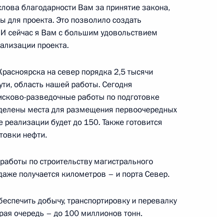
слова благодарности Вам за принятие закона,
ы для проекта. Это позволило создать
И сейчас я Вам с большим удовольствием
ализации проекта.
росам
2
8м
сть, Ново-Огарёво
 Красноярска на север порядка 2,5 тысячи
сути, область нашей работы. Сегодня
оисково-разведочные работы по подготовке
еделены места для размещения первоочередных
ва
:
3
е реализации будет до 150. Также готовится
сть, Ново-Огарёво
товки нефти.
работы по строительству магистрального
даже получается километров – и порта Север.
ого плана и инвестиционной
3
6м
беспечить добычу, транспортировку и перевалку
орая очередь – до 100 миллионов тонн.