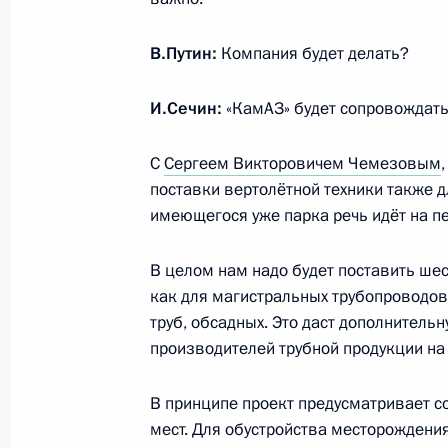
1 декабря 2020 года, вторник
В.Путин:
Компания будет делать?
Встреча с губернатором Тюменской
Моором
И.Сечин:
«КамАЗ» будет сопровождать 
1 декабря 2020 года, 19:00
Тобольск
С
Сергеем Викторовичем Чемезовым
поставки вертолётной техники также д
Совещание по стратегическому ра
имеющегося уже парка речь идёт на п
отрасли
В целом нам надо будет поставить ше
1 декабря 2020 года, 18:00
Тобольск
как для магистральных трубопроводов
труб, обсадных. Это даст дополнительн
производителей трубной продукции на
30 ноября 2020 года, понедельник
В принципе проект предусматривает с
Встреча с главой Бурятии Алексее
мест. Для обустройства месторождения
30 ноября 2020 года, 13:05
Москва, Кремль