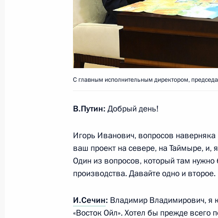
Встреча с Председателем Конститу
Зорькиным
11 декабря 2020 года, 17:45
Московская об
С главным исполнительным директором, председа
Заседание Высшего Евразийского 
11 декабря 2020 года, 13:45
Московская об
В.Путин:
Добрый день!
Игорь Иванович, вопросов наверняка м
ваш проект на севере, на Таймыре, и, я
10 декабря 2020 года, четверг
Один из вопросов, который там нужно
Заседание Совета по развитию гр
производства. Давайте одно и второе.
и правам человека
И.Сечин
:
Владимир Владимирович, я к
10 декабря 2020 года, 17:20
Московская об
«Восток Ойл». Хотел бы прежде всего 