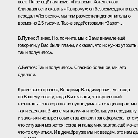
коек. Плюс ещё нам помог «Газпром». Хотел слова
благодарности сказать «Газпрому»: он безвозмездно на вре
передал «Ленэкспо», мы там разместили дополнительно
временно 2,5 тысячи. Также задействовали «Зарю»…
В.Путин
: Я знаю. Но, помните, мы с Вами вначале ещё
говорили, у Вас были планы, я сказал, что их нужно утроить,
так и получилось.
А.Беглов
: Так и получилось. Спасибо большое, мы это
сделали.
Кроме всего прочего, Владимир Владимирович, мы тогда
по Вашему совету, когда Вы сказали, что временный
госпиталь – это хорошо, но нужно думать о стационарах, мы
так и сделали. В июне мы получили небольшую передышку
и заложили четыре новых стационара-трансформера, потом
что ситуация меняется: сегодня пандемия, завтра ещё може
что-то случиться. И в декабре уже мы их введём, это нам да