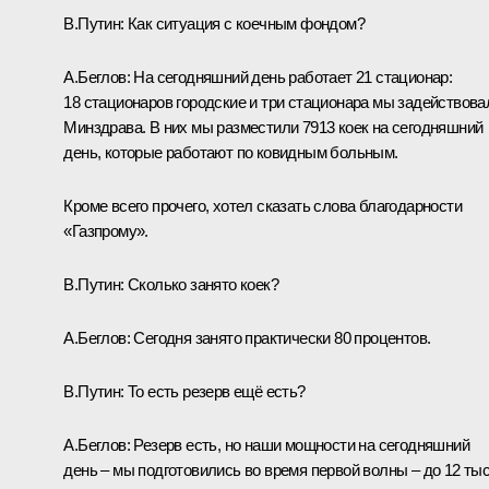
В.Путин
: Как ситуация с коечным фондом?
А.Беглов
: На сегодняшний день работает 21 стационар:
18 стационаров городские и три стационара мы задействова
Минздрава. В них мы разместили 7913 коек на сегодняшний
день, которые работают по ковидным больным.
Кроме всего прочего, хотел сказать слова благодарности
«Газпрому».
В.Путин
: Сколько занято коек?
А.Беглов
: Сегодня занято практически 80 процентов.
В.Путин
: То есть резерв ещё есть?
А.Беглов
: Резерв есть, но наши мощности на сегодняшний
день – мы подготовились во время первой волны – до 12 ты