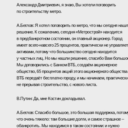
Александр Дмитриевич, я знаю, Вы хотели поговорить
по строительству метро.
А.Беглов
: Я хотел поговорить по метро, что мы сегодня наш
решение. К сожалению, сегодня «Метрострой» находится
в предбанкротном состоянии, он главный акционер. Город
имеет всего-навсего 25 процентов, практически не управляе
активами, потому что большинство сегодня находится
у частных лиц. Но мы нашли решение, спасибо Вам большо
Мы договорились с Банком ВТБ, создаём акционерное
общество, 65 процентов акций этого акционерного общества
ВТБ передаёт бесплатно городу, и мы начинаем, практическ
не прерывая строительство, с нового листа.
В.Путин
: Да, мне
Костин
докладывал
.
А.Беглов
: Спасибо большое, это большая поддержка, потом
что очень тяжело: там большие долги, и самое страшное –
обанкротить. Мы находимся в таком состоянии: и нужно