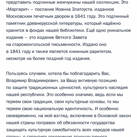
представить подлинные жемчужины нашей коллекции. Это
«Маргарит» – послание Иоанна Златоуста, изданное
Московским печатным двором в 1641 году. Это подлинный
памятник древнерусской литературы, который надёжно
хранится в фондах нашей библиотеки. Ещё одно уникальное
издание – это издание Ветхого Завета
на старомонгольской письменности. Издано оно
в 1841 году и также является книжным раритетом,
несмотря на более поздний год издания.
Пользуясь случаем, хотела бы поблагодарить Вас,
Владимир Владимирович, за Вашу активную позицию
по защите традиционных ценностей, культурного наследия
нашей республики. Это особенно значимо, ведь если мы
теряем свои традиции, свои культурные основы, то мы
теряем свою национальную идентичность. И особенно
своевременно, на мой взгляд, включение в Основной закон
нашей страны поправок об обязанности государства
защищать культурную самобытность всех народов нашей
страны, о гарантиях сохранения этнокультурного