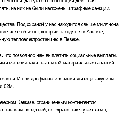
но мною издан указ о пролонгации действия
млять, на них не были наложены штрафные санкции.
щества. Под охраной у нас находится свыше миллиона
том числе объекты, которые находятся в Арктике,
омную теплоэлектростанцию в Певеке.
в, что позволило нам выплатить социальные выплаты,
ными материалами, выплатой материальных гарантий.
ертолёты. И при допфинансировании мы ещё закупили
и 82М.
верном Кавказе, ограниченным контингентом
ставлены перед ней, по охране, как я уже сказал,