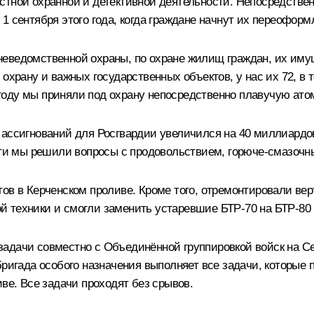
стной охранной и детективной деятельности. Непосредствен
1 сентября этого года, когда граждане начнут их переофор
неведомственной охраны, по охране жилищ граждан, их иму
охрану и важных государственных объектов, у нас их 72, в 
19 году мы приняли под охрану непосредственно плавучую ат
 ассигнований для Росгвардии увеличился на 40 миллиардо
ости мы решили вопросы с продовольствием, горюче-смазоч
тов в Керченском проливе. Кроме того, отремонтировали в
 техники и смогли заменить устаревшие БТР-70 на БТР-80 
адачи совместно с Объединённой группировкой войск на Се
ригада особого назначения выполняет все задачи, которые по
ве. Все задачи проходят без срывов.