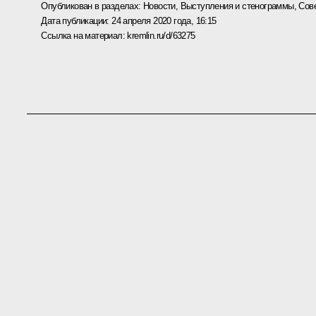
Опубликован в разделах:
Новости
,
Выступления и стенограммы
,
Сов
Дата публикации:
24 апреля 2020 года, 16:15
Ссылка на материал:
kremlin.ru/d/63275