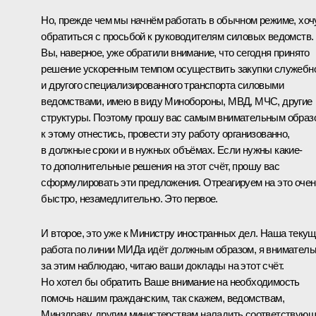
Но, прежде чем мы начнём работать в обычном режиме, хоч
обратиться с просьбой к руководителям силовых ведомств.
Вы, наверное, уже обратили внимание, что сегодня принято
решение ускоренным темпом осуществить закупки служебн
и другого специализированного транспорта силовыми
ведомствами, имею в виду Минобороны, МВД, МЧС, другие
структуры. Поэтому прошу вас самым внимательным образ
к этому отнестись, провести эту работу организованно,
в должные сроки и в нужных объёмах. Если нужны какие-
то дополнительные решения на этот счёт, прошу вас
сформулировать эти предложения. Отреагируем на это очен
быстро, незамедлительно. Это первое.
И второе, это уже к Министру иностранных дел. Наша теку
работа по линии МИДа идёт должным образом, я вниматель
за этим наблюдаю, читаю ваши доклады на этот счёт.
Но хотел бы обратить Ваше внимание на необходимость
помочь нашим гражданским, так скажем, ведомствам,
Минздраву, другим министерствам наладить соответствую