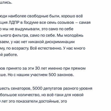
ошлись.
люди наиболее свободные были, хорошо всё
ерального Собрания
ция ЛДПР в Госдуме все семь созывов – самая
:
8
то мы не выдумывали, это само по себе
ь
льного фильтра, само по себе. Мы молодёжь
ваем, у нас нет никакой дискриминации
у, по возрасту. Всё естественно. У нас много
 обороны
:
18
й работе.
ов принято за эти 30 лет именно при прямом
ше. Но с нашим участием 500 законов.
 шесть сенаторов, 5000 депутатов разного уровня
е большое количество, но всё‑таки для новой
15
54м
0 лет это показатели достойные, это
рг