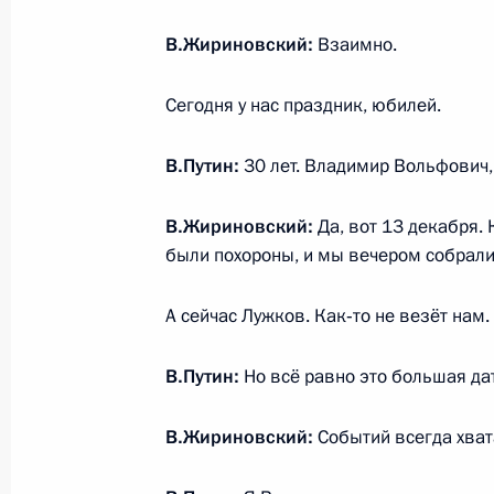
16 января 2020 года, четверг
В.Жириновский:
Взаимно.
Встреча с членами рабочей группы
о внесении поправок в Конституци
Сегодня у нас праздник, юбилей.
16 января 2020 года, 16:00
Московская обл
В.Путин:
30 лет. Владимир Вольфович, 
В.Жириновский:
Да, вот 13 декабря. 
15 января 2020 года, среда
были похороны, и мы вечером собрали
Встреча с членами Правительства
А сейчас Лужков. Как‑то не везёт нам
15 января 2020 года, 16:30
Москва, Дом Пр
В.Путин:
Но всё равно это большая дат
10 января 2020 года, пятница
В.Жириновский:
Событий всегда хвата
Совещание по вопросам социально