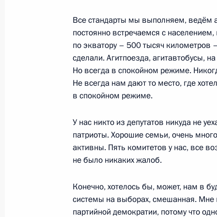
Все стандарты мы выполняем, ведём а
16 декабря 2019 года, понедельни
постоянно встречаемся с населением, 
по экватору – 500 тысяч километров –
Заседание Комиссии по вопросам в
сделали. Агитпоезда, агитавтобусы, н
сотрудничества с иностранными го
Но всегда в спокойном режиме. Никог
16 декабря 2019 года, 13:45
Москва, Кремл
Не всегда нам дают то место, где хоте
в спокойном режиме.
У нас никто из депутатов никуда не уех
13 декабря 2019 года, пятница
патриоты. Хорошие семьи, очень много
Встреча с главой Татарстана Рус
активны. Пять комитетов у нас, все во
не было никаких жалоб.
13 декабря 2019 года, 20:50
Набережные Ч
Конечно, хотелось бы, может, нам в б
системы на выборах, смешанная. Мне 
Встреча с Сергеем Когогиным и С
партийной демократии, потому что одн