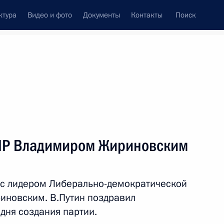
ктура
Видео и фото
Документы
Контакты
Поиск
венный Совет
Совет Безопасности
Комиссии и советы
леграммы
Сведения о Президенте
январь, 2020
Встречи с представителями сообществ
ДПР Владимиром Жириновским
Пресс-конференции
Интервью
 с лидером Либерально-демократической
Статьи
иновским. В.Путин поздравил
дня создания партии.