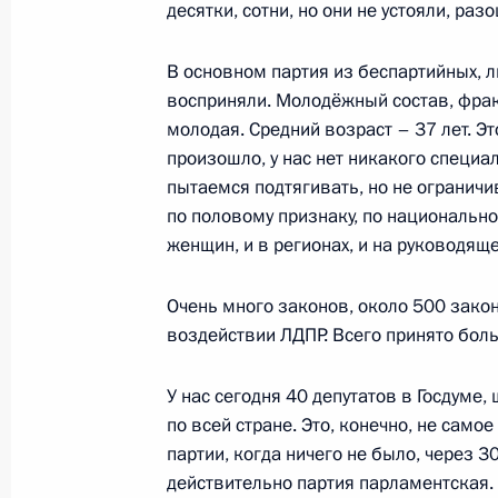
десятки, сотни, но они не устояли, раз
В основном партия из беспартийных, 
Встреча с руководством палат Фед
восприняли. Молодёжный состав, фрак
молодая. Средний возраст – 37 лет. Э
24 декабря 2019 года, 18:30
Москва, Кремл
произошло, у нас нет никакого специа
пытаемся подтягивать, но не ограничи
по половому признаку, по национальном
Заседание коллегии Министерства
женщин, и в регионах, и на руководяще
24 декабря 2019 года, 15:45
Москва
Очень много законов, около 500 закон
воздействии ЛДПР. Всего принято боль
20 декабря 2019 года, пятница
У нас сегодня 40 депутатов в Госдуме,
по всей стране. Это, конечно, не само
Неформальный саммит СНГ
партии, когда ничего не было, через 3
20 декабря 2019 года, 17:00
Санкт-Петербу
действительно партия парламентская.