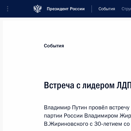
Президент России
События
Стру
Президент
Администрация
Государст
Новости
Стенограммы
Поездки
Те
События
Рубрикация материалов
Все материалы
Встреча с лидером Л
Послания Федеральному Собранию
Заявления по важнейшим вопросам
Владимир Путин провёл встречу
Совещания, заседания, рабочие встречи
партии России Владимиром Жир
Речи и обращения
В.Жириновского с 30‑летием со 