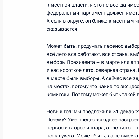
к местной власти, и это не всегда им
13 декабря 2019 года, 19:30
Набережные Ч
федеральный парламент должен иметь 
А если в округе, он ближе к местным ч
сказывается.
12 декабря 2019 года, четверг
Совещание с постоянными членами
Может быть, продумать перенос выбор
всё лето все работают, вся страна, вы
12 декабря 2019 года, 20:45
Московская об
выборы Президента – в марте или апре
У нас короткое лето, северная страна.
в марте были выборы. А сейчас все за
11 декабря 2019 года, среда
на местах, потому что какие‑то эксцес
комиссии. Поэтому может быть такой ва
Встреча с лидером ЛДПР Владими
11 декабря 2019 года, 22:30
Москва, Кремл
Новый год: мы предложили 31 декабря,
Почему? Уже предновогоднее настроени
первое и второе января, а третьего – н
пожалуйста. Может быть, даже вместо
Заседание Российского организац