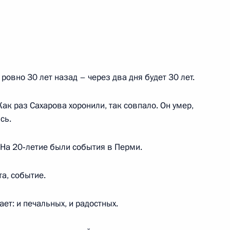
 по подготовке предложений
10
27м
ю
асть, Ново-Огарёво
ровно 30 лет назад – через два дня будет 30 лет.
Как раз Сахарова хоронили, так совпало. Он умер,
сь.
7
4м
. На 20‑летие были события в Перми.
авительства
а, событие.
ет: и печальных, и радостных.
-экономического развития
5
7м