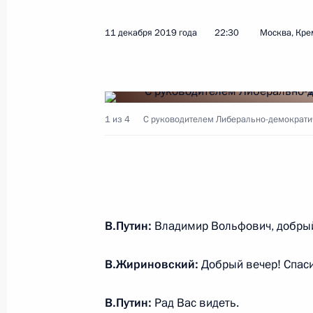
11 декабря 2019 года
22:30
Москва, Кре
Показа
Встреча с Юрием Чайкой и Игорем
1 из 4
С руководителем Либерально-демократи
21 января 2020 года, 15:30
Москва, Кремль
17 января 2020 года, пятница
Встреча с генеральным директоро
В.Путин:
Владимир Вольфович, добрый
Дмитриевым
17 января 2020 года, 16:00
Московская обл
В.Жириновский:
Добрый вечер! Спаси
В.Путин:
Рад Вас видеть.