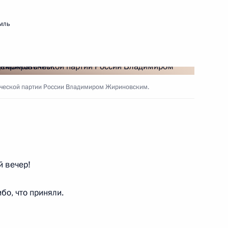
мль
ть следующие материалы
 Красновым
5
ческой партии России Владимиром Жириновским.
м РФПИ Кириллом
4
 вечер!
асть, Ново-Огарёво
бо, что приняли.