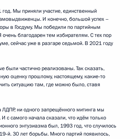
 год. Мы приняли участие, единственный
 самовыдвиженцы. И конечно, большой успех –
боры в Госдуму. Мы победили по партийным
ому развитию и нацпроектам
:
16
Я очень благодарен тем избирателям. С тех пор
ь
ме, сейчас уже в разгаре седьмой. В 2021 году
6
7м
е были частично реализованы. Так сказать,
ную оценку прошлому, настоящему, какие‑то
чить ситуацию там, где можно было, ставя
а ЛДПР, ни одного запрещённого митинга мы
 И с самого начала сказали, что идём только
дливая Россия» Сергеем
1
онного энтузиазма был, 1993 год, что случилось
2019‑й. 30 лет борьбы. Много партий появилось,
ь