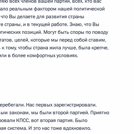
яю всех членов вашей партии, всех, кто вас
стало реальным фактором нашей политической
, что Вы делаете для развития страны
е страны, и в текущей работе. Знаю, что Вы
отических позиций. Могут быть споры по поводу
ьтатов, целей, которые мы перед собой ставим,
 к тому, чтобы страна жила лучше, была крепче,
вного развития Военно-
6
5м
или в более комфортных условиях.
.
перебегали. Нас первых зарегистрировали.
а
:
17
ым законам, мы были второй партией. Приятно
ровали КПСС, вот вторая партия. Было
ь
ая система. И это нас тоже вдохновило.