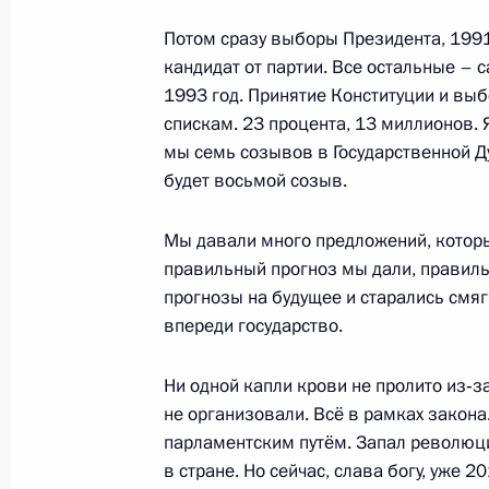
Потом сразу выборы Президента, 1991
25 декабря 2019 года, среда
кандидат от партии. Все остальные –
1993 год. Принятие Конституции и вы
Заседание Совета по стратегическ
спискам. 23 процента, 13 миллионов. 
25 декабря 2019 года, 17:45
Москва, Кремл
мы семь созывов в Государственной Ду
будет восьмой созыв.
Встреча с членами Правительства
Мы давали много предложений, которы
правильный прогноз мы дали, правиль
25 декабря 2019 года, 14:00
Москва
прогнозы на будущее и старались смяг
впереди государство.
24 декабря 2019 года, вторник
Ни одной капли крови не пролито из‑з
не организовали. Всё в рамках закона.
Встреча с лидером партии «Справе
парламентским путём. Запал революци
Мироновым
в стране. Но сейчас, слава богу, уже 
24 декабря 2019 года, 21:00
Москва, Кремл