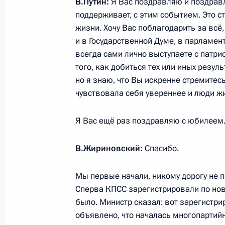
Крыма и Севастополя
В.Путин:
Я Вас поздравляю и поздравл
поддерживает, с этим событием. Это 
10 января 2020 года, 15:00
Ялта
жизни. Хочу Вас поблагодарить за всё
и в Государственной Думе, в парламент
всегда сами лично выступаете с патри
9 января 2020 года, четверг
того, как добиться тех или иных резул
но я знаю, что Вы искренне стремитесь
Совещание по вопросам перспекти
чувствовала себя увереннее и люди ж
Морского Флота
9 января 2020 года, 18:00
Севастополь
Я Вас ещё раз поздравляю с юбилеем
В.Жириновский:
Спасибо.
26 декабря 2019 года, четверг
Мы первые начали, никому дорогу не 
Заседание Государственного совет
Сперва КПСС зарегистрировали по нов
было. Министр сказал: вот зарегистри
26 декабря 2019 года, 15:50
Москва, Кремл
объявлено, что началась многопартийн