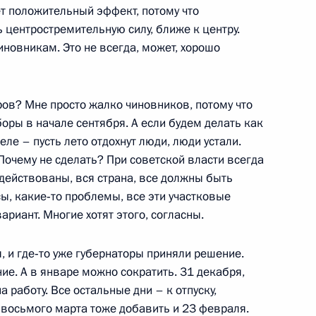
еет положительный эффект, потому что
елны
центростремительную силу, ближе к центру.
иновникам. Это не всегда, может, хорошо
 Совета Безопасности
ов? Мне просто жалко чиновников, потому что
1
1м
боры в начале сентября. А если будем делать как
ласть, Ново-Огарёво
ле – пусть лето отдохнут люди, люди устали.
 Почему не сделать? При советской власти всегда
действованы, вся страна, все должны быть
сы, какие‑то проблемы, все эти участковые
риант. Многие хотят этого, согласны.
ром Жириновским
4
ь
 и где‑то уже губернаторы приняли решение.
е. А в январе можно сократить. 31 декабря,
а работу. Все остальные дни – к отпуску,
 восьмого марта тоже добавить и 23 февраля.
ионного комитета «Победа»
14
51м