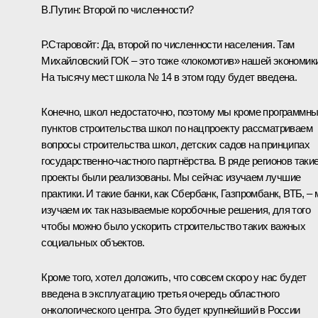
В.Путин:
Второй по численности?
Р.Старовойт:
Да, второй по численности населения. Там
Михайловский ГОК – это тоже «локомотив» нашей экономики
На тысячу мест школа № 14 в этом году будет введена.
Конечно, школ недостаточно, поэтому мы кроме программн
пунктов строительства школ по нацпроекту рассматриваем
вопросы строительства школ, детских садов на принципах
государственно‑частного партнёрства. В ряде регионов таки
проекты были реализованы. Мы сейчас изучаем лучшие
практики. И такие банки, как Сбербанк, Газпромбанк, ВТБ, –
изучаем их так называемые коробочные решения, для того
чтобы можно было ускорить строительство таких важных
социальных объектов.
Кроме того, хотел доложить, что совсем скоро у нас будет
введена в эксплуатацию третья очередь областного
онкологического центра. Это будет крупнейший в России