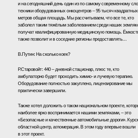
и на сегодняшний день один из по самому современному сл
техники оборудованных онкоцентров – 95 тысяч квадратных
метров общая площадь. Мы рассчитываем, что все те, кто
заболел таким тяжёлым заболеванием среди наших земляк
получат квалифицированную медицинскую помощь. Ёмкост
также позволит и в соседние регионы предоставлять…
В.Путин:
На сколько коек?
Р.Старовойт:
440 – дневной стационар, плюс те, кто
амбулаторно будет проходить химио- и лучевую терапию.
Оборудование полностью закуплено, лицензирование мы
практически завершили.
Также хотел доложить о таком национальном проекте, кото
наиболее ярко воспринимается нашими земляками, – это
«Безопасные и качественные автомобильные дороги». Курск
областной центр, агломерация. В этом году впервые вошли
в этот проект.