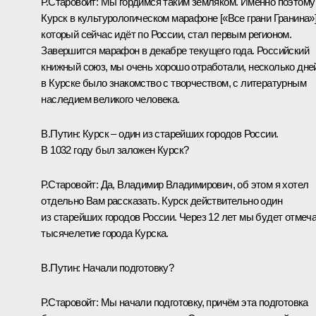
Р.Старовойт:
Мы гордимся таким земляком. Именно поэтому
Курск в культурологическом марафоне [«Все грани Гранина»]
который сейчас идёт по России, стал первым регионом.
Завершится марафон в декабре текущего года. Российский
книжный союз, мы очень хорошо отработали, несколько дне
в Курске было знакомство с творчеством, с литературным
наследием великого человека.
В.Путин:
Курск – один из старейших городов России.
В 1032 году был заложен Курск?
Р.Старовойт:
Да, Владимир Владимирович, об этом я хотел
отдельно Вам рассказать. Курск действительно один
из старейших городов России. Через 12 лет мы будет отмеч
тысячелетие города Курска.
В.Путин:
Начали подготовку?
Р.Старовойт:
Мы начали подготовку, причём эта подготовка