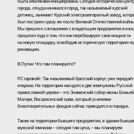
была земляками инициирована. Сегодня исторический цент
города, откуда начинался город, так называемый курский
детинец, занимает Курский электроаппаратный завод, кото
был построен сразу же после Великой Отечественной войны
Мы пришли к соглашению с владельцем предприятия в кон
прошлого года о том, что они перебазируют свои мощности
на новую площадку, освободив историческую территорию п
реновацию.
В.Путин:
Что там планируете?
Р.Старовойт:
Так называемый братский корпус уже передаёт
епархии. На территории находятся две жемчужины Русской
православной церкви – это Знаменский собор иконы Божьей
Матери, Воскресенский храм, который усилиями
благотворительных фондов сейчас приводится в порядок.
Также на территории бывшего предприятия, в здании бывше
мужской гимназии – сегодня там цеха, – мы планируем