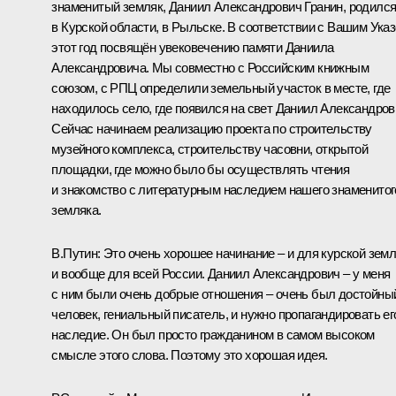
знаменитый земляк, Даниил Александрович Гранин, родилс
в Курской области, в Рыльске. В соответствии с Вашим Ука
этот год посвящён увековечению памяти Даниила
Александровича. Мы совместно с Российским книжным
союзом, с РПЦ определили земельный участок в месте, где
находилось село, где появился на свет Даниил Александров
Сейчас начинаем реализацию проекта по строительству
музейного комплекса, строительству часовни, открытой
площадки, где можно было бы осуществлять чтения
и знакомство с литературным наследием нашего знаменитог
земляка.
В.Путин:
Это очень хорошее начинание – и для курской земл
и вообще для всей России. Даниил Александрович – у меня
с ним были очень добрые отношения – очень был достойны
человек, гениальный писатель, и нужно пропагандировать ег
наследие. Он был просто гражданином в самом высоком
смысле этого слова. Поэтому это хорошая идея.