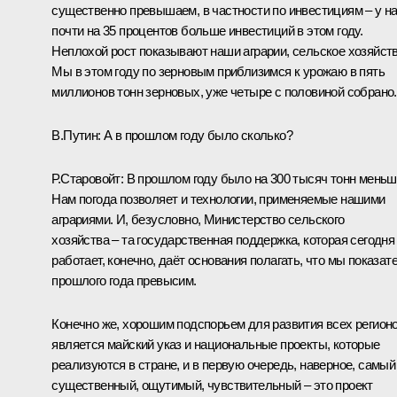
существенно превышаем, в частности по инвестициям – у н
почти на 35 процентов больше инвестиций в этом году.
Неплохой рост показывают наши аграрии, сельское хозяйств
Мы в этом году по зерновым приблизимся к урожаю в пять
миллионов тонн зерновых, уже четыре с половиной собрано.
В.Путин:
А в прошлом году было сколько?
Р.Старовойт:
В прошлом году было на 300 тысяч тонн меньш
Нам погода позволяет и технологии, применяемые нашими
аграриями. И, безусловно, Министерство сельского
хозяйства – та государственная поддержка, которая сегодня
работает, конечно, даёт основания полагать, что мы показат
прошлого года превысим.
Конечно же, хорошим подспорьем для развития всех регион
является майский указ и национальные проекты, которые
реализуются в стране, и в первую очередь, наверное, самый
существенный, ощутимый, чувствительный – это проект