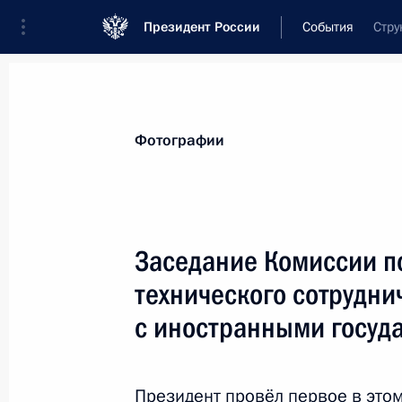
Президент России
События
Стру
Президент
Администрация
Государст
Новости
Стенограммы
Поездки
Те
Фотографии
Рубрикация материалов
Все материалы
Заседание Комиссии п
Послания Федеральному Собранию
технического сотрудни
Заявления по важнейшим вопросам
с иностранными госуд
Совещания, заседания, рабочие встречи
Речи и обращения
Президент провёл первое в это