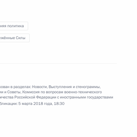
службы безопасности
4
9м
няя политика
ужённые Силы
МВД России
5
10м
ован в разделах:
Новости
,
Выступления и стенограммы
,
ии и Советы
,
Комиссия по вопросам военно-технического
ичества Российской Федерации с иностранными государствами
бликации:
5 марта 2018 года, 18:30
ром» Алексеем Миллером
5
17м
ласть, Ново-Огарёво