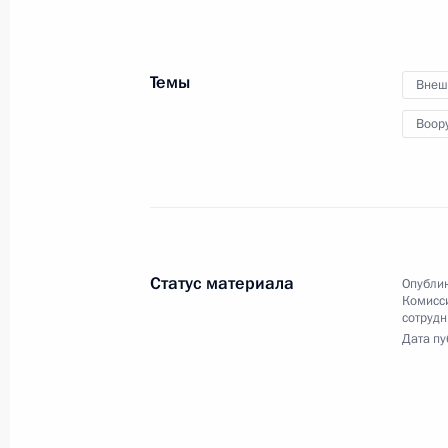
Заседание коллегии Федеральной 
5 марта 2018 года, 14:00
Москва
Темы
Внеш
Воор
28 февраля 2018 года, среда
Расширенное заседание коллегии 
28 февраля 2018 года, 13:50
Москва
Статус материала
Опублик
Комисс
16 февраля 2018 года, пятница
сотрудн
Дата пу
Встреча с главой компании «Газп
16 февраля 2018 года, 15:30
Московская об