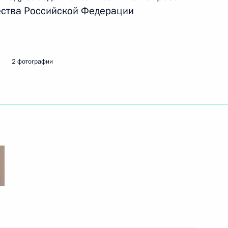
ества Российской Федерации
ть следующие материалы
2 фотографии
оенно-технического
2
3м
ными государствами
льского тоннеля
4
5м