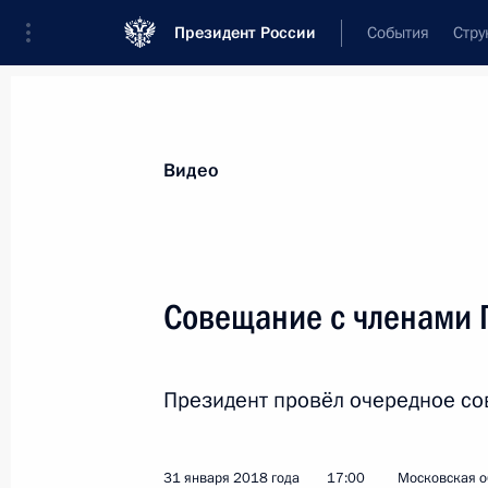
Президент России
События
Стру
Видеозаписи
Фотографии
Аудиозапи
Все материалы
Выступления
Совещан
Видео
Показа
Совещание с членами 
Встреча с учёными
Президент провёл очередное со
Сибирского отделения
Российской академии наук
31 января 2018 года
17:00
Московская о