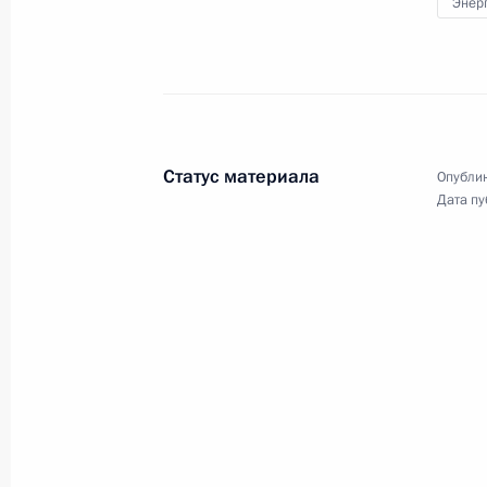
Экономического совета
Энер
ассоциации «Франко-российская
торгово-промышленная палата»
31 января 2018 года
Видео, 13 мин.
Статус материала
Опублик
Дата пу