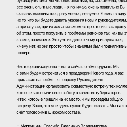
руководителями: Вы человек опытный, но, собственно, здес
все очень опытные люди, – я понимаю, очень правильно Вы
сказали: вмешиваться, разумеется, не нужно. Я имел в виду
не то, что вы будете давать указания новым руководителям,
а при случае, при их желании сможете просто, и я вас прошу
об этом, просто погрузить в проблемы регионов так, как вы э
знаете, понимаете. Это уже их дело, к чему прислушаться,
к чему нет, но они просто чтобы знаниями были поднапитан
пошире.
Чисто организационно – вот я сейчас о чём подумал. Мы
с вами будем встречаться в преддверии Нового года, я вас
пригласил на приём, – я попрошу Руководителя
Администрации организовать совместную встречу тех коллег
которые закончили свою работу в качестве губернаторов,
и тех, которые пришли на их место, и мы проведём общую
встречу. Знаю, что мне здесь нужно будет сказать. Мы на эт
счёт поговорим в широком составе.
Н.Меркушкин:
Спасибо, Владимир Владимирович.