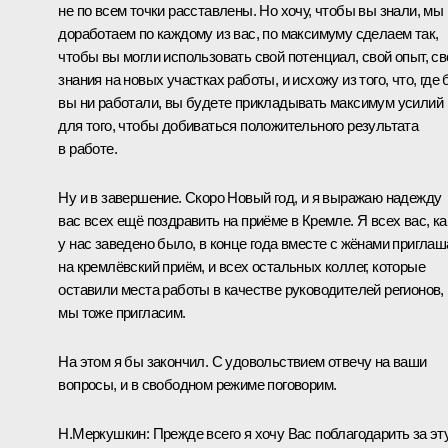
не по всем точки расставлены. Но хочу, чтобы вы знали, мы
доработаем по каждому из вас, по максимуму сделаем так,
чтобы вы могли использовать свой потенциал, свой опыт, св
знания на новых участках работы, и исхожу из того, что, где
вы ни работали, вы будете прикладывать максимум усилий
для того, чтобы добиваться положительного результата
в работе.
Ну и в завершение. Скоро Новый год, и я выражаю надежду
вас всех ещё поздравить на приёме в Кремле. Я всех вас, ка
у нас заведено было, в конце года вместе с жёнами пригла
на кремлёвский приём, и всех остальных коллег, которые
оставили места работы в качестве руководителей регионов,
мы тоже пригласим.
На этом я бы закончил. С удовольствием отвечу на ваши
вопросы, и в свободном режиме поговорим.
Н.Меркушкин:
Прежде всего я хочу Вас поблагодарить за эт