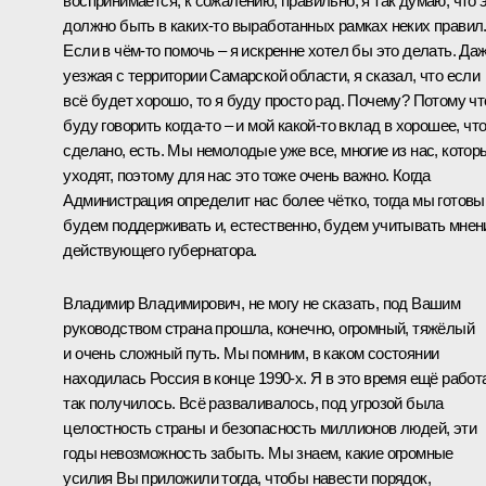
воспринимается, к сожалению, правильно, я так думаю, что 
должно быть в каких-то выработанных рамках неких правил
Если в чём-то помочь – я искренне хотел бы это делать. Да
уезжая с территории Самарской области, я сказал, что если
всё будет хорошо, то я буду просто рад. Почему? Потому чт
буду говорить когда-то – и мой какой-то вклад в хорошее, чт
сделано, есть. Мы немолодые уже все, многие из нас, котор
уходят, поэтому для нас это тоже очень важно. Когда
Администрация определит нас более чётко, тогда мы готовы
будем поддерживать и, естественно, будем учитывать мнен
действующего губернатора.
Владимир Владимирович, не могу не сказать, под Вашим
руководством страна прошла, конечно, огромный, тяжёлый
и очень сложный путь. Мы помним, в каком состоянии
находилась Россия в конце 1990-х. Я в это время ещё работ
так получилось. Всё разваливалось, под угрозой была
целостность страны и безопасность миллионов людей, эти
годы невозможность забыть. Мы знаем, какие огромные
усилия Вы приложили тогда, чтобы навести порядок,