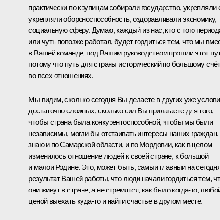
практически по крупицам собирали государство, укрепляли е
укрепляли обороноспособность, оздоравливали экономику,
социальную сферу. Думаю, каждый из нас, кто с того период
или чуть попозже работал, будет гордиться тем, что мы вме
в Вашей команде, под Вашим руководством прошли этот пут
потому что путь для страны исторический по большому счёт
во всех отношениях.
Мы видим, сколько сегодня Вы делаете в других уже услови
достаточно сложных, сколько сил Вы прилагаете для того,
чтобы страна была конкурентоспособной, чтобы мы были
независимы, могли бы отстаивать интересы наших граждан.
знаю и по Самарской области, и по Мордовии, как в целом
изменилось отношение людей к своей стране, к большой
и малой Родине. Это, может быть, самый главный на сегодн
результат Вашей работы, что люди начали гордиться тем, ч
они живут в стране, а не стремятся, как было когда-то, любо
ценой выехать куда-то и найти счастье в другом месте.