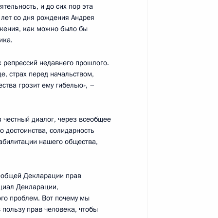
тельность, и до сих пор эта
 лет со дня рождения Андрея
ии Юнус-Беком Евкуровым
ожения, как можно было бы
1
ика.
х репрессий недавнего прошлого.
е, страх перед начальством,
ства грозит ему гибелью», –
оенно-технического
7
4м
 честный диалог, через всеобщее
ными государствами
о достоинства, солидарность
абилитации нашего общества,
сеобщей Декларации прав
нциал Декларации,
го проблем. Вот почему мы
Мурманской области Мариной
4
 пользу прав человека, чтобы