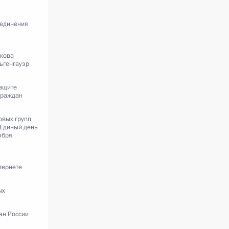
ъединения
икова
льгенгауэр
защите
граждан
овых групп
 Единый день
ября
тернете
ых
ан России