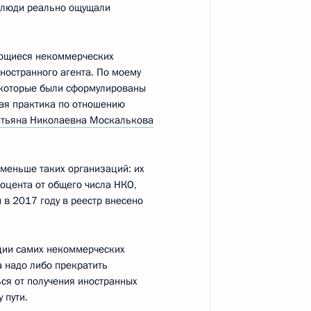
ы люди реально ощущали
ающиеся некоммерческих
ностранного агента. По моему
 которые были сформулированы
ая практика по отношению
ороны и оборонно-
атьяна Николаевна Москалькова
3
3м
 меньше таких организаций: их
роцента от общего числа НКО,
в 2017 году в реестр внесено
ной налоговой службы
6
ции самих некоммерческих
а надо либо прекратить
ся от получения иностранных
 пути.