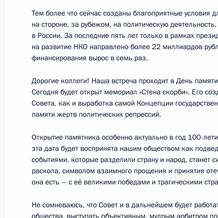
Тем более что сейчас созданы благоприятные условия дл
17 ноября 2017 года, пятница
на стороне, за рубежом, на политическую деятельность
Совещание по вопросам поддержки
в России. За последние пять лет только в рамках през
на развитие НКО направлено более 22 миллиардов руб
в сфере искусства
финансирования вырос в семь раз.
17 ноября 2017 года, 18:30
Санкт-Петербур
Дорогие коллеги! Наша встреча проходит в День памяти
Сегодня будет открыт мемориал «Стена скорби». Его со
Совета, как и выработка самой Концепции государстве
16 ноября 2017 года, четверг
памяти жертв политических репрессий.
Рабочая встреча с Заместителем П
Открытие памятника особенно актуально в год 100-лет
Дмитрием Рогозиным
эта дата будет воспринята нашим обществом как подве
событиями, которые разделили страну и народ, станет 
16 ноября 2017 года, 17:20
Москва, Кремль
раскола, символом взаимного прощения и принятия оте
она есть – с её великими победами и трагическими стр
Совещание по вопросам развития 
Не сомневаюсь, что Совет и в дальнейшем будет работ
общества, выступать объективным, мудрым арбитром п