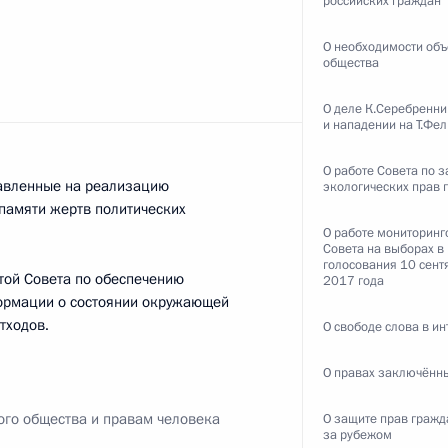
российских граждан
О необходимости об
общества
ть следующие материалы
О деле К.Серебренн
и нападении на Т.Фе
О работе Совета по 
росам
равленные на реализацию
экологических прав 
2
памяти жертв политических
О работе мониторинг
Совета на выборах в
голосования 10 сент
отой Совета по обеспечению
2017 года
нформации о состоянии окружающей
тходов.
О свободе слова в ин
 обеспече­ния технического
5
4м
О правах заключённ
ого общества и правам человека
О защите прав гражд
за рубежом