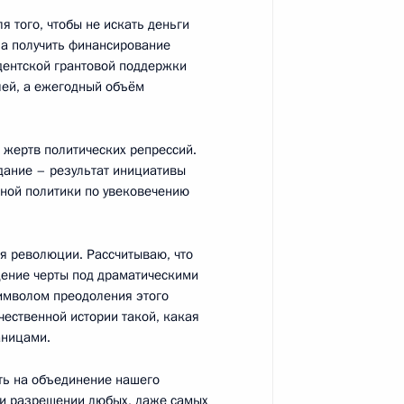
я того, чтобы не искать деньги
, а получить финансирование
 талантливой молодёжи
идентской грантовой поддержки
14
5м
лей, а ежегодный объём
г
 жертв политических репрессий.
здание – результат инициативы
нной политики по увековечению
редседателя Правительства
1
ия революции. Рассчитываю, что
дение черты под драматическими
символом преодоления этого
чественной истории такой, какая
аницами.
судостроительного комплекса
ать на объединение нашего
3
5м
ри разрешении любых, даже самых