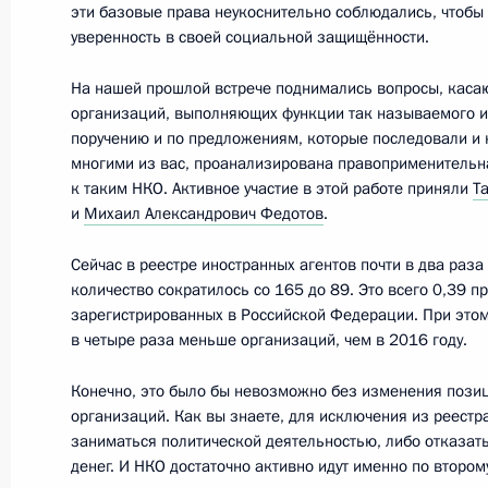
визитом
эти базовые права неукоснительно соблюдались, чтоб
уверенность в своей социальной защищённости.
21 ноября 2017 года, 08:00
Сочи
На нашей прошлой встрече поднимались вопросы, кас
организаций, выполняющих функции так называемого и
поручению и по предложениям, которые последовали и
20 ноября 2017 года, понедельник
многими из вас, проанализирована правоприменительн
Совещание с руководством Миноб
к таким НКО. Активное участие в этой работе приняли
Т
и
Михаил Александрович Федотов
.
промышленного комплекса
20 ноября 2017 года, 19:15
Сочи
Сейчас в реестре иностранных агентов почти в два раза
количество сократилось со 165 до 89. Это всего 0,39 п
зарегистрированных в Российской Федерации. При этом 
в четыре раза меньше организаций, чем в 2016 году.
Встреча с руководителем Федераль
Михаилом Мишустиным
Конечно, это было бы невозможно без изменения пози
организаций. Как вы знаете, для исключения из реестр
20 ноября 2017 года, 12:00
Москва, Кремль
заниматься политической деятельностью, либо отказать
денег. И НКО достаточно активно идут именно по второму