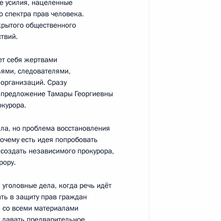
е усилия, нацеленные
о спектра прав человека.
ть, Ново-Огарёво
крытого общественного
твий.
ает себя жертвами
и ряда регионов
7
4м
ьями, следователями,
ть, Ново-Огарёво
 организаций. Сразу
 предложение Тамары Георгиевны
окурора.
ила, но проблема восстановления
очему есть идея попробовать
ва
8
22м
 создать независимого прокурора,
рору.
ь
 уголовные дела, когда речь идёт
ать в защиту прав граждан
я со всеми материалами
к
, давать предварительное