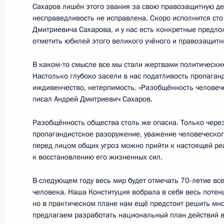
Сахаров лишён этого звания за свою правозащитную дея
8 ноября 2017 года, среда
несправедливость не исправлена. Скоро исполнится сто
Рабочая встреча с главой Ингушет
Дмитриевича Сахарова, и у нас есть конкретные предл
отметить юбилей этого великого учёного и правозащитн
8 ноября 2017 года, 13:15
Москва, Кремль
В каком-то смысле все мы стали жертвами политически
Настолько глубоко засели в нас податливость пропаганд
иждивенчество, нетерпимость. «Разобщённость человече
7 ноября 2017 года, вторник
писал Андрей Дмитриевич Сахаров.
Заседание Комиссии по вопросам в
Разобщённость общества столь же опасна. Только через
сотрудничества России с иностран
пропагандистское разоружение, уважение человеческог
перед лицом общих угроз можно прийти к настоящей ре
7 ноября 2017 года, 13:50
Москва, Кремль
к восстановлению его жизненных сил.
В следующем году весь мир будет отмечать 70-летие в
2 ноября 2017 года, четверг
человека. Наша Конституция вобрала в себя весь поте
но в практическом плане нам ещё предстоит решить мно
Рабочая встреча с губернатором 
предлагаем разработать национальный план действий в