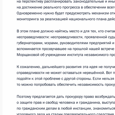
Ковтун
на перспективу распланировать законодательные и ины
на достижение реального прогресса в обеспечении всег
2 ноября 2017 года, 17:45
Московская облас
Одновременно нужно будет предусмотреть механизм от
мониторинга за реализацией национального плана дейс
В этом плане должно найтись место и для тех, кто счит
Встреча с бывшими руководителям
несправедливости: несправедливости, проявленной суд
2 ноября 2017 года, 16:15
Московская облас
губернаторами, мэрами, руководителями предприятий и
вспоминается прозвучавшее на прошлой нашей встрече
Морщаковой об учреждении института независимого пр
31 октября 2017 года, вторник
К сожалению, дальнейшего развития эта идея не получ
справедливости не может оставаться нерешённой. Вот п
Совещание с членами Правительст
подойти к этой проблеме с другой стороны. Если нельзя
то можно попробовать обеспечить независимость проку
31 октября 2017 года, 15:10
Москва, Кремл
Поэтому предлагается дать прокурору право возбуждать
о защите прав и свобод человека и гражданина, выступ
по гражданским делам в любой инстанции, знакомитьс
30 октября 2017 года, понедельни
уголовного дела на стадии предварительного следствия