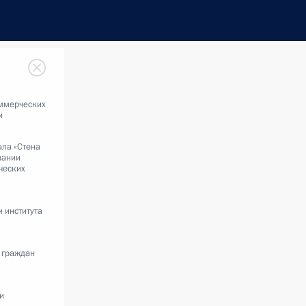
оммерческих
и
ла «Стена
вании
ческих
 института
 граждан
и