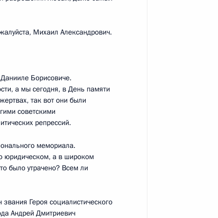
жалуйста, Михаил Александрович.
 Данииле Борисовиче.
электроэнергетики
12
27м
сти, а мы сегодня, в День памяти
жертвах, так вот они были
огими советскими
итических репрессий.
ионального мемориала.
о юридическом, а в широком
ества России и Казахстана
12
26м
то было утрачено? Всем ли
 звания Героя социалистического
года Андрей Дмитриевич