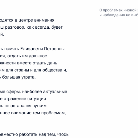
О проблемах низкой 
и наблюдения на вы
ходятся в центре внимания
ш разговор, как всегда, будет
ороны, оборонно-
5
3м
й.
и министерств и регионов
ть память Елизаветы Петровны
ия, отдать им должное.
ожности вместе отдать дань
м для страны и для общества и,
ь большая утрата.
онзаказа
ные сферы, наиболее актуальные
1
2м
ое отражение ситуации
льше оставался чутким
нное внимание тем проблемам,
тил Россию с рабочим
8
3м
вместно работать над тем, чтобы