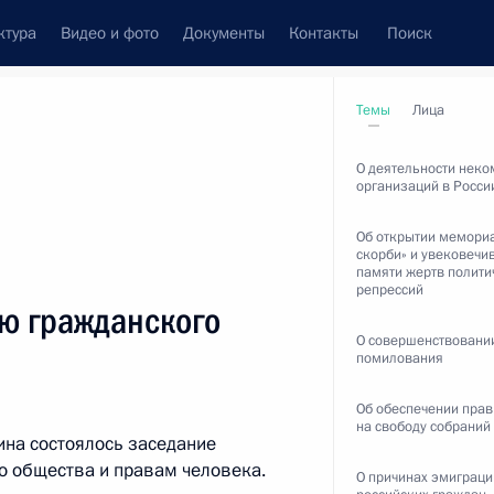
ктура
Видео и фото
Документы
Контакты
Поиск
венный Совет
Совет Безопасности
Комиссии и советы
Темы
Лица
леграммы
Сведения о Президенте
ноябрь, 2017
О деятельности нек
организаций в Росси
Об открытии мемориа
скорби» и увековечи
памяти жертв полити
репрессий
Встречи с представителями сообществ
ию гражданского
Пресс-конференции
О совершенствовании
помилования
Интервью
Об обеспечении прав
Статьи
на свободу собраний
ина состоялось заседание
о общества и правам человека.
О причинах эмиграци