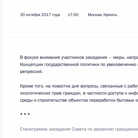
30 октября 2017 года
17:00
Москва, Кремль
Показа
24 ноября 2017 года, пятница
Совещание по экономическим воп
В фокусе внимания участников заседания – меры, нап
Концепции государственной политики по увековечению 
24 ноября 2017 года, 16:40
Сочи
репрессий.
Кроме того, на повестке дня вопросы, связанные с раб
экологических прав граждан, в частности доступа к и
23 ноября 2017 года, четверг
среды и строительстве объектов переработки бытовых о
Совещание по вопросам ресурсного
* * *
переос­нащения Вооружённых Сил
23 ноября 2017 года, 18:00
Сочи
Стенограмма заседания Совета по развитию гражданск