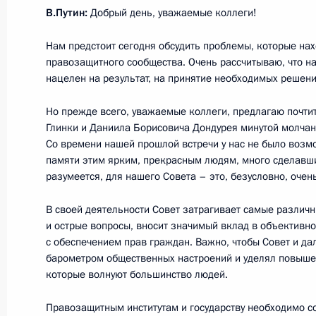
В.Путин:
Добрый день, уважаемые коллеги!
22 ноября 2017 года, среда
Нам предстоит сегодня обсудить проблемы, которые на
правозащитного сообщества. Очень рассчитываю, что на
Совещание с руководством Миноб
нацелен на результат, на принятие необходимых решени
промышленного комплекса, главам
Но прежде всего, уважаемые коллеги, предлагаю почти
22 ноября 2017 года, 13:50
Сочи
Глинки и Даниила Борисовича Дондурея минутой молчан
Со времени нашей прошлой встречи у нас не было возм
памяти этим ярким, прекрасным людям, много сделавши
разумеется, для нашего Совета – это, безусловно, очен
21 ноября 2017 года, вторник
Совещание о выполнении гособор
В своей деятельности Совет затрагивает самые различ
и острые вопросы, вносит значимый вклад в объективн
21 ноября 2017 года, 17:00
Сочи
с обеспечением прав граждан. Важно, чтобы Совет и да
барометром общественных настроений и уделял повыше
которые волнуют большинство людей.
Президент Сирии Башар Асад посе
Правозащитным институтам и государству необходимо со