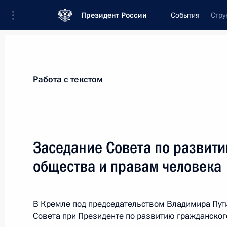
Президент России
События
Стру
Президент
Администрация
Государст
Новости
Стенограммы
Поездки
Те
Работа с текстом
Рубрикация материалов
Все материалы
Заседание Совета по развит
Послания Федеральному Собранию
общества и правам человека
Заявления по важнейшим вопросам
Совещания, заседания, рабочие встречи
В Кремле под председательством Владимира Пут
Речи и обращения
Совета при Президенте по развитию гражданског