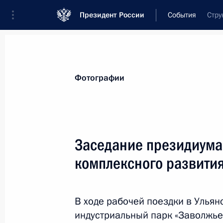
Президент России
События
Стру
Президент
Администрация
Государст
Новости
Стенограммы
Поездки
Те
Фотографии
Рубрикация материалов
Все материалы
Заседание президиума
Послания Федеральному Собранию
комплексного развити
Заявления по важнейшим вопросам
Совещания, заседания, рабочие встречи
В ходе рабочей поездки в Ульян
Речи и обращения
индустриальный парк «Заволжье