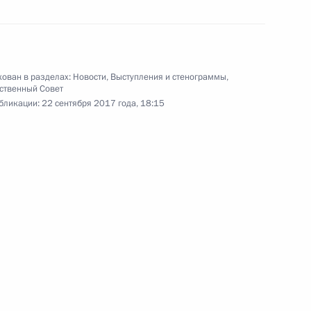
ния цифровых технологий
2
3м
ован в разделах:
Новости
,
Выступления и стенограммы
,
ственный Совет
бликации:
22 сентября 2017 года, 18:15
биркома Эллой Памфиловой
3
азвитию физической культуры
21
43м
а оргкомитета «Россия-2018»