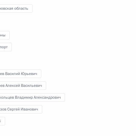
новская область
оны
ти» Павлом Ливинским
3
порт
бев Василий Юрьевич
еев Алексей Васильевич
ельского хозяйства
11
49м
кольцев Владимир Александрович
зов Сергей Иванович
6