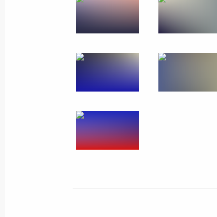
Совещание с членами Правительст
25 октября 2017 года, 14:30
Москва, Кремл
23 октября 2017 года, понедельни
Встреча с директором Федерально
мониторингу Юрием Чиханчиным
23 октября 2017 года, 14:40
Москва, Кремл
19 октября 2017 года, четверг
Заседание Международного дискус