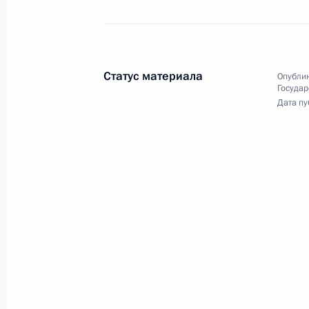
Совещание по вопросу использова
в финансовой сфере
10 октября 2017 года, 18:20
Сочи
Статус материала
Опублик
Государ
Дата пу
9 октября 2017 года, понедельник
Встреча с Председателем Центриз
9 октября 2017 года, 14:00
Москва, Кремль
3 октября 2017 года, вторник
Совместное заседание Совета по р
и спорта и наблюдательного совет