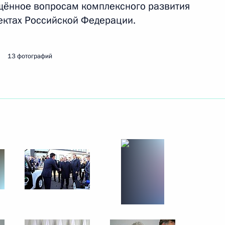
ящённое вопросам комплексного развития
ектах Российской Федерации.
ть следующие материалы
13 фотографий
6
7м
ь
ьной таможенной службы
3
ь