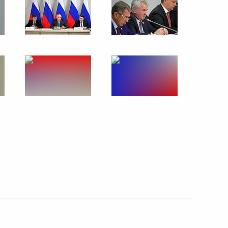
ва
3
17м
ь
к
й службы по финансовому
4
ь
сионного клуба «Валдай»
:
14