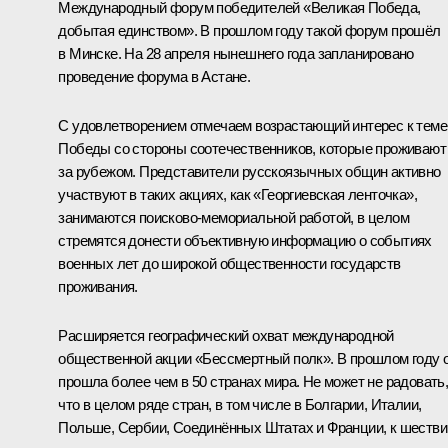
Международный форум победителей «Великая Победа,
добытая единством». В прошлом году такой форум прошёл
в Минске. На 28 апреля нынешнего года запланировано
проведение форума в Астане.
С удовлетворением отмечаем возрастающий интерес к теме
Победы со стороны соотечественников, которые проживают
за рубежом. Представители русскоязычных общин активно
участвуют в таких акциях, как «Георгиевская ленточка»,
занимаются поисково-мемориальной работой, в целом
стремятся донести объективную информацию о событиях
военных лет до широкой общественности государств
проживания.
Расширяется географический охват международной
общественной акции «Бессмертный полк». В прошлом году 
прошла более чем в 50 странах мира. Не может не радовать
что в целом ряде стран, в том числе в Болгарии, Италии,
Польше, Сербии, Соединённых Штатах и Франции, к шеств