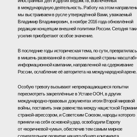
иностранных дел и других ведомств, вовлечённых
в международную деятельность. Работу на этом направлен
мы выстраиваем в русле утверждённой Вами, уважаемый
Владимир Владимирович, в ноябре 2016 года обновлённой
редакции концепции внешней политики России. Сегодня так
усилия приобретают особое значение.
В последние годы историческая тема, по сути, превратилась
в мишень развязанной в отношении нашей страны масштаб
информационной кампании, направленной на сдерживание
России, ослабление её авторитета на международной арене.
Особую тревогу вызывают непрекращающиеся попытки
пересмотреть закреплённые в Уставе ООН, в других
международно-правовых документах итоги Второй мировой
войны, поставить знак равенства между нацистской Германи
страной-агрессором, и Советским Союзом, народы которого
приняли на себя основной удар, освободили Европу
от «коричневой чумы», обеспечив тем самым мирное
созидательное развитие нашего общего континента