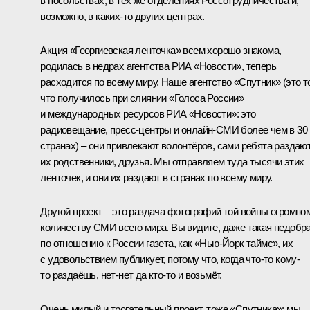
в посольствах, в тех же отделениях Россотрудничества и,
возможно, в каких-то других центрах.
Акция «Георгиевская ленточка» всем хорошо знакома,
родилась в недрах агентства РИА «Новости», теперь
расходится по всему миру. Наше агентство «Спутник» (это т
что получилось при слиянии «Голоса России»
и международных ресурсов РИА «Новости»: это
радиовещание, пресс-центры и онлайн-СМИ более чем в 30
странах) – они привлекают волонтёров, сами ребята раздают
их родственники, друзья. Мы отправляем туда тысячи этих
ленточек, и они их раздают в странах по всему миру.
Другой проект – это раздача фотографий той войны огромно
количеству СМИ всего мира. Вы видите, даже такая недобр
по отношению к России газета, как «Нью-Йорк таймс», их
с удовольствием публикует, потому что, когда что-то кому-
то раздаёшь, нет-нет да кто-то и возьмёт.
Очень милый и трогательный проект, тоже «Спутника»: мы