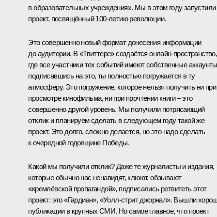
в образовательных учреждениях. Мы в этом году запустили
проект, посвящённый 100-летию революции.
Это совершенно новый формат донесения информации
до аудитории. В «Твиттере» создаётся онлайн-пространство
где все участники тех событий имеют собственные аккаунты,
подписавшись на это, ты полностью погружается в ту
атмосферу. Это погружение, которое нельзя получить ни при
просмотре кинофильма, ни при прочтении книги – это
совершенно другой уровень. Мы получили потрясающий
отклик и планируем сделать в следующем году такой же
проект. Это долго, сложно делается, но это надо сделать
к очередной годовщине Победы.
Какой мы получили отклик? Даже те журналисты и издания,
которые обычно нас ненавидят, клюют, обзывают
«кремлёвской пропагандой», подписались ретвитеть этот
проект: это «Гардиан», «Уолл-стрит джорнал». Вышли хоро
публикации в крупных СМИ. Но самое главное, что проект