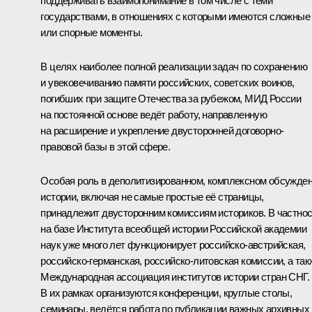
поддерживать взаимопонимание в том числе с теми
государствами, в отношениях с которыми имеются сложные
или спорные моменты.
В целях наиболее полной реализации задач по сохранению
и увековечиванию памяти российских, советских воинов,
погибших при защите Отечества за рубежом, МИД России
на постоянной основе ведёт работу, направленную
на расширение и укрепление двусторонней договорно-
правовой базы в этой сфере.
Особая роль в деполитизированном, комплексном обсужде
истории, включая не самые простые её страницы,
принадлежит двусторонним комиссиям историков. В частнос
на базе Института всеобщей истории Российской академии
наук уже много лет функционирует российско-австрийская,
российско-германская, российско-литовская комиссии, а так
Международная ассоциация институтов истории стран СНГ.
В их рамках организуются конференции, круглые столы,
семинары, ведётся работа по публикации важных архивных