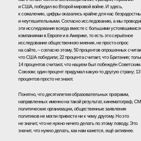
и США, победил во Второй мировой войне. И здесь,
к сожалению, цифры оказались крайне для нас безрадостн
и неутешительными. Согласно исследованию, а мы провод
эти исследования всегда вместе с большими устоявшимися
компаниями в Европе и в Америке, то есть это серьёзное
исследование общественного мнения, не просто опрос
на сайте, – согласно этому, 50 процентов опрошенных считаю
что США победили; 22 процента считает, что Британия; толь
14 процентов считают, что нацизм был побеждён Советским
Союзом; один процент придумал какую-то другую страну; 13
процентов просто не знают.
Понятно, что десятилетия образовательных программ,
направленных именно на такой результат, кинематограф, С
политические организации, общественные заявления
политиков не могли привести ни к чему другому. Но это
не значит, что не нужно ничего делать по этому поводу. Это
значит, что нужно делать, как нам кажется, ещё активнее.