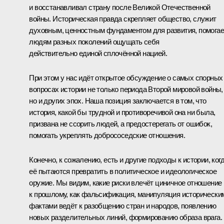
и восстанавливал страну после Великой Отечественной
войны. Историческая правда скрепляет общество, служит
духовным, ценностным фундаментом для развития, помогае
людям разных поколений ощущать себя
действительно единой сплочённой нацией.
При этом у нас идёт открытое обсуждение о самых спорных
вопросах истории не только периода Второй мировой войны,
но и других эпох. Наша позиция заключается в том, что
история, какой бы трудной и противоречивой она ни была,
призвана не ссорить людей, а предостерегать от ошибок,
помогать укреплять добрососедские отношения.
Конечно, к сожалению, есть и другие подходы к истории, ког
её пытаются превратить в политическое и идеологическое
оружие. Мы видим, какие риски влечёт циничное отношение
к прошлому, как фальсификация, манипуляция исторически
фактами ведёт к разобщению стран и народов, появлению
новых разделительных линий, формированию образа врага.