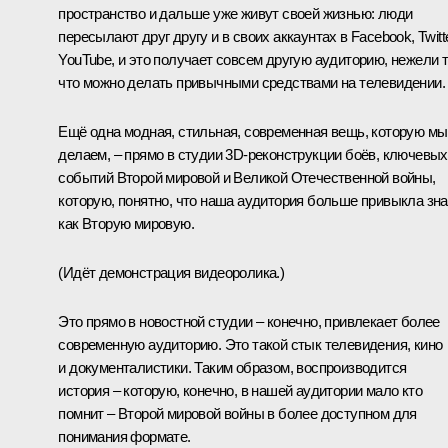
пространство и дальше уже живут своей жизнью: люди
пересылают друг другу и в своих аккаунтах в Facebook, Twitte
YouTube, и это получает совсем другую аудиторию, нежели т
что можно делать привычными средствами на телевидении.
Ещё одна модная, стильная, современная вещь, которую мы
делаем, – прямо в студии 3D-реконструкции боёв, ключевых
событий Второй мировой и Великой Отечественной войны,
которую, понятно, что наша аудитория больше привыкла зна
как Вторую мировую.
(Идёт демонстрация видеоролика.)
Это прямо в новостной студии – конечно, привлекает более
современную аудиторию. Это такой стык телевидения, кино
и документалистики. Таким образом, воспроизводится
история – которую, конечно, в нашей аудитории мало кто
помнит – Второй мировой войны в более доступном для
понимания формате.