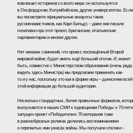
вовлекает историков со всего мира: он используется
в Оксфордском, Колумбийском, других университетах. Если
вы посмотрите официальные аккаунты таких
русоненавистников, как Карл Бильдт, – даже они писали
позитивно про этот проект, британские, итальянские
парламентарии и многие другие.
Нет никаких сомнений, что проект, посвящённый Второй
мировой войне, будет иметь ещё больший отклик. И, может
быть, совместно с Министерством образования (очень рада
видеть здесь Министра) мы предлагаем применить как-
то и у нас, поскольку это как в форме игры – донесение всей
этой информации до большой аудитории.
Несколько стандартных, более привычных форматов, кото
выпускаются в наших СМИ к годовщинам Победы: к 70-лет
запущен проект «Победители»: 70 ветеранов тоже
в разнообразных роликах делились воспоминаниями
о пережитых ими ужасах войны. Мы получали отклики –