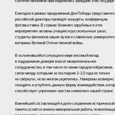
соотечественников присоединялись граждане этих государс
Ежегодно в рамках празднования Дня Победы представител
российской диаспоры проводят концерты, конференции,
фотовыставки. В странах ближнего зарубежья в этих
мероприятиях активны учащиеся русскоязычных школ,
студенты филиалов наших вузов и славянских университето
ветераны Великой Отечественной войны.
В осложнившейся ситуации в мире весомый вклад
в поддержание доверия вносит межрегиональное
сотрудничество, в том числе по линии городов-побратимов,
связи между которыми за последние 2–2,5 года не только
не свёрнуты, но во многом укрепились. Намерены всемерно
поощрять и углублять данную форму взаимодействия, кото
способствует упрочению чувства симпатии к нашей стране.
Важнейшей составляющей в деле сохранения исторической
памяти остаётся военно-мемориальная работа, позволяюща