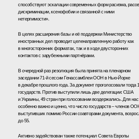
способствуют эскалации современных форм расизма, расо
дискриминации, ксенофобии и связанной с ними
нетерпимости».
В целях расширения базы и её поддержки Министерство
иностранных дел проводит целенаправленную работу как
в многосторонних форматах, так и в ходе двусторонних
контактов с зарубежными партнёрами.
В очередной раз резолюция была принята на пленарном
заседании 71-й сессии Генассамблеи ООН в Нью-Йорке
в декабре прошлого года. За документ проголосовали тогда 
государств. Против выступили лишь две делегации: США
и Украины, 49 стран при голосовании воздержались. Для нас
особенно важно и ценно, что число государств – членов ОО
выступивших помимо России соавторами документа, возрос
до 55.
Активно задействован также потенциал Совета Европы