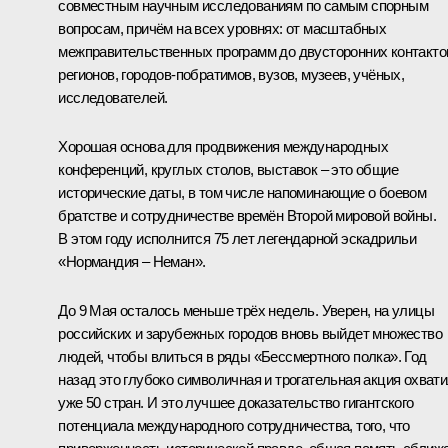
совместным научным исследованиям по самым спорным
вопросам, причём на всех уровнях: от масштабных
межправительственных программ до двусторонних контакто
регионов, городов-побратимов, вузов, музеев, учёных,
исследователей.
Хорошая основа для продвижения международных
конференций, круглых столов, выставок – это общие
исторические даты, в том числе напоминающие о боевом
братстве и сотрудничестве времён Второй мировой войны.
В этом году исполнится 75 лет легендарной эскадрильи
«Нормандия – Неман».
До 9 Мая осталось меньше трёх недель. Уверен, на улицы
российских и зарубежных городов вновь выйдет множество
людей, чтобы влиться в ряды «Бессмертного полка». Год
назад это глубоко символичная и трогательная акция охват
уже 50 стран. И это лучшее доказательство гигантского
потенциала международного сотрудничества, того, что