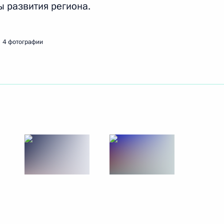
ы развития региона.
ть следующие материалы
4 фотографии
льтуре и искусству и Совета
:
10
аулем Хаджимбой
5