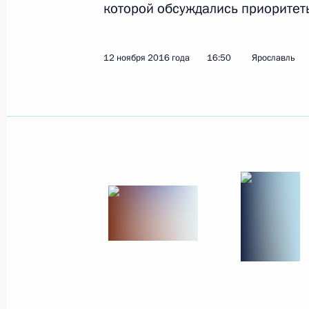
которой обсуждались приоритет
Показа
12 ноября 2016 года
16:50
Ярославль
2 декабря 2016 года, пятница
Совместное заседание Совета по ку
по русскому языку
2 декабря 2016 года, 17:45
Санкт-Петербург
1 декабря 2016 года, четверг
Встреча с Президентом Абхазии Р
1 декабря 2016 года, 16:00
Москва, Кремль