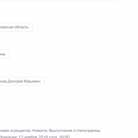
лавская область
2
оны
нов Дмитрий Юрьевич
иректоров Магнитогорского
3
ктором Рашниковым
асть, Ново-Огарёво
ован в разделах:
Новости
,
Выступления и стенограммы
бликации:
12 ноября 2016 года, 16:50