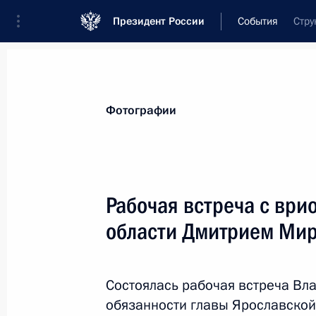
Президент России
События
Стру
Президент
Администрация
Государст
Новости
Стенограммы
Поездки
Те
Фотографии
Рубрикация материалов
Все материалы
Рабочая встреча с ври
Послания Федеральному Собранию
области Дмитрием Ми
Заявления по важнейшим вопросам
Совещания, заседания, рабочие встречи
Состоялась рабочая встреча В
Речи и обращения
обязанности главы Ярославской